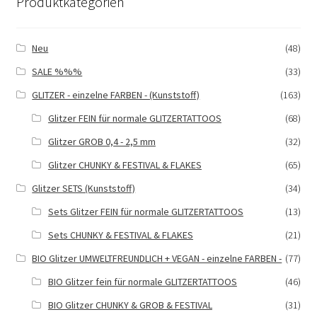
Produktkategorien
Optionen
können
auf
Neu
(48)
der
SALE %%%
(33)
Produktseite
gewählt
GLITZER - einzelne FARBEN - (Kunststoff)
(163)
werden
Glitzer FEIN für normale GLITZERTATTOOS
(68)
Glitzer GROB 0,4 - 2,5 mm
(32)
Glitzer CHUNKY & FESTIVAL & FLAKES
(65)
Glitzer SETS (Kunststoff)
(34)
Sets Glitzer FEIN für normale GLITZERTATTOOS
(13)
Sets CHUNKY & FESTIVAL & FLAKES
(21)
BIO Glitzer UMWELTFREUNDLICH + VEGAN - einzelne FARBEN -
(77)
BIO Glitzer fein für normale GLITZERTATTOOS
(46)
BIO Glitzer CHUNKY & GROB & FESTIVAL
(31)