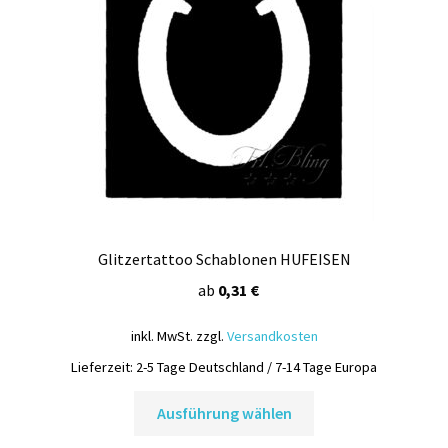
können
auf
der
Produktseite
gewählt
werden
Glitzertattoo Schablonen HUFEISEN
ab
0,31
€
inkl. MwSt.
zzgl.
Versandkosten
Lieferzeit:
2-5 Tage Deutschland / 7-14 Tage Europa
Dieses
Ausführung wählen
Produkt
weist