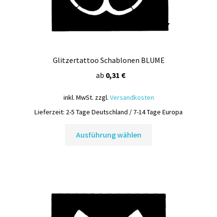
Glitzertattoo Schablonen BLUME
ab
0,31
€
inkl. MwSt.
zzgl.
Versandkosten
Lieferzeit:
2-5 Tage Deutschland / 7-14 Tage Europa
Dieses
Ausführung wählen
Produkt
weist
mehrere
Varianten
auf.
Die
Optionen