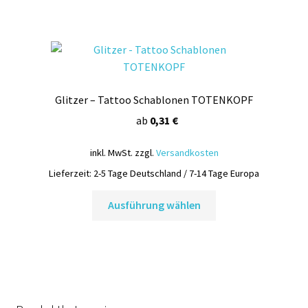
mehrere
Varianten
auf.
Die
Optionen
Glitzer – Tattoo Schablonen TOTENKOPF
können
auf
ab
0,31
€
der
inkl. MwSt.
zzgl.
Versandkosten
Produktseite
gewählt
Lieferzeit:
2-5 Tage Deutschland / 7-14 Tage Europa
werden
Dieses
Ausführung wählen
Produkt
weist
mehrere
Varianten
auf.
Die