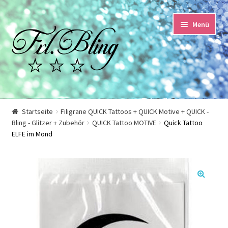
Zur
Springe
Menü
Navigation
zum
springen
Inhalt
Start
Startseite
Filigrane QUICK Tattoos + QUICK Motive + QUICK -
Bling - Glitzer + Zubehör
QUICK Tattoo MOTIVE
Quick Tattoo
AGB und Kundeninformationen
ELFE im Mond
Datenschutzerklärung
Echtheit von Bewertungen
🔍
Impressum