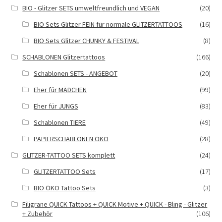
BIO - Glitzer SETS umweltfreundlich und VEGAN
(20)
BIO Sets Glitzer FEIN für normale GLITZERTATTOOS
(16)
BIO Sets Glitzer CHUNKY & FESTIVAL
(8)
SCHABLONEN Glitzertattoos
(166)
Schablonen SETS - ANGEBOT
(20)
Eher für MÄDCHEN
(99)
Eher für JUNGS
(83)
Schablonen TIERE
(49)
PAPIERSCHABLONEN ÖKO
(28)
GLITZER-TATTOO SETS komplett
(24)
GLITZERTATTOO Sets
(17)
BIO ÖKO Tattoo Sets
(3)
Filigrane QUICK Tattoos + QUICK Motive + QUICK - Bling - Glitzer
+ Zubehör
(106)