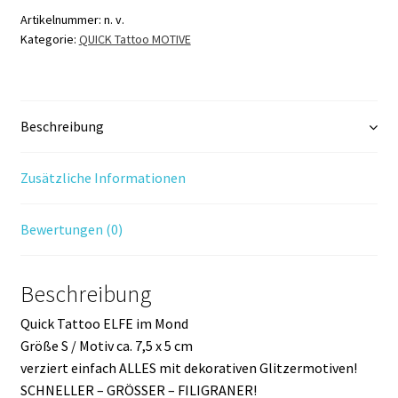
Mond
Artikelnummer:
n. v.
Kategorie:
QUICK Tattoo MOTIVE
Menge
Beschreibung
Zusätzliche Informationen
Bewertungen (0)
Beschreibung
Quick Tattoo ELFE im Mond
Größe S / Motiv ca. 7,5 x 5 cm
verziert einfach ALLES mit dekorativen Glitzermotiven!
SCHNELLER – GRÖSSER – FILIGRANER!