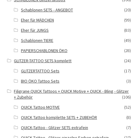
Schablonen SETS - ANGEBOT
(20)
Eher für MÄDCHEN
(99)
Eher für JUNGS
(83)
Schablonen TIERE
(49)
PAPIERSCHABLONEN ÖKO
(28)
GLITZER-TATTOO SETS komplett
(24)
GLITZERTATTOO Sets
(17)
BIO ÖKO Tattoo Sets
(3)
Filigrane QUICK Tattoos + QUICK Motive + QUICK - Bling - Glitzer
+ Zubehör
(106)
QUICK Tattoo MOTIVE
(52)
QUICK Tattoo komplette SETS + ZUBEHÖR
(8)
QUICK-Tattoo - Glitzer SETS extrafein
(7)
QUICK-Tattoo - Glitzer einzelne Farben extrafein
(27)