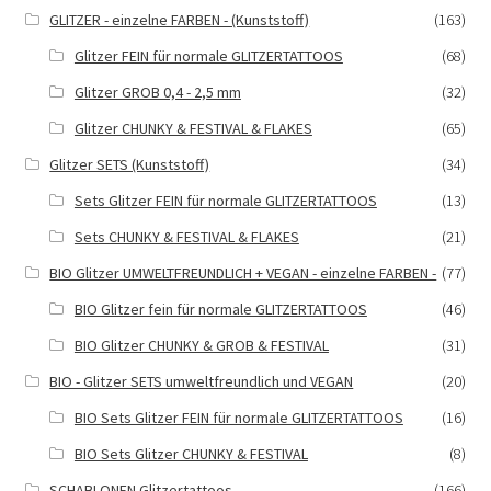
GLITZER - einzelne FARBEN - (Kunststoff)
(163)
n
)
Glitzer FEIN für normale GLITZERTATTOOS
(68)
Glitzer GROB 0,4 - 2,5 mm
(32)
*
Glitzer CHUNKY & FESTIVAL & FLAKES
(65)
Glitzer SETS (Kunststoff)
(34)
Sets Glitzer FEIN für normale GLITZERTATTOOS
(13)
Sets CHUNKY & FESTIVAL & FLAKES
(21)
BIO Glitzer UMWELTFREUNDLICH + VEGAN - einzelne FARBEN -
(77)
BIO Glitzer fein für normale GLITZERTATTOOS
(46)
BIO Glitzer CHUNKY & GROB & FESTIVAL
(31)
BIO - Glitzer SETS umweltfreundlich und VEGAN
(20)
BIO Sets Glitzer FEIN für normale GLITZERTATTOOS
(16)
BIO Sets Glitzer CHUNKY & FESTIVAL
(8)
SCHABLONEN Glitzertattoos
(166)