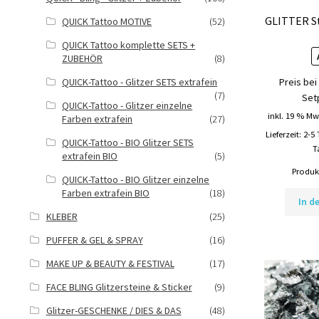
GLITTER Sti
QUICK Tattoo MOTIVE
(52)
QUICK Tattoo komplette SETS +
ZUBEHÖR
(8)
QUICK-Tattoo - Glitzer SETS extrafein
Preis bei
(7)
Set
QUICK-Tattoo - Glitzer einzelne
inkl. 19 % Mw
Farben extrafein
(27)
Lieferzeit:
2-5
QUICK-Tattoo - BIO Glitzer SETS
T
extrafein BIO
(5)
Produkt
QUICK-Tattoo - BIO Glitzer einzelne
Farben extrafein BIO
(18)
In d
KLEBER
(25)
PUFFER & GEL & SPRAY
(16)
MAKE UP & BEAUTY & FESTIVAL
(17)
FACE BLING Glitzersteine & Sticker
(9)
Glitzer-GESCHENKE / DIES & DAS
(48)