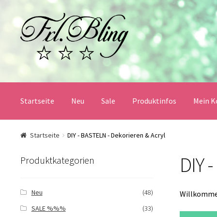
Zur
Springe
Navigation
zum
springen
Inhalt
Startseite
Neu
Sale
Produktinfos
Mein K
Start
AGB und Kundeninformationen
Datenschutz
Startseite
DIY - BASTELN - Dekorieren & Acryl
DIY 
Mein Konto
Produktinfos
Versandbedingungen
Produktkategorien
Widerrufsbelehrung / Muster-Widerrufsformular
Zah
Neu
(48)
Willkommen
SALE %%%
(33)