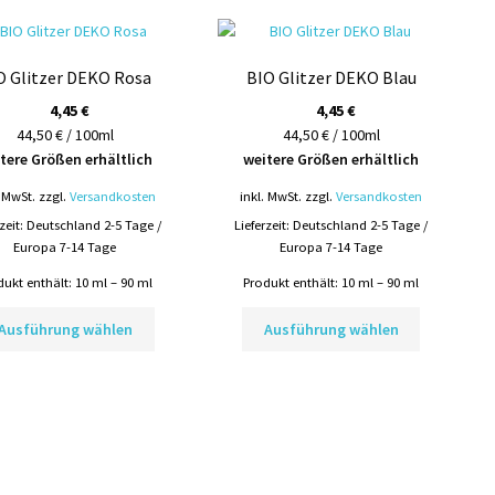
Varianten
auf.
auf.
Die
Die
Optionen
O Glitzer DEKO Rosa
BIO Glitzer DEKO Blau
Optionen
können
können
4,45
€
4,45
€
auf
auf
44,50 € / 100ml
44,50 € / 100ml
der
der
tere Größen erhältlich
weitere Größen erhältlich
Produktseite
Produktsei
gewählt
. MwSt.
zzgl.
Versandkosten
inkl. MwSt.
zzgl.
Versandkosten
gewählt
werden
rzeit:
Deutschland 2-5 Tage /
Lieferzeit:
Deutschland 2-5 Tage /
werden
Europa 7-14 Tage
Europa 7-14 Tage
dukt enthält: 10
ml
– 90
ml
Produkt enthält: 10
ml
– 90
ml
Dieses
Dieses
Ausführung wählen
Ausführung wählen
Produkt
Produkt
weist
weist
mehrere
mehrere
Varianten
Varianten
auf.
auf.
Die
Die
Optionen
Optionen