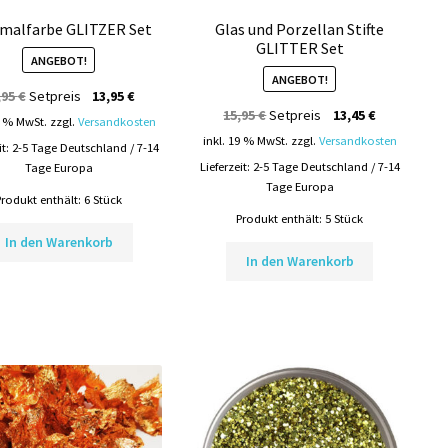
fmalfarbe GLITZER Set
Glas und Porzellan Stifte
GLITTER Set
ANGEBOT!
ANGEBOT!
Ursprünglicher
Aktueller
,95
€
Setpreis
13,95
€
Ursprünglicher
Aktueller
15,95
€
Setpreis
13,45
€
Preis
Preis
9 % MwSt.
zzgl.
Versandkosten
Preis
Preis
war:
ist:
inkl. 19 % MwSt.
zzgl.
Versandkosten
it:
2-5 Tage Deutschland / 7-14
war:
ist:
15,95 €
13,95 €.
Lieferzeit:
2-5 Tage Deutschland / 7-14
Tage Europa
15,95 €
13,45 €.
Tage Europa
Produkt enthält: 6
Stück
Produkt enthält: 5
Stück
In den Warenkorb
In den Warenkorb