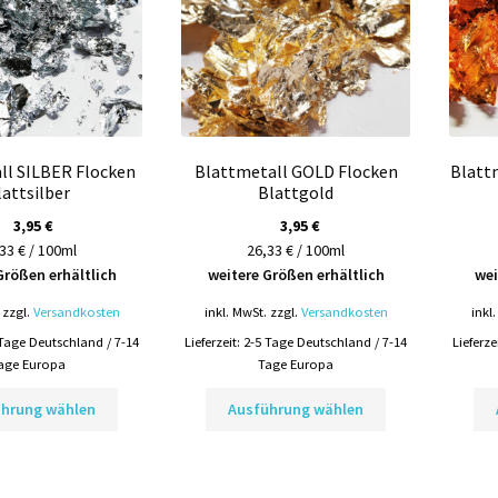
ll SILBER Flocken
Blattmetall GOLD Flocken
Blatt
lattsilber
Blattgold
3,95
€
3,95
€
33 € / 100ml
26,33 € / 100ml
Größen erhältlich
weitere Größen erhältlich
wei
zzgl.
Versandkosten
inkl. MwSt.
zzgl.
Versandkosten
inkl
 Tage Deutschland / 7-14
Lieferzeit:
2-5 Tage Deutschland / 7-14
Lieferze
age Europa
Tage Europa
Dieses
Dieses
ührung wählen
Ausführung wählen
Produkt
Produkt
weist
weist
mehrere
mehrere
Varianten
Varianten