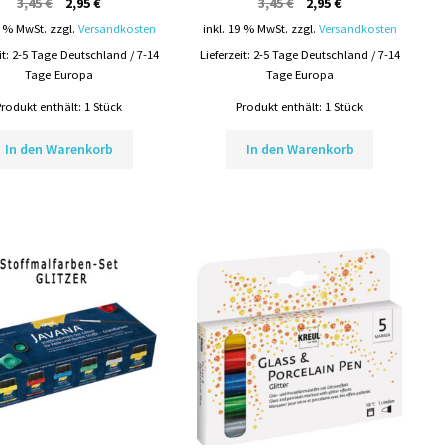
Ursprünglicher
Aktueller
Ursprünglicher
Aktueller
3,45
€
2,95
€
3,45
€
2,95
€
Preis
Preis
Preis
Preis
9 % MwSt.
zzgl.
Versandkosten
inkl. 19 % MwSt.
zzgl.
Versandkosten
war:
ist:
war:
ist:
it:
2-5 Tage Deutschland / 7-14
Lieferzeit:
2-5 Tage Deutschland / 7-14
3,45 €
2,95 €.
3,45 €
2,95 €.
Tage Europa
Tage Europa
Produkt enthält: 1
Stück
Produkt enthält: 1
Stück
In den Warenkorb
In den Warenkorb