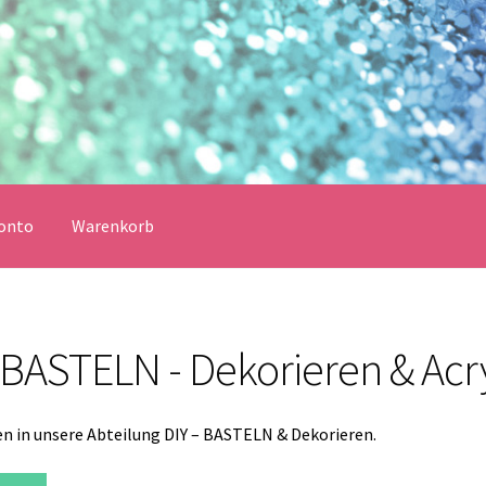
onto
Warenkorb
erklärung
Echtheit von Bewertungen
Impressum
Kasse
- BASTELN - Dekorieren & Acr
Vertrag widerrufen
Warenkorb
lungsbedingungen
 in unsere Abteilung DIY – BASTELN & Dekorieren.