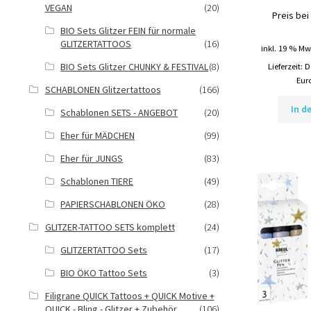
VEGAN
(20)
Preis bei
BIO Sets Glitzer FEIN für normale
GLITZERTATTOOS
(16)
inkl. 19 % Mw
BIO Sets Glitzer CHUNKY & FESTIVAL
(8)
Lieferzeit:
D
Eur
SCHABLONEN Glitzertattoos
(166)
In d
Schablonen SETS - ANGEBOT
(20)
Eher für MÄDCHEN
(99)
Eher für JUNGS
(83)
Schablonen TIERE
(49)
PAPIERSCHABLONEN ÖKO
(28)
GLITZER-TATTOO SETS komplett
(24)
GLITZERTATTOO Sets
(17)
BIO ÖKO Tattoo Sets
(3)
Filigrane QUICK Tattoos + QUICK Motive +
QUICK - Bling - Glitzer + Zubehör
(106)