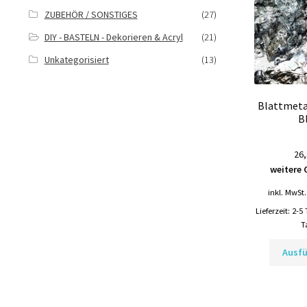
ZUBEHÖR / SONSTIGES
(27)
DIY - BASTELN - Dekorieren & Acryl
(21)
Unkategorisiert
(13)
Blattmeta
B
26,
weitere 
inkl. MwSt.
Lieferzeit:
2-5
T
Ausf