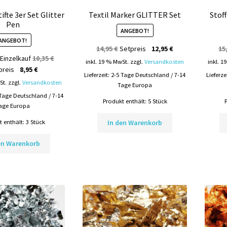
fte 3er Set Glitter
Textil Marker GLITTER Set
Stof
Pen
ANGEBOT!
ANGEBOT!
Ursprünglicher
Aktueller
14,95
€
Setpreis
12,95
€
15
Ursprünglicher
 Einzelkauf
10,35
€
Preis
Preis
inkl. 19 % MwSt.
zzgl.
Versandkosten
inkl. 1
Aktueller
Preis
preis
8,95
€
war:
ist:
Lieferzeit:
2-5 Tage Deutschland / 7-14
Lieferze
Preis
war:
14,95 €
12,95 €.
St.
zzgl.
Versandkosten
Tage Europa
ist:
10,35 €
 Tage Deutschland / 7-14
Produkt enthält: 5
Stück
8,95 €.
age Europa
 enthält: 3
Stück
In den Warenkorb
en Warenkorb