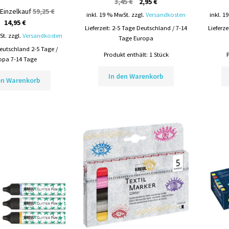
Ursprünglicher
Aktueller
3,45
€
2,95
€
 Einzelkauf
59,25
€
Preis
Preis
inkl. 19 % MwSt.
zzgl.
Versandkosten
inkl. 1
Ursprünglicher
Aktueller
14,95
€
war:
ist:
Lieferzeit:
2-5 Tage Deutschland / 7-14
Lieferze
Preis
Preis
3,45 €
2,95 €.
St.
zzgl.
Versandkosten
Tage Europa
war:
ist:
eutschland 2-5 Tage /
Produkt enthält: 1
Stück
59,25 €
14,95 €.
opa 7-14 Tage
In den Warenkorb
en Warenkorb