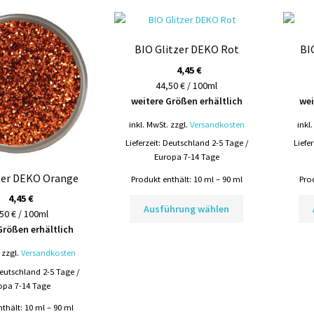
auf.
auf.
Die
Die
Optionen
Optionen
BIO Glitzer DEKO Rot
BI
können
können
4,45
€
auf
auf
44,50 € / 100ml
der
der
weitere Größen erhältlich
wei
Produktseite
Produktseite
gewählt
gewählt
inkl. MwSt.
zzgl.
Versandkosten
inkl
werden
werden
Lieferzeit:
Deutschland 2-5 Tage /
Liefe
Europa 7-14 Tage
zer DEKO Orange
Produkt enthält: 10
ml
– 90
ml
Pro
4,45
€
Dieses
Ausführung wählen
50 € / 100ml
Produkt
Größen erhältlich
weist
mehrere
zzgl.
Versandkosten
Varianten
eutschland 2-5 Tage /
auf.
opa 7-14 Tage
Die
Optionen
nthält: 10
ml
– 90
ml