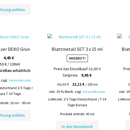
können
Dieses
ührung wählen
auf
Produkt
der
weist
Produktseite
mehrere
gewählt
Varianten
werden
auf.
Die
tzer DEKO Grün
Blattmetall SET 3 x 15 ml
Blat
Optionen
können
4,45
€
ANGEBOT!
auf
50 € / 100ml
Ursprünglicher
Preis bei Einzelkauf
11,85
€
Pre
der
Größen erhältlich
Aktueller
Preis
Setpreis
9,95
€
Produktseite
zzgl.
Versandkosten
Preis
war:
gewählt
26,33
€
22,11
€
/
100
ml
1
ist:
11,85 €
eutschland 2-5 Tage /
werden
inkl. 19 % MwSt.
zzgl.
Versandkosten
inkl. 1
9,95 €.
opa 7-14 Tage
Lieferzeit:
2-5 Tage Deutschland / 7-14
Lieferze
nthält: 10
ml
– 90
ml
Tage Europa
Dieses
Produkt enthält: 45
ml
ührung wählen
Produkt
weist
In den Warenkorb