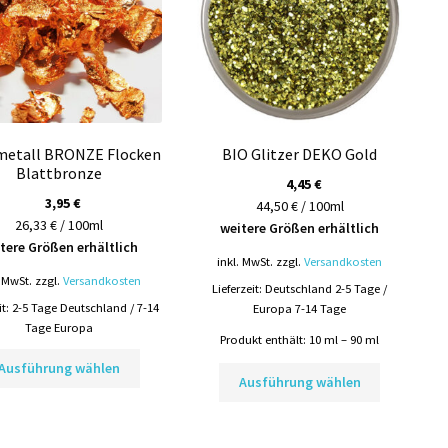
metall BRONZE Flocken
BIO Glitzer DEKO Gold
Blattbronze
4,45
€
3,95
€
44,50 € / 100ml
26,33 € / 100ml
weitere Größen erhältlich
tere Größen erhältlich
inkl. MwSt.
zzgl.
Versandkosten
. MwSt.
zzgl.
Versandkosten
Lieferzeit:
Deutschland 2-5 Tage /
it:
2-5 Tage Deutschland / 7-14
Europa 7-14 Tage
Tage Europa
Produkt enthält: 10
ml
– 90
ml
Dieses
Dieses
Ausführung wählen
Produkt
Ausführung wählen
Produkt
weist
weist
mehrere
mehrere
Varianten