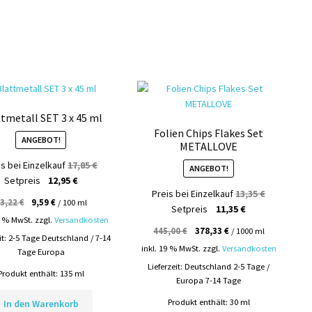
können
können
auf
auf
der
der
Produktseite
Produktsei
gewählt
gewählt
werden
werden
tmetall SET 3 x 45 ml
Folien Chips Flakes Set
ANGEBOT!
METALLOVE
Ursprünglicher
is bei Einzelkauf
17,85
€
ANGEBOT!
Aktueller
Preis
Setpreis
12,95
€
Ursprüngli
Preis bei Einzelkauf
13,35
€
Preis
war:
3,22
€
9,59
€
/
100
ml
Aktueller
Preis
Setpreis
11,35
€
ist:
17,85 €
9 % MwSt.
zzgl.
Versandkosten
Preis
war:
12,95 €.
445,00
€
378,33
€
/
1000
ml
it:
2-5 Tage Deutschland / 7-14
ist:
13,35 €
inkl. 19 % MwSt.
zzgl.
Versandkosten
Tage Europa
11,35 €.
Lieferzeit:
Deutschland 2-5 Tage /
Produkt enthält: 135
ml
Europa 7-14 Tage
Produkt enthält: 30
ml
In den Warenkorb