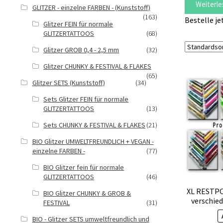
Weiterle
GLITZER - einzelne FARBEN - (Kunststoff)
(163)
Bestelle je
Glitzer FEIN für normale
GLITZERTATTOOS
(68)
Glitzer GROB 0,4 - 2,5 mm
(32)
Glitzer CHUNKY & FESTIVAL & FLAKES
(65)
Glitzer SETS (Kunststoff)
(34)
Sets Glitzer FEIN für normale
GLITZERTATTOOS
(13)
Sets CHUNKY & FESTIVAL & FLAKES
(21)
BIO Glitzer UMWELTFREUNDLICH + VEGAN -
einzelne FARBEN -
(77)
BIO Glitzer fein für normale
GLITZERTATTOOS
(46)
XL RESTPO
BIO Glitzer CHUNKY & GROB &
verschied
FESTIVAL
(31)
BIO - Glitzer SETS umweltfreundlich und