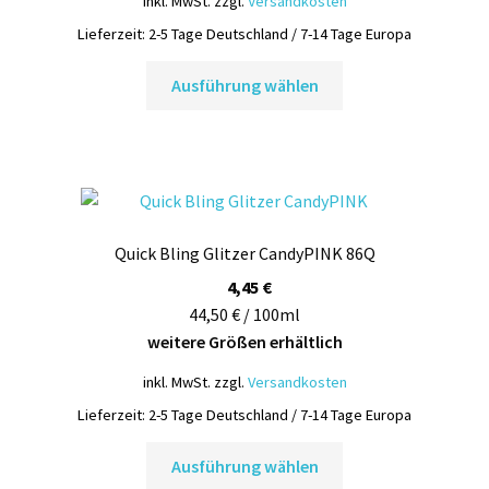
inkl. MwSt.
zzgl.
Versandkosten
Produktseite
Lieferzeit:
2-5 Tage Deutschland / 7-14 Tage Europa
gewählt
Dieses
werden
Ausführung wählen
Produkt
weist
mehrere
Varianten
auf.
Die
Quick Bling Glitzer CandyPINK 86Q
Optionen
können
4,45
€
auf
44,50 € / 100ml
der
weitere Größen erhältlich
Produktseite
inkl. MwSt.
zzgl.
Versandkosten
gewählt
Lieferzeit:
2-5 Tage Deutschland / 7-14 Tage Europa
werden
Dieses
Ausführung wählen
Produkt