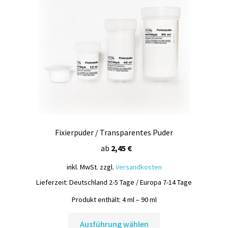
Fixierpuder / Transparentes Puder
ab
2,45
€
inkl. MwSt.
zzgl.
Versandkosten
Lieferzeit:
Deutschland 2-5 Tage / Europa 7-14 Tage
Produkt enthält: 4
ml
– 90
ml
Dieses
Ausführung wählen