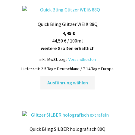
Quick Bling Glitzer WEIß 88Q
4,45
€
44,50 € / 100ml
weitere Größen erhältlich
inkl. MwSt.
zzgl.
Versandkosten
Lieferzeit:
2-5 Tage Deutschland / 7-14 Tage Europa
Dieses
Ausführung wählen
Produkt
weist
mehrere
Varianten
auf.
Die
Quick Bling SILBER holografisch 80Q
Optionen