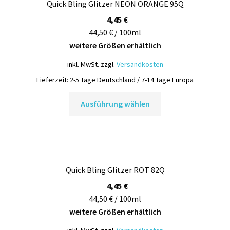
Quick Bling Glitzer NEON ORANGE 95Q
Optionen
können
4,45
€
auf
44,50 € / 100ml
der
weitere Größen erhältlich
Produktseite
inkl. MwSt.
zzgl.
Versandkosten
gewählt
Lieferzeit:
2-5 Tage Deutschland / 7-14 Tage Europa
werden
Dieses
Ausführung wählen
Produkt
weist
mehrere
Varianten
auf.
Quick Bling Glitzer ROT 82Q
Die
Optionen
4,45
€
können
44,50 € / 100ml
auf
weitere Größen erhältlich
der