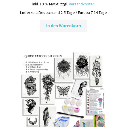
Preis
Preis
inkl. 19 % MwSt.
zzgl.
Versandkosten
war:
ist:
Lieferzeit:
Deutschland 2-5 Tage / Europa 7-14 Tage
54,75 €
44,95 €.
In den Warenkorb