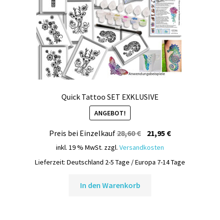
Quick Tattoo SET EXKLUSIVE
ANGEBOT!
Ursprünglicher
Aktueller
Preis bei Einzelkauf
28,60
€
21,95
€
Preis
Preis
inkl. 19 % MwSt.
zzgl.
Versandkosten
war:
ist:
Lieferzeit:
Deutschland 2-5 Tage / Europa 7-14 Tage
28,60 €
21,95 €.
In den Warenkorb