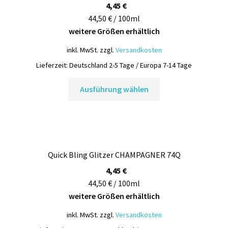
können
4,45
€
auf
44,50 € / 100ml
der
weitere Größen erhältlich
Produktseite
inkl. MwSt.
zzgl.
Versandkosten
gewählt
Lieferzeit:
Deutschland 2-5 Tage / Europa 7-14 Tage
werden
Dieses
Ausführung wählen
Produkt
weist
mehrere
Varianten
auf.
Quick Bling Glitzer CHAMPAGNER 74Q
Die
Optionen
4,45
€
können
44,50 € / 100ml
auf
weitere Größen erhältlich
der
inkl. MwSt.
zzgl.
Versandkosten
Produktseite