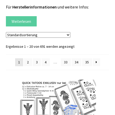
Für
Herstellerinformationen
und weitere Infos:
Weiterlesen
Ergebnisse 1 – 20 von 691 werden angezeigt
1
2
3
4
…
33
34
35