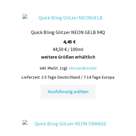
mehrere
Varianten
auf.
Die
Quick Bling Glitzer NEON GELB 94Q
Optionen
können
4,45
€
auf
44,50 € / 100ml
der
weitere Größen erhältlich
Produktseite
inkl. MwSt.
zzgl.
Versandkosten
gewählt
Lieferzeit:
2-5 Tage Deutschland / 7-14 Tage Europa
werden
Dieses
Ausführung wählen
Produkt
weist
mehrere
Varianten
auf.
Die