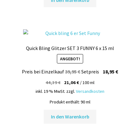
Quick Bling Glitzer SET 3 FUNNY 6 x 15 ml
ANGEBOT!
Ursprünglicher
Aktueller
Preis bei Einzelkauf
39,95
€
Setpreis
18,95
€
Preis
Preis
44,39
€
21,06
€
/
100
ml
war:
ist:
inkl. 19 % MwSt.
zzgl.
Versandkosten
39,95 €
18,95 €.
Produkt enthält: 90
ml
In den Warenkorb