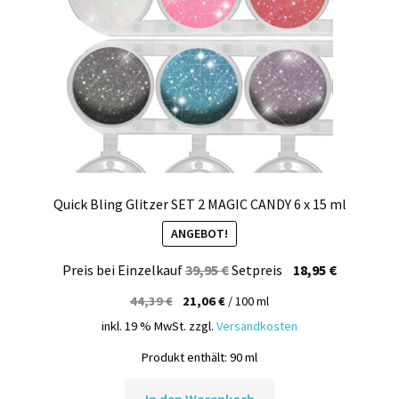
Quick Bling Glitzer SET 2 MAGIC CANDY 6 x 15 ml
ANGEBOT!
Ursprünglicher
Aktueller
Preis bei Einzelkauf
39,95
€
Setpreis
18,95
€
Preis
Preis
44,39
€
21,06
€
/
100
ml
war:
ist:
inkl. 19 % MwSt.
zzgl.
Versandkosten
39,95 €
18,95 €.
Produkt enthält: 90
ml
In den Warenkorb