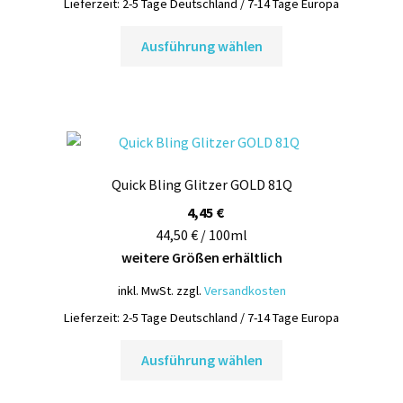
Lieferzeit:
2-5 Tage Deutschland / 7-14 Tage Europa
gewählt
Dieses
werden
Ausführung wählen
Produkt
weist
mehrere
Varianten
auf.
Die
Quick Bling Glitzer GOLD 81Q
Optionen
können
4,45
€
auf
44,50 € / 100ml
der
weitere Größen erhältlich
Produktseite
inkl. MwSt.
zzgl.
Versandkosten
gewählt
Lieferzeit:
2-5 Tage Deutschland / 7-14 Tage Europa
werden
Dieses
Ausführung wählen
Produkt
weist