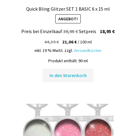
Quick Bling Glitzer SET 1 BASIC 6 x 15 ml
ANGEBOT!
Ursprünglicher
Aktueller
Preis bei Einzelkauf
39,95
€
Setpreis
18,95
€
Preis
Preis
44,39
€
21,06
€
/
100
ml
war:
ist:
inkl. 19 % MwSt.
zzgl.
Versandkosten
39,95 €
18,95 €.
Produkt enthält: 90
ml
In den Warenkorb