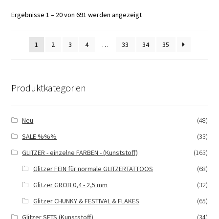
Die
Ergebnisse 1 – 20 von 691 werden angezeigt
Optionen
können
auf
1
2
3
4
…
33
34
35
der
Produktseite
gewählt
Produktkategorien
werden
Neu
(48)
SALE %%%
(33)
GLITZER - einzelne FARBEN - (Kunststoff)
(163)
Glitzer FEIN für normale GLITZERTATTOOS
(68)
Glitzer GROB 0,4 - 2,5 mm
(32)
Glitzer CHUNKY & FESTIVAL & FLAKES
(65)
Glitzer SETS (Kunststoff)
(34)