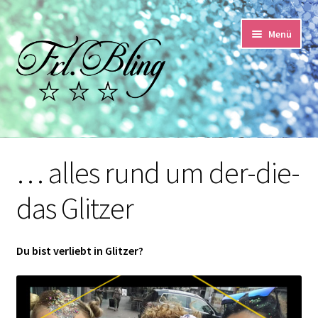
Zur
Springe
Menü
Navigation
zum
springen
Inhalt
Start
… alles rund um der-die-
AGB und Kundeninformationen
das Glitzer
Datenschutzerklärung
Echtheit von Bewertungen
Du bist verliebt in Glitzer?
Impressum