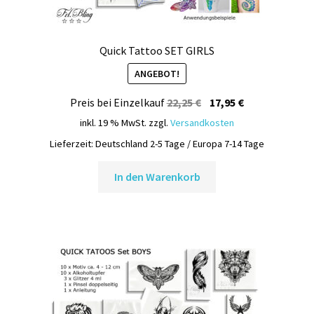
Quick Tattoo SET GIRLS
ANGEBOT!
Ursprünglicher
Aktueller
Preis bei Einzelkauf
22,25
€
17,95
€
Preis
Preis
inkl. 19 % MwSt.
zzgl.
Versandkosten
war:
ist:
Lieferzeit:
Deutschland 2-5 Tage / Europa 7-14 Tage
22,25 €
17,95 €.
In den Warenkorb