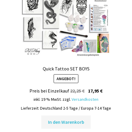
Quick Tattoo SET BOYS
ANGEBOT!
Ursprünglicher
Aktueller
Preis bei Einzelkauf
22,25
€
17,95
€
Preis
Preis
inkl. 19 % MwSt.
zzgl.
Versandkosten
war:
ist:
Lieferzeit:
Deutschland 2-5 Tage / Europa 7-14 Tage
22,25 €
17,95 €.
In den Warenkorb