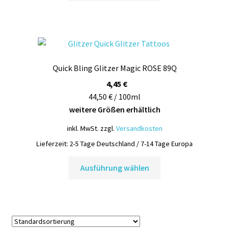
weist
mehrere
Varianten
auf.
Die
Quick Bling Glitzer Magic ROSE 89Q
Optionen
können
4,45
€
auf
44,50 € / 100ml
der
weitere Größen erhältlich
Produktseite
inkl. MwSt.
zzgl.
Versandkosten
gewählt
Lieferzeit:
2-5 Tage Deutschland / 7-14 Tage Europa
werden
Dieses
Ausführung wählen
Produkt
weist
mehrere
Varianten
auf.