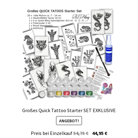
Großes Quick Tattoo Starter SET EXKLUSIVE
ANGEBOT!
Ursprünglicher
Aktueller
Preis bei Einzelkauf
54,75
€
44,95
€