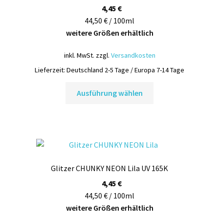
4,45
€
44,50 € / 100ml
weitere Größen erhältlich
inkl. MwSt.
zzgl.
Versandkosten
Lieferzeit:
Deutschland 2-5 Tage / Europa 7-14 Tage
Dieses
Ausführung wählen
Produkt
weist
mehrere
Varianten
auf.
Die
Glitzer CHUNKY NEON Lila UV 165K
Optionen
können
4,45
€
auf
44,50 € / 100ml
der
weitere Größen erhältlich