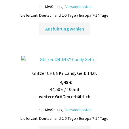
Produktseite
inkl. MwSt.
zzgl.
Versandkosten
gewählt
werden
Lieferzeit:
Deutschland 2-5 Tage / Europa 7-14 Tage
Dieses
Ausführung wählen
Produkt
weist
mehrere
Varianten
auf.
Die
Glitzer CHUNKY Candy Gelb 142K
Optionen
können
4,45
€
auf
44,50 € / 100ml
der
weitere Größen erhältlich
Produktseite
inkl. MwSt.
zzgl.
Versandkosten
gewählt
werden
Lieferzeit:
Deutschland 2-5 Tage / Europa 7-14 Tage
Dieses