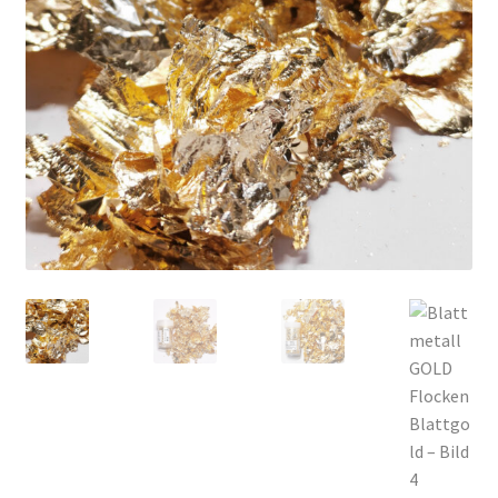
Kasse
Mein Konto
Produktinfos
Versandbedingungen
Vertrag widerrufen
Warenkorb
Widerrufsbelehrung / Muster-Widerrufsformular
Zahlungsbedingungen