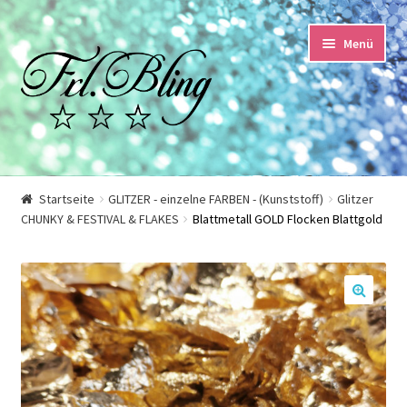
Zur
Springe
Menü
Navigation
zum
springen
Inhalt
Start
Startseite
GLITZER - einzelne FARBEN - (Kunststoff)
Glitzer
CHUNKY & FESTIVAL & FLAKES
Blattmetall GOLD Flocken Blattgold
AGB und Kundeninformationen
Datenschutzerklärung
🔍
Echtheit von Bewertungen
Impressum