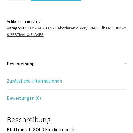
Flocken
Blattgold
Menge
Artikelnummer:
n. v.
Kategorien:
DIY - BASTELN - Dekorieren & Acryl
,
Neu
,
Glitzer CHUNKY
& FESTIVAL & FLAKES
Beschreibung
Zusätzliche Informationen
Bewertungen (0)
Beschreibung
Blattmetall GOLD Flocken unecht