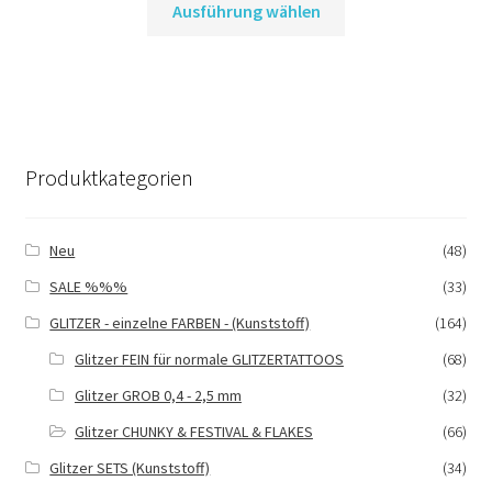
Ausführung wählen
Produkt
weist
mehrere
Varianten
auf.
Die
Produktkategorien
Optionen
können
auf
Neu
(48)
der
SALE %%%
(33)
Produktseite
gewählt
GLITZER - einzelne FARBEN - (Kunststoff)
(164)
werden
Glitzer FEIN für normale GLITZERTATTOOS
(68)
Glitzer GROB 0,4 - 2,5 mm
(32)
Glitzer CHUNKY & FESTIVAL & FLAKES
(66)
Glitzer SETS (Kunststoff)
(34)