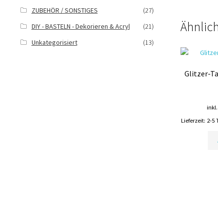
ZUBEHÖR / SONSTIGES
(27)
Ähnlic
DIY - BASTELN - Dekorieren & Acryl
(21)
Unkategorisiert
(13)
Glitzer-
inkl
Lieferzeit:
2-5 