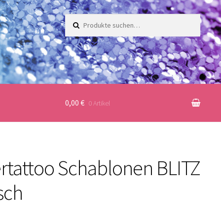
Suche
nach:
0,00 €
0 Artikel
ertattoo Schablonen BLITZ
sch