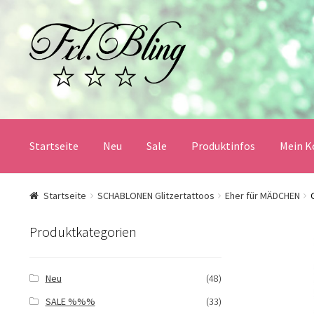
Zur
Springe
Navigation
zum
springen
Inhalt
Startseite
Neu
Sale
Produktinfos
Mein K
Start
AGB und Kundeninformationen
Datenschutz
Startseite
SCHABLONEN Glitzertattoos
Eher für MÄDCHEN
Mein Konto
Produktinfos
Versandbedingungen
Produktkategorien
Widerrufsbelehrung / Muster-Widerrufsformular
Zah
Neu
(48)
SALE %%%
(33)