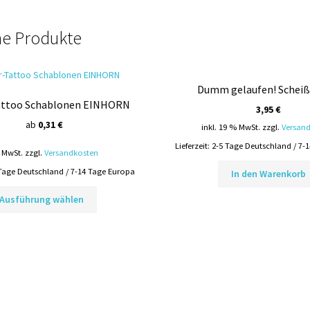
he Produkte
Dumm gelaufen! Scheiß 
Tattoo Schablonen EINHORN
3,95
€
ab
0,31
€
inkl. 19 % MwSt.
zzgl.
Versan
Lieferzeit:
2-5 Tage Deutschland / 7-
. MwSt.
zzgl.
Versandkosten
Tage Deutschland / 7-14 Tage Europa
In den Warenkorb
Dieses
Ausführung wählen
Produkt
weist
mehrere
Varianten
auf.
Die
Optionen