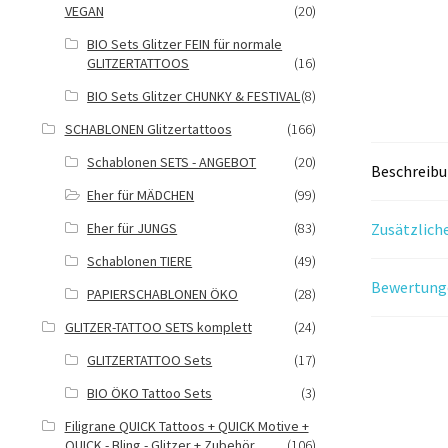
VEGAN
(20)
BIO Sets Glitzer FEIN für normale
GLITZERTATTOOS
(16)
BIO Sets Glitzer CHUNKY & FESTIVAL
(8)
SCHABLONEN Glitzertattoos
(166)
Schablonen SETS - ANGEBOT
(20)
Beschreib
Eher für MÄDCHEN
(99)
Eher für JUNGS
(83)
Zusätzlich
Schablonen TIERE
(49)
Bewertunge
PAPIERSCHABLONEN ÖKO
(28)
GLITZER-TATTOO SETS komplett
(24)
GLITZERTATTOO Sets
(17)
BIO ÖKO Tattoo Sets
(3)
Filigrane QUICK Tattoos + QUICK Motive +
QUICK - Bling - Glitzer + Zubehör
(106)