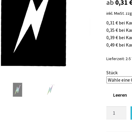
ab
0,31
inkl. MwSt.
zzg
0,31 € bei Ka
0,35 € bei Ka
0,39 € bei Ka
0,49 € bei Ka
Lieferzeit:
2-5
Stück
Leeren
Glitzertatto
Schablonen
BLITZ
magisch