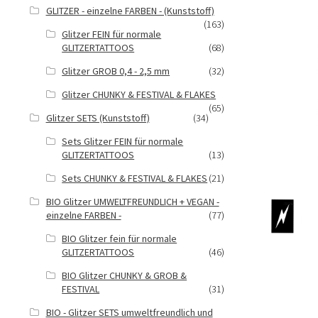
GLITZER - einzelne FARBEN - (Kunststoff)
(163)
Glitzer FEIN für normale
GLITZERTATTOOS
(68)
Glitzer GROB 0,4 - 2,5 mm
(32)
Glitzer CHUNKY & FESTIVAL & FLAKES
(65)
Glitzer SETS (Kunststoff)
(34)
Sets Glitzer FEIN für normale
GLITZERTATTOOS
(13)
Sets CHUNKY & FESTIVAL & FLAKES
(21)
BIO Glitzer UMWELTFREUNDLICH + VEGAN -
einzelne FARBEN -
(77)
BIO Glitzer fein für normale
GLITZERTATTOOS
(46)
BIO Glitzer CHUNKY & GROB &
FESTIVAL
(31)
BIO - Glitzer SETS umweltfreundlich und