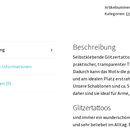
Menge
Artikelnumme
Kategorien:
Eh
Beschreibung
ung
Selbstklebende Glitzertatto
praktischer, transparenter T
e Informationen
Dadurch kann das Motiv die p
und am idealen Platz erstrah
n (0)
Unsere Schablonen sind ca. 
daher sind sie ideal für Arme
Glitzertattoos
sind immer ein wunderschöne
und sehr beliebet im Alltag. 