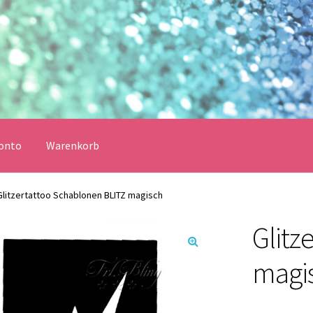
onto
Warenkorb
erklärung
Echtheit von Bewertungen
Impressum
Kasse
Glitzertattoo Schablonen BLITZ magisch
Glitz
Vertrag widerrufen
Warenkorb
🔍
magi
lungsbedingungen