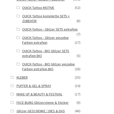
QUICK Tattoo MOTIVE
(52)
QUICK Tattoo komplette SETS +
ZUBEHÖR
(8)
QUICK-Tattoo - Glitzer SETS extrafein
(7)
QUICK-Tattoo - Glitzer einzelne
Farben extrafein
(27)
QUICK-Tattoo - BIO Glitzer SETS
extrafein BIO
(5)
QUICK-Tattoo - BIO Glitzer einzelne
Farben extrafein BIO
(18)
KLEBER
(25)
PUFFER & GEL & SPRAY
(16)
MAKE UP & BEAUTY & FESTIVAL
(17)
FACE BLING Glitzersteine & Sticker
(9)
Glitzer-GESCHENKE / DIES & DAS
(48)