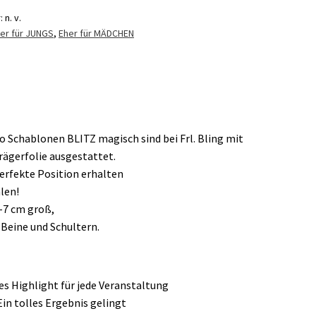
r:
n. v.
er für JUNGS
,
Eher für MÄDCHEN
o Schablonen BLITZ magisch sind bei Frl. Bling mit
rägerfolie ausgestattet.
erfekte Position erhalten
len!
5-7 cm groß,
, Beine und Schultern.
s Highlight für jede Veranstaltung
Ein tolles Ergebnis gelingt