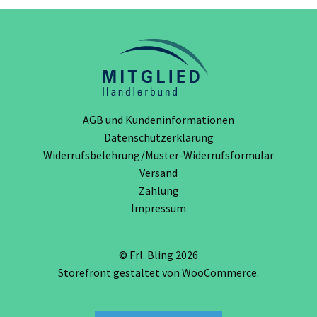
können
auf
der
Produktseite
gewählt
werden
AGB und Kundeninformationen
Datenschutzerklärung
Widerrufsbelehrung/Muster-Widerrufsformular
Versand
Zahlung
Impressum
© Frl. Bling 2026
Storefront gestaltet von
WooCommerce
.