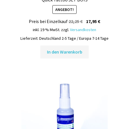
ANGEBOT!
Ursprünglicher
Aktueller
Preis bei Einzelkauf
22,25
€
17,95
€
Preis
Preis
inkl. 19 % MwSt.
zzgl.
Versandkosten
war:
ist:
Lieferzeit:
Deutschland 2-5 Tage / Europa 7-14 Tage
22,25 €
17,95 €.
In den Warenkorb