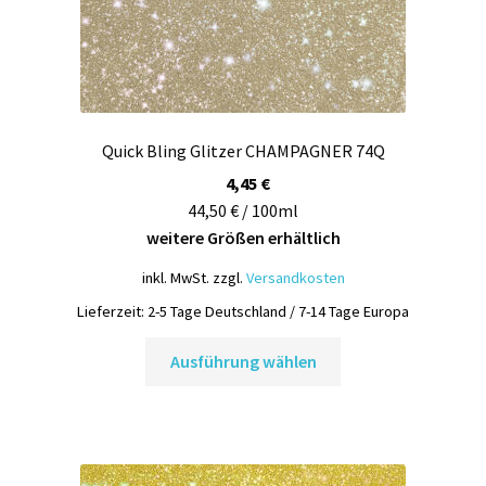
werden
Quick Bling Glitzer CHAMPAGNER 74Q
4,45
€
44,50 € / 100ml
weitere Größen erhältlich
inkl. MwSt.
zzgl.
Versandkosten
Lieferzeit:
2-5 Tage Deutschland / 7-14 Tage Europa
Dieses
Ausführung wählen
Produkt
weist
mehrere
Varianten
auf.