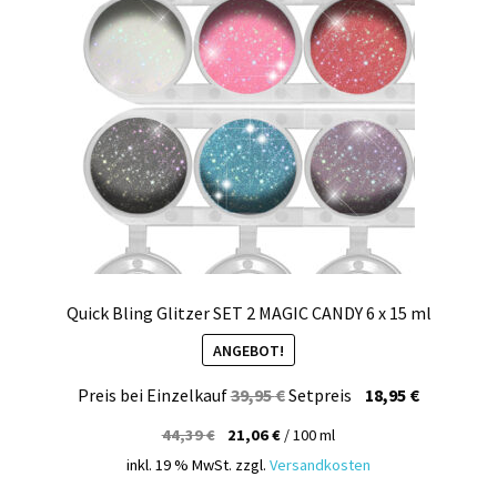
Quick Bling Glitzer SET 2 MAGIC CANDY 6 x 15 ml
ANGEBOT!
Ursprünglicher
Aktueller
Preis bei Einzelkauf
39,95
€
Setpreis
18,95
€
Preis
Preis
44,39
€
21,06
€
/
100
ml
war:
ist:
inkl. 19 % MwSt.
zzgl.
Versandkosten
39,95 €
18,95 €.