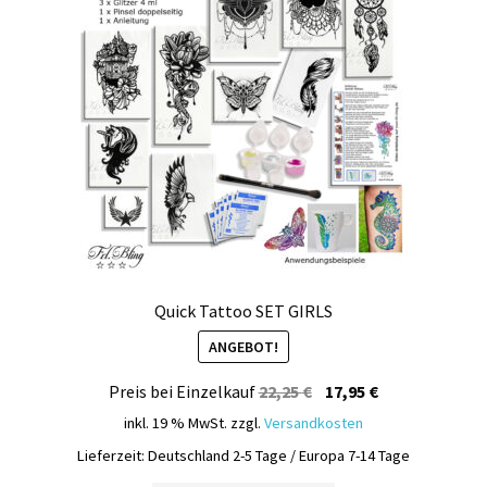
Quick Tattoo SET GIRLS
ANGEBOT!
Ursprünglicher
Aktueller
Preis bei Einzelkauf
22,25
€
17,95
€
Preis
Preis
inkl. 19 % MwSt.
zzgl.
Versandkosten
war:
ist:
Lieferzeit:
Deutschland 2-5 Tage / Europa 7-14 Tage
22,25 €
17,95 €.