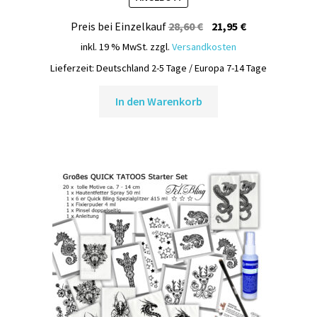
Ursprünglicher
Aktueller
Preis bei Einzelkauf
28,60
€
21,95
€
Preis
Preis
inkl. 19 % MwSt.
zzgl.
Versandkosten
war:
ist:
Lieferzeit:
Deutschland 2-5 Tage / Europa 7-14 Tage
28,60 €
21,95 €.
In den Warenkorb