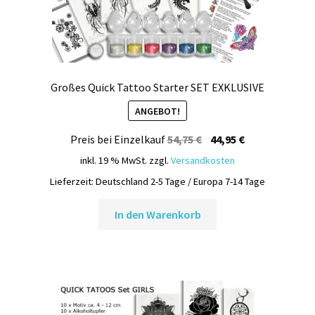
Großes Quick Tattoo Starter SET EXKLUSIVE
ANGEBOT!
Ursprünglicher
Aktueller
Preis bei Einzelkauf
54,75
€
44,95
€
Preis
Preis
inkl. 19 % MwSt.
zzgl.
Versandkosten
war:
ist:
Lieferzeit:
Deutschland 2-5 Tage / Europa 7-14 Tage
54,75 €
44,95 €.
In den Warenkorb