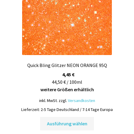
der
Produktseite
gewählt
werden
Quick Bling Glitzer NEON ORANGE 95Q
4,45
€
44,50 € / 100ml
weitere Größen erhältlich
inkl. MwSt.
zzgl.
Versandkosten
Lieferzeit:
2-5 Tage Deutschland / 7-14 Tage Europa
Dieses
Ausführung wählen
Produkt
weist