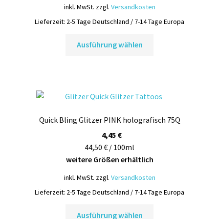
Produktseite
inkl. MwSt.
zzgl.
Versandkosten
gewählt
Lieferzeit:
2-5 Tage Deutschland / 7-14 Tage Europa
werden
Dieses
Ausführung wählen
Produkt
weist
mehrere
Varianten
auf.
Die
Quick Bling Glitzer PINK holografisch 75Q
Optionen
können
4,45
€
auf
44,50 € / 100ml
der
weitere Größen erhältlich
Produktseite
inkl. MwSt.
zzgl.
Versandkosten
gewählt
Lieferzeit:
2-5 Tage Deutschland / 7-14 Tage Europa
werden
Dieses
Ausführung wählen