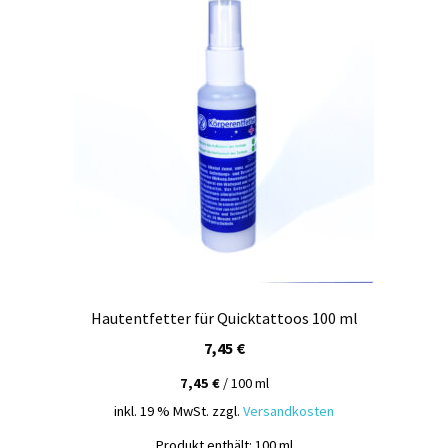
Hautentfetter für Quicktattoos 100 ml
7,45
€
7,45
€
/
100
ml
inkl. 19 % MwSt.
zzgl.
Versandkosten
Produkt enthält: 100
ml