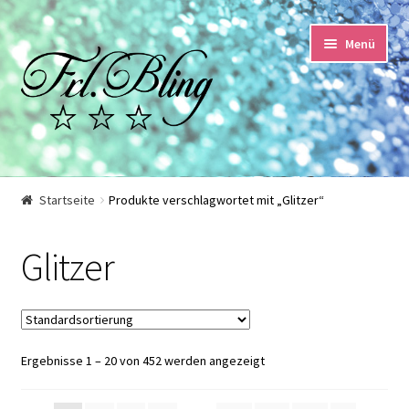
Zur
Springe
Menü
Navigation
zum
springen
Inhalt
Start
Startseite
Produkte verschlagwortet mit „Glitzer“
AGB und Kundeninformationen
Glitzer
Datenschutzerklärung
Echtheit von Bewertungen
Ergebnisse 1 – 20 von 452 werden angezeigt
Impressum