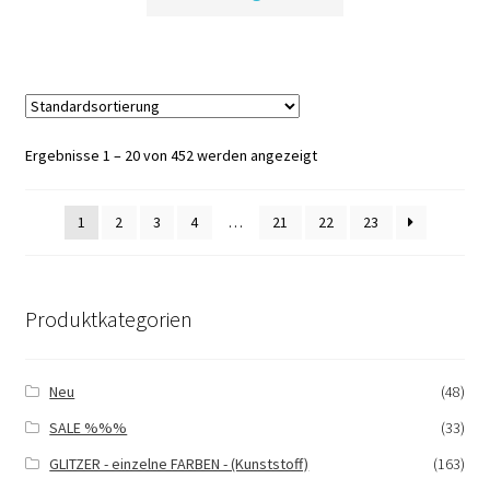
Produkt
weist
mehrere
Varianten
auf.
Die
Ergebnisse 1 – 20 von 452 werden angezeigt
Optionen
können
auf
1
2
3
4
…
21
22
23
der
Produktseite
gewählt
Produktkategorien
werden
Neu
(48)
SALE %%%
(33)
GLITZER - einzelne FARBEN - (Kunststoff)
(163)