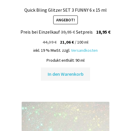
Quick Bling Glitzer SET 3 FUNNY 6 x 15 ml
ANGEBOT!
Ursprünglicher
Aktueller
Preis bei Einzelkauf
39,95
€
Setpreis
18,95
€
Preis
Preis
44,39
€
21,06
€
/
100
ml
war:
ist:
inkl. 19 % MwSt.
zzgl.
Versandkosten
39,95 €
18,95 €.
Produkt enthält: 90
ml
In den Warenkorb