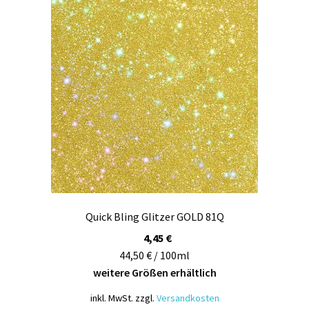
Die
Optionen
können
auf
der
Produktseite
gewählt
werden
Quick Bling Glitzer GOLD 81Q
4,45
€
44,50 € / 100ml
weitere Größen erhältlich
inkl. MwSt.
zzgl.
Versandkosten