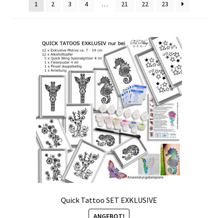
1
2
3
4
…
21
22
23
Kasse
Mein Konto
Produktinfos
Versandbedingungen
Vertrag widerrufen
Warenkorb
Widerrufsbelehrung / Muster-Widerrufsformular
Zahlungsbedingungen
Quick Tattoo SET EXKLUSIVE
ANGEBOT!