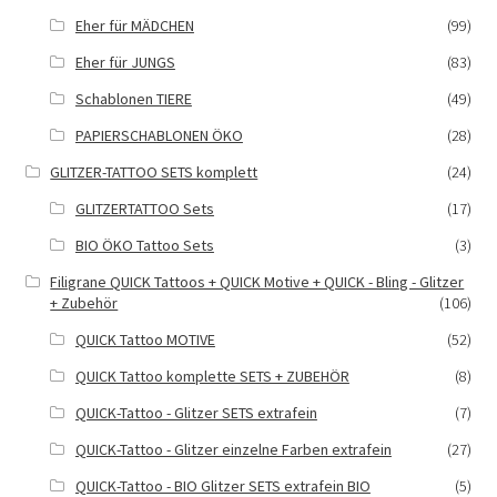
Eher für MÄDCHEN
(99)
Eher für JUNGS
(83)
Schablonen TIERE
(49)
PAPIERSCHABLONEN ÖKO
(28)
GLITZER-TATTOO SETS komplett
(24)
GLITZERTATTOO Sets
(17)
BIO ÖKO Tattoo Sets
(3)
Filigrane QUICK Tattoos + QUICK Motive + QUICK - Bling - Glitzer
+ Zubehör
(106)
QUICK Tattoo MOTIVE
(52)
QUICK Tattoo komplette SETS + ZUBEHÖR
(8)
QUICK-Tattoo - Glitzer SETS extrafein
(7)
QUICK-Tattoo - Glitzer einzelne Farben extrafein
(27)
QUICK-Tattoo - BIO Glitzer SETS extrafein BIO
(5)