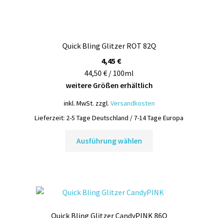
mehrere
Varianten
auf.
Quick Bling Glitzer ROT 82Q
Die
Optionen
4,45
€
können
44,50 € / 100ml
auf
weitere Größen erhältlich
der
inkl. MwSt.
zzgl.
Versandkosten
Produktseite
Lieferzeit:
2-5 Tage Deutschland / 7-14 Tage Europa
gewählt
Dieses
werden
Ausführung wählen
Produkt
weist
mehrere
Varianten
auf.
Die
Quick Bling Glitzer CandyPINK 86Q
Optionen