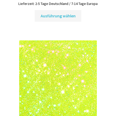
Lieferzeit:
2-5 Tage Deutschland / 7-14 Tage Europa
Dieses
Ausführung wählen
Produkt
weist
mehrere
Varianten
auf.
Die
Optionen
können
auf
der
Produktseite
gewählt
werden