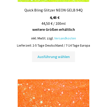
Quick Bling Glitzer NEON GELB 94Q
4,45
€
44,50 € / 100ml
weitere Größen erhältlich
inkl. MwSt.
zzgl.
Versandkosten
Lieferzeit:
2-5 Tage Deutschland / 7-14 Tage Europa
Dieses
Ausführung wählen
Produkt
weist
mehrere
Varianten
auf.
Die
Optionen
können
auf