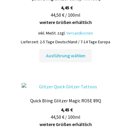
können
4,45
€
auf
44,50 € / 100ml
der
weitere Größen erhältlich
Produktseite
inkl. MwSt.
zzgl.
Versandkosten
gewählt
Lieferzeit:
2-5 Tage Deutschland / 7-14 Tage Europa
werden
Dieses
Ausführung wählen
Produkt
weist
mehrere
Varianten
auf.
Die
Quick Bling Glitzer Magic ROSE 89Q
Optionen
können
4,45
€
auf
44,50 € / 100ml
der
weitere Größen erhältlich