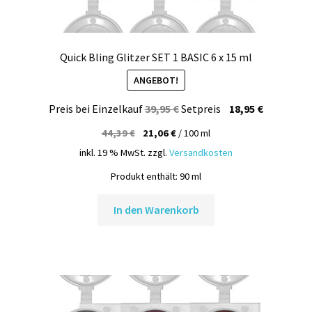
Quick Bling Glitzer SET 1 BASIC 6 x 15 ml
ANGEBOT!
Ursprünglicher
Aktueller
Preis bei Einzelkauf
39,95
€
Setpreis
18,95
€
Preis
Preis
44,39
€
21,06
€
/
100
ml
war:
ist:
inkl. 19 % MwSt.
zzgl.
Versandkosten
39,95 €
18,95 €.
Produkt enthält: 90
ml
In den Warenkorb