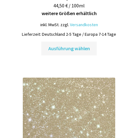
44,50 € / 100ml
weitere Größen erhältlich
inkl. MwSt.
zzgl.
Versandkosten
Lieferzeit:
Deutschland 2-5 Tage / Europa 7-14 Tage
Dieses
Ausführung wählen
Produkt
weist
mehrere
Varianten
auf.
Die
Optionen
können
auf
der
Produktseite
gewählt