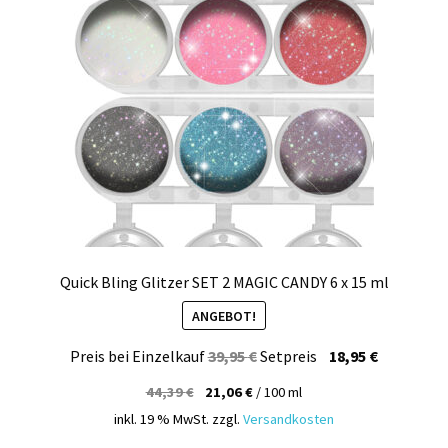
Quick Bling Glitzer SET 2 MAGIC CANDY 6 x 15 ml
ANGEBOT!
Ursprünglicher
Aktueller
Preis bei Einzelkauf
39,95
€
Setpreis
18,95
€
Preis
Preis
44,39
€
21,06
€
/
100
ml
war:
ist:
inkl. 19 % MwSt.
zzgl.
Versandkosten
39,95 €
18,95 €.