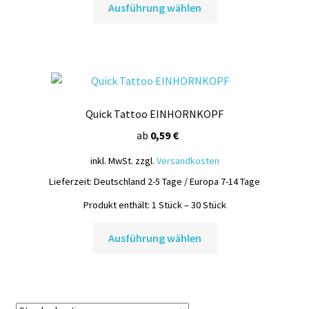
Ausführung wählen
Produkt
werden
weist
mehrere
Varianten
auf.
Die
Quick Tattoo EINHORNKOPF
Optionen
können
ab
0,59
€
auf
inkl. MwSt.
zzgl.
Versandkosten
der
Lieferzeit:
Deutschland 2-5 Tage / Europa 7-14 Tage
Produktseite
gewählt
Produkt enthält: 1
Stück
– 30
Stück
werden
Dieses
Ausführung wählen
Produkt
weist
mehrere
Varianten