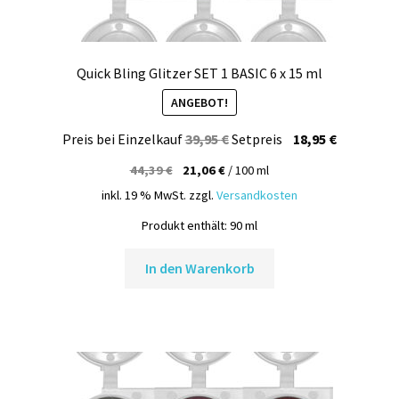
Quick Bling Glitzer SET 1 BASIC 6 x 15 ml
ANGEBOT!
Ursprünglicher
Aktueller
Preis bei Einzelkauf
39,95
€
Setpreis
18,95
€
Preis
Preis
44,39
€
21,06
€
/
100
ml
war:
ist:
inkl. 19 % MwSt.
zzgl.
Versandkosten
39,95 €
18,95 €.
Produkt enthält: 90
ml
In den Warenkorb