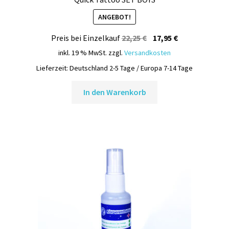
ANGEBOT!
Ursprünglicher
Aktueller
Preis bei Einzelkauf
22,25
€
17,95
€
Preis
Preis
inkl. 19 % MwSt.
zzgl.
Versandkosten
war:
ist:
Lieferzeit:
Deutschland 2-5 Tage / Europa 7-14 Tage
22,25 €
17,95 €.
In den Warenkorb