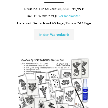
Ursprünglicher
Aktueller
Preis bei Einzelkauf
28,60
€
21,95
€
Preis
Preis
inkl. 19 % MwSt.
zzgl.
Versandkosten
war:
ist:
Lieferzeit:
Deutschland 2-5 Tage / Europa 7-14 Tage
28,60 €
21,95 €.
In den Warenkorb