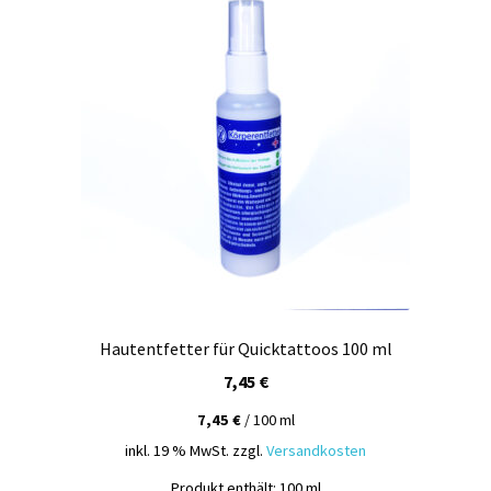
Hautentfetter für Quicktattoos 100 ml
7,45
€
7,45
€
/
100
ml
inkl. 19 % MwSt.
zzgl.
Versandkosten
Produkt enthält: 100
ml