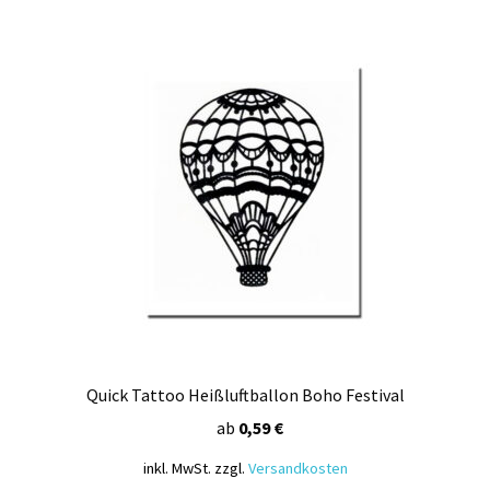
Varianten
auf.
Die
Optionen
können
auf
der
Produktseite
gewählt
werden
Quick Tattoo Heißluftballon Boho Festival
ab
0,59
€
inkl. MwSt.
zzgl.
Versandkosten