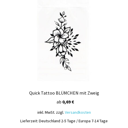
auf.
Die
Optionen
können
auf
der
Produktseite
gewählt
werden
Quick Tattoo BLÜMCHEN mit Zweig
ab
0,69
€
inkl. MwSt.
zzgl.
Versandkosten
Lieferzeit:
Deutschland 2-5 Tage / Europa 7-14 Tage