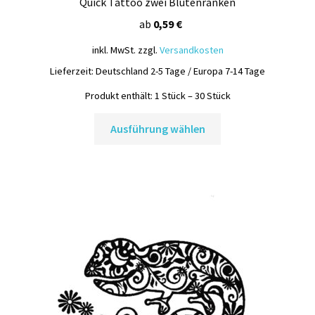
Quick Tattoo zwei Blütenranken
ab
0,59
€
inkl. MwSt.
zzgl.
Versandkosten
Lieferzeit:
Deutschland 2-5 Tage / Europa 7-14 Tage
Produkt enthält: 1
Stück
– 30
Stück
Dieses
Ausführung wählen
Produkt
weist
mehrere
Varianten
auf.
Die
Optionen
können
auf
der
Produktseite