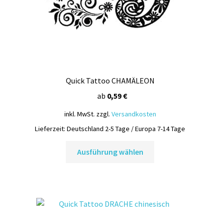
gewählt
werden
Quick Tattoo CHAMÄLEON
ab
0,59
€
inkl. MwSt.
zzgl.
Versandkosten
Lieferzeit:
Deutschland 2-5 Tage / Europa 7-14 Tage
Dieses
Ausführung wählen
Produkt
weist
mehrere
Varianten
auf.
Die