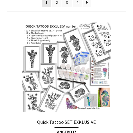
1
2
3
4
Kasse
Mein Konto
Produktinfos
Versandbedingungen
Vertrag widerrufen
Warenkorb
Widerrufsbelehrung / Muster-Widerrufsformular
Zahlungsbedingungen
Quick Tattoo SET EXKLUSIVE
ANGEBOT!