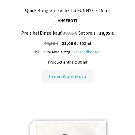
Quick Bling Glitzer SET 3 FUNNY 6 x 15 ml
ANGEBOT!
Ursprünglicher
Aktueller
Preis bei Einzelkauf
39,95
€
Setpreis
18,95
€
Preis
Preis
44,39
€
21,06
€
/
100
ml
war:
ist:
inkl. 19 % MwSt.
zzgl.
Versandkosten
39,95 €
18,95 €.
Produkt enthält: 90
ml
In den Warenkorb