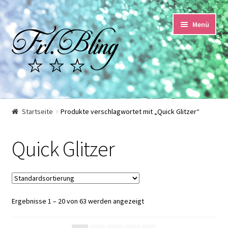
Zur
Springe
Menü
Navigation
zum
springen
Inhalt
Start
Startseite
Produkte verschlagwortet mit „Quick Glitzer“
AGB und Kundeninformationen
Quick Glitzer
Datenschutzerklärung
Echtheit von Bewertungen
Ergebnisse 1 – 20 von 63 werden angezeigt
Impressum