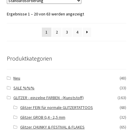
auf.
Die
Ergebnisse 1 – 20 von 63 werden angezeigt
Optionen
können
auf
1
2
3
4
der
Produktseite
gewählt
Produktkategorien
werden
Neu
(48)
SALE %%%
(33)
GLITZER - einzelne FARBEN - (Kunststoff)
(163)
Glitzer FEIN für normale GLITZERTATTOOS
(68)
Glitzer GROB 0,4 - 2,5 mm
(32)
Glitzer CHUNKY & FESTIVAL & FLAKES
(65)