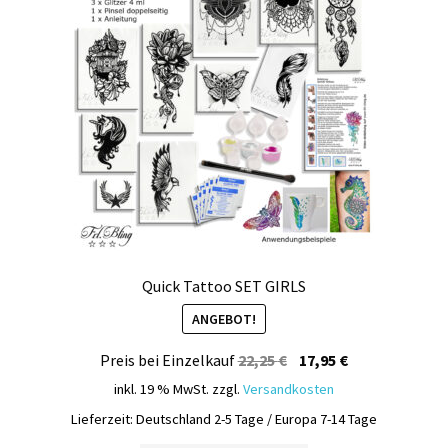
Quick Tattoo SET GIRLS
ANGEBOT!
Ursprünglicher
Aktueller
Preis bei Einzelkauf
22,25
€
17,95
€
Preis
Preis
inkl. 19 % MwSt.
zzgl.
Versandkosten
war:
ist:
Lieferzeit:
Deutschland 2-5 Tage / Europa 7-14 Tage
22,25 €
17,95 €.