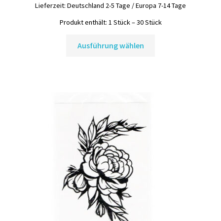
Lieferzeit:
Deutschland 2-5 Tage / Europa 7-14 Tage
Produkt enthält: 1
Stück
– 30
Stück
Dieses
Ausführung wählen
Produkt
weist
mehrere
Varianten
auf.
Die
Optionen
können
auf
der
Produktseite
gewählt
werden