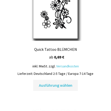
der
Produktseite
gewählt
werden
Quick Tattoo BLÜMCHEN
ab
0,69
€
inkl. MwSt.
zzgl.
Versandkosten
Lieferzeit:
Deutschland 2-5 Tage / Europa 7-14 Tage
Dieses
Ausführung wählen
Produkt
weist
mehrere
Varianten