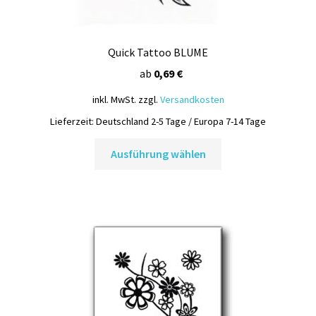
Quick Tattoo BLUME
ab
0,69
€
inkl. MwSt.
zzgl.
Versandkosten
Lieferzeit:
Deutschland 2-5 Tage / Europa 7-14 Tage
Dieses
Ausführung wählen
Produkt
weist
mehrere
Varianten
auf.
Die
Optionen
können
auf