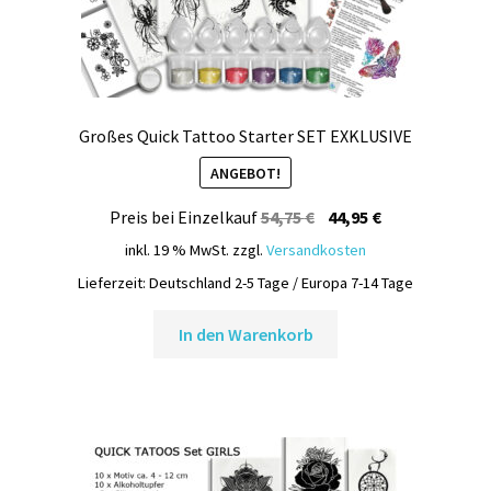
Großes Quick Tattoo Starter SET EXKLUSIVE
ANGEBOT!
Ursprünglicher
Aktueller
Preis bei Einzelkauf
54,75
€
44,95
€
Preis
Preis
inkl. 19 % MwSt.
zzgl.
Versandkosten
war:
ist:
Lieferzeit:
Deutschland 2-5 Tage / Europa 7-14 Tage
54,75 €
44,95 €.
In den Warenkorb