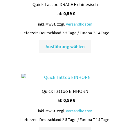
Quick Tattoo DRACHE chinesisch
Optionen
können
ab
0,59
€
auf
inkl. MwSt.
zzgl.
Versandkosten
der
Lieferzeit:
Deutschland 2-5 Tage / Europa 7-14 Tage
Produktseite
Dieses
gewählt
Ausführung wählen
Produkt
werden
weist
mehrere
Varianten
auf.
Die
Quick Tattoo EINHORN
Optionen
können
ab
0,59
€
auf
inkl. MwSt.
zzgl.
Versandkosten
der
Lieferzeit:
Deutschland 2-5 Tage / Europa 7-14 Tage
Produktseite
Dieses
gewählt