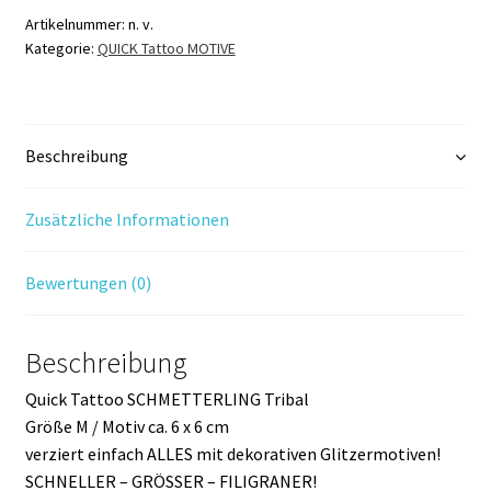
Menge
Artikelnummer:
n. v.
Kategorie:
QUICK Tattoo MOTIVE
Beschreibung
Zusätzliche Informationen
Bewertungen (0)
Beschreibung
Quick Tattoo SCHMETTERLING Tribal
Größe M / Motiv ca. 6 x 6 cm
verziert einfach ALLES mit dekorativen Glitzermotiven!
SCHNELLER – GRÖSSER – FILIGRANER!