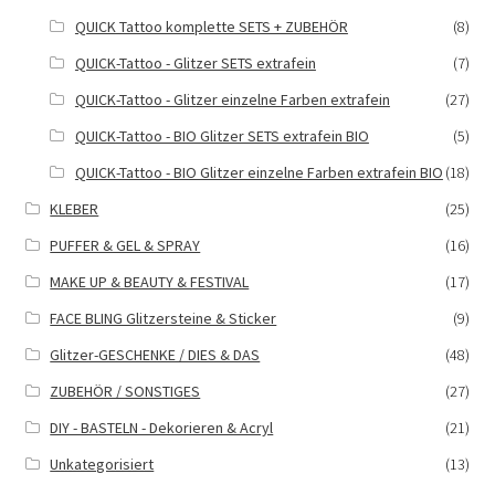
QUICK Tattoo komplette SETS + ZUBEHÖR
(8)
QUICK-Tattoo - Glitzer SETS extrafein
(7)
QUICK-Tattoo - Glitzer einzelne Farben extrafein
(27)
QUICK-Tattoo - BIO Glitzer SETS extrafein BIO
(5)
QUICK-Tattoo - BIO Glitzer einzelne Farben extrafein BIO
(18)
KLEBER
(25)
PUFFER & GEL & SPRAY
(16)
MAKE UP & BEAUTY & FESTIVAL
(17)
FACE BLING Glitzersteine & Sticker
(9)
Glitzer-GESCHENKE / DIES & DAS
(48)
ZUBEHÖR / SONSTIGES
(27)
DIY - BASTELN - Dekorieren & Acryl
(21)
Unkategorisiert
(13)