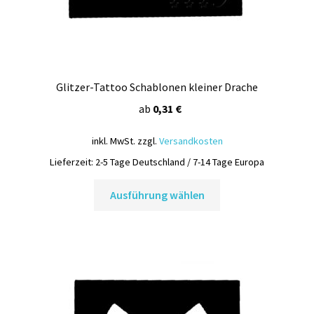
Glitzer-Tattoo Schablonen kleiner Drache
ab
0,31
€
inkl. MwSt.
zzgl.
Versandkosten
Lieferzeit:
2-5 Tage Deutschland / 7-14 Tage Europa
Dieses
Ausführung wählen
Produkt
weist
mehrere
Varianten
auf.
Die
Optionen