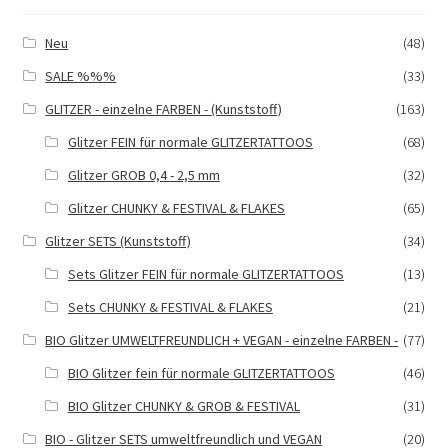
können
auf
Neu
(48)
der
SALE %%%
(33)
Produktseite
gewählt
GLITZER - einzelne FARBEN - (Kunststoff)
(163)
werden
Glitzer FEIN für normale GLITZERTATTOOS
(68)
Glitzer GROB 0,4 - 2,5 mm
(32)
Glitzer CHUNKY & FESTIVAL & FLAKES
(65)
Glitzer SETS (Kunststoff)
(34)
Sets Glitzer FEIN für normale GLITZERTATTOOS
(13)
Sets CHUNKY & FESTIVAL & FLAKES
(21)
BIO Glitzer UMWELTFREUNDLICH + VEGAN - einzelne FARBEN -
(77)
BIO Glitzer fein für normale GLITZERTATTOOS
(46)
BIO Glitzer CHUNKY & GROB & FESTIVAL
(31)
BIO - Glitzer SETS umweltfreundlich und VEGAN
(20)