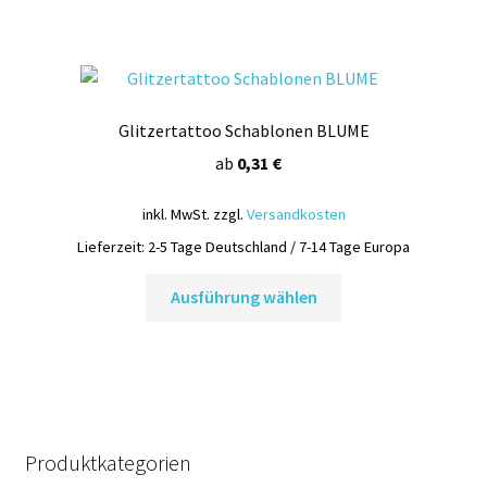
mehrere
Varianten
auf.
Die
Glitzertattoo Schablonen BLUME
Optionen
können
ab
0,31
€
auf
inkl. MwSt.
zzgl.
Versandkosten
der
Produktseite
Lieferzeit:
2-5 Tage Deutschland / 7-14 Tage Europa
gewählt
Dieses
Ausführung wählen
werden
Produkt
weist
mehrere
Varianten
auf.
Die
Produktkategorien
Optionen