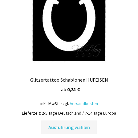
können
auf
der
Produktseite
gewählt
werden
Glitzertattoo Schablonen HUFEISEN
ab
0,31
€
inkl. MwSt.
zzgl.
Versandkosten
Lieferzeit:
2-5 Tage Deutschland / 7-14 Tage Europa
Dieses
Ausführung wählen
Produkt
weist