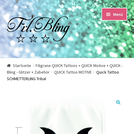
Zur
Springe
Menü
Navigation
zum
springen
Inhalt
Start
Startseite
Filigrane QUICK Tattoos + QUICK Motive + QUICK -
Bling - Glitzer + Zubehör
QUICK Tattoo MOTIVE
Quick Tattoo
AGB und Kundeninformationen
SCHMETTERLING Tribal
Datenschutzerklärung
Echtheit von Bewertungen
🔍
Impressum