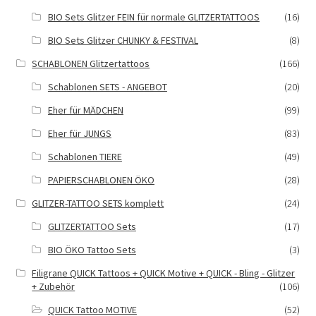
BIO Sets Glitzer FEIN für normale GLITZERTATTOOS
(16)
BIO Sets Glitzer CHUNKY & FESTIVAL
(8)
SCHABLONEN Glitzertattoos
(166)
Schablonen SETS - ANGEBOT
(20)
Eher für MÄDCHEN
(99)
Eher für JUNGS
(83)
Schablonen TIERE
(49)
PAPIERSCHABLONEN ÖKO
(28)
GLITZER-TATTOO SETS komplett
(24)
GLITZERTATTOO Sets
(17)
BIO ÖKO Tattoo Sets
(3)
Filigrane QUICK Tattoos + QUICK Motive + QUICK - Bling - Glitzer
+ Zubehör
(106)
QUICK Tattoo MOTIVE
(52)