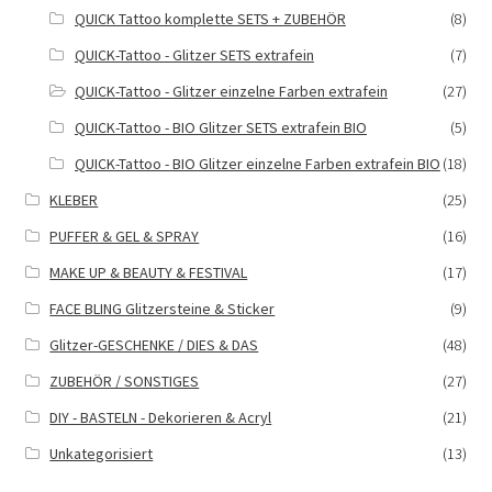
QUICK Tattoo komplette SETS + ZUBEHÖR
(8)
QUICK-Tattoo - Glitzer SETS extrafein
(7)
QUICK-Tattoo - Glitzer einzelne Farben extrafein
(27)
QUICK-Tattoo - BIO Glitzer SETS extrafein BIO
(5)
QUICK-Tattoo - BIO Glitzer einzelne Farben extrafein BIO
(18)
KLEBER
(25)
PUFFER & GEL & SPRAY
(16)
MAKE UP & BEAUTY & FESTIVAL
(17)
FACE BLING Glitzersteine & Sticker
(9)
Glitzer-GESCHENKE / DIES & DAS
(48)
ZUBEHÖR / SONSTIGES
(27)
DIY - BASTELN - Dekorieren & Acryl
(21)
Unkategorisiert
(13)