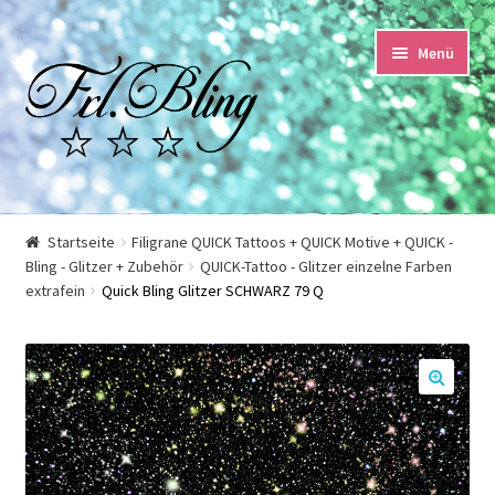
Zur
Springe
Menü
Navigation
zum
springen
Inhalt
Start
Startseite
Filigrane QUICK Tattoos + QUICK Motive + QUICK -
Bling - Glitzer + Zubehör
QUICK-Tattoo - Glitzer einzelne Farben
AGB und Kundeninformationen
extrafein
Quick Bling Glitzer SCHWARZ 79 Q
Datenschutzerklärung
Echtheit von Bewertungen
🔍
Impressum