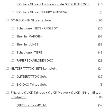
BIO Sets Glitzer FEIN für normale GLITZERTATTOOS
(16)
BIO Sets Glitzer CHUNKY & FESTIVAL
(8)
SCHABLONEN Glitzertattoos
(166)
Schablonen SETS - ANGEBOT
(20)
Eher für MÄDCHEN
(99)
Eher für JUNGS
(83)
Schablonen TIERE
(49)
PAPIERSCHABLONEN ÖKO
(28)
GLITZER-TATTOO SETS komplett
(24)
GLITZERTATTOO Sets
(17)
BIO ÖKO Tattoo Sets
(3)
Filigrane QUICK Tattoos + QUICK Motive + QUICK - Bling - Glitzer
+ Zubehör
(106)
QUICK Tattoo MOTIVE
(52)