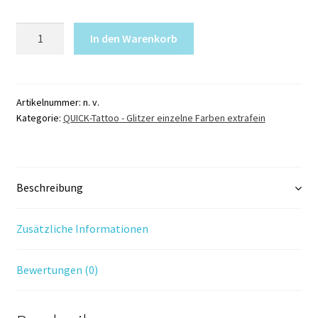
Quick
In den Warenkorb
Bling
Glitzer
SCHWARZ
79
Artikelnummer:
n. v.
Kategorie:
QUICK-Tattoo - Glitzer einzelne Farben extrafein
Q
Menge
Beschreibung
Zusätzliche Informationen
Bewertungen (0)