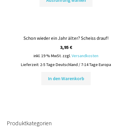
Produkt
weist
mehrere
Varianten
auf.
Schon wieder ein Jahr älter? Scheiss drauf!
Die
Optionen
3,95
€
können
inkl. 19 % MwSt.
zzgl.
Versandkosten
auf
Lieferzeit:
2-5 Tage Deutschland / 7-14 Tage Europa
der
Produktseite
In den Warenkorb
gewählt
werden
Produktkategorien