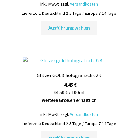
inkl. MwSt.
zzgl.
Versandkosten
Lieferzeit:
Deutschland 2-5 Tage / Europa 7-14 Tage
Dieses
Ausführung wählen
Produkt
weist
mehrere
Varianten
auf.
Die
Glitzer GOLD holografisch 02K
Optionen
können
4,45
€
auf
44,50 € / 100ml
der
weitere Größen erhältlich
Produktseite
inkl. MwSt.
zzgl.
Versandkosten
gewählt
werden
Lieferzeit:
Deutschland 2-5 Tage / Europa 7-14 Tage
Dieses
Ausführung wählen