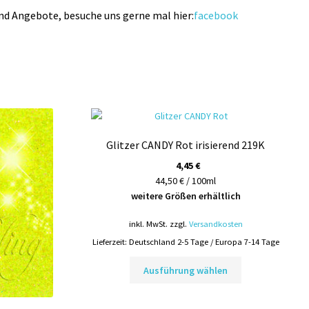
und Angebote, besuche uns gerne mal hier:
facebook
Glitzer CANDY Rot irisierend 219K
4,45
€
44,50 € / 100ml
weitere Größen erhältlich
inkl. MwSt.
zzgl.
Versandkosten
Lieferzeit:
Deutschland 2-5 Tage / Europa 7-14 Tage
Dieses
Ausführung wählen
Produkt
weist
mehrere