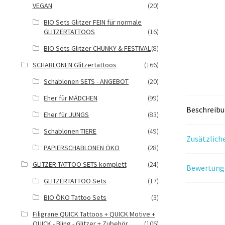
VEGAN
(20)
BIO Sets Glitzer FEIN für normale
GLITZERTATTOOS
(16)
BIO Sets Glitzer CHUNKY & FESTIVAL
(8)
SCHABLONEN Glitzertattoos
(166)
Schablonen SETS - ANGEBOT
(20)
Eher für MÄDCHEN
(99)
Beschreib
Eher für JUNGS
(83)
Schablonen TIERE
(49)
Zusätzlich
PAPIERSCHABLONEN ÖKO
(28)
GLITZER-TATTOO SETS komplett
(24)
Bewertunge
GLITZERTATTOO Sets
(17)
BIO ÖKO Tattoo Sets
(3)
Filigrane QUICK Tattoos + QUICK Motive +
QUICK - Bling - Glitzer + Zubehör
(106)