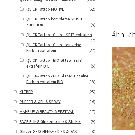
QUICK Tattoo MOTIVE
(52)
QUICK Tattoo komplette SETS +
ZUBEHÖR
(8)
Ähnlic
QUICK-Tattoo - Glitzer SETS extrafein
(7)
QUICK-Tattoo - Glitzer einzelne
Farben extrafein
(27)
QUICK-Tattoo - BIO Glitzer SETS
extrafein BIO
(5)
QUICK-Tattoo - BIO Glitzer einzelne
Farben extrafein BIO
(18)
KLEBER
(25)
PUFFER & GEL & SPRAY
(16)
MAKE UP & BEAUTY & FESTIVAL
(17)
FACE BLING Glitzersteine & Sticker
(9)
Glitzer-GESCHENKE / DIES & DAS
(48)