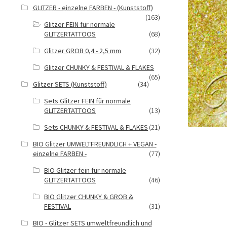
GLITZER - einzelne FARBEN - (Kunststoff)
(163)
Glitzer FEIN für normale
GLITZERTATTOOS
(68)
Glitzer GROB 0,4 - 2,5 mm
(32)
Glitzer CHUNKY & FESTIVAL & FLAKES
(65)
Glitzer SETS (Kunststoff)
(34)
Sets Glitzer FEIN für normale
GLITZERTATTOOS
(13)
Sets CHUNKY & FESTIVAL & FLAKES
(21)
BIO Glitzer UMWELTFREUNDLICH + VEGAN -
einzelne FARBEN -
(77)
BIO Glitzer fein für normale
GLITZERTATTOOS
(46)
BIO Glitzer CHUNKY & GROB &
FESTIVAL
(31)
BIO - Glitzer SETS umweltfreundlich und