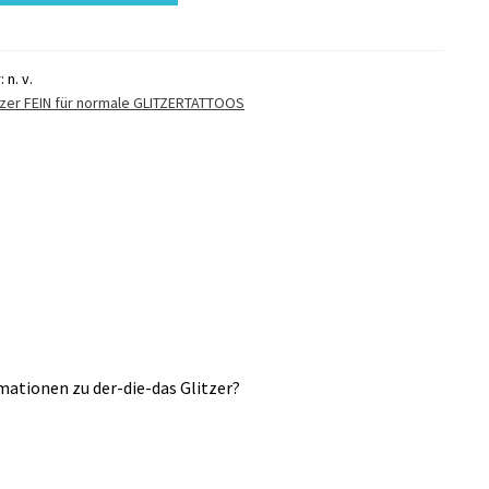
r:
n. v.
tzer FEIN für normale GLITZERTATTOOS
ationen zu der-die-das Glitzer?