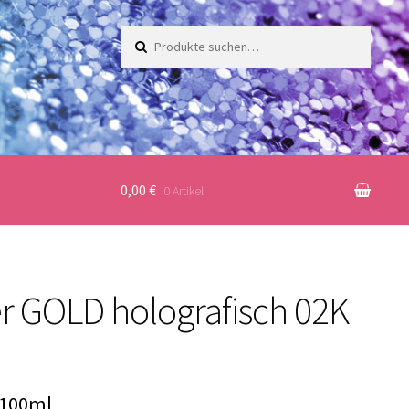
Suche
nach:
0,00 €
0 Artikel
er GOLD holografisch 02K
 100ml