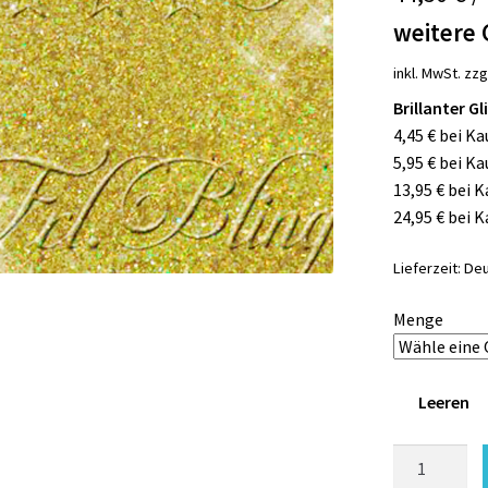
weitere 
inkl. MwSt.
zzg
Brillanter G
4,45 € bei Ka
5,95 € bei Ka
13,95 € bei 
24,95 € bei 
Lieferzeit:
Deu
Menge
Leeren
Glitzer
GOLD