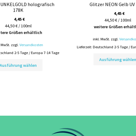
 DUNKELGOLD holografisch
Glitzer NEON Gelb UV
178K
4,45
€
4,45
€
44,50 € / 100ml
44,50 € / 100ml
weitere Größen erhält
tere Größen erhältlich
inkl. MwSt.
zzgl.
Versandko
. MwSt.
zzgl.
Versandkosten
Lieferzeit:
Deutschland 2-5 Tage / Eu
schland 2-5 Tage / Europa 7-14 Tage
Ausführung wähle
Dieses
Ausführung wählen
Produkt
weist
mehrere
Varianten
auf.
Die
Optionen
können
auf
der
Produktseite