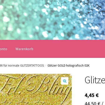
onto
Warenkorb
erklärung
Echtheit von Bewertungen
Impressum
Kasse
EIN für normale GLITZERTATTOOS
Glitzer GOLD holografisch 02K
Glitz
Vertrag widerrufen
Warenkorb
🔍
lungsbedingungen
4,45
€
44,50 € /