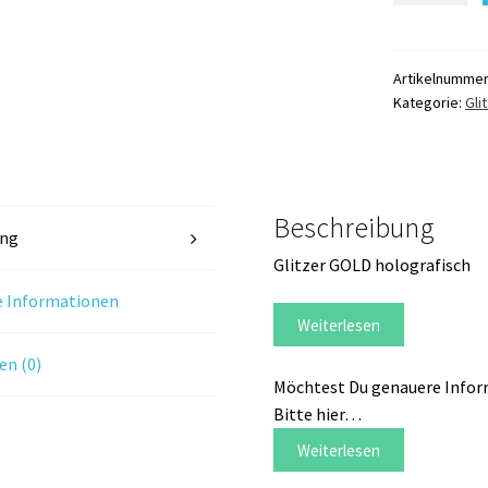
holografisch
02K
Menge
Artikelnumme
Kategorie:
Gli
Beschreibung
ung
Glitzer GOLD holografisch
e Informationen
Weiterlesen
n (0)
Möchtest Du genauere Inform
Bitte hier…
Weiterlesen