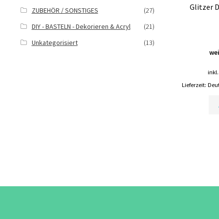
Glitzer
ZUBEHÖR / SONSTIGES
(27)
DIY - BASTELN - Dekorieren & Acryl
(21)
Unkategorisiert
(13)
wei
inkl
Lieferzeit:
Deut