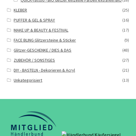
QUICK-Tattoo - BIO Glitzer einzelne Farben extrafein BIO
(18)
KLEBER
(25)
PUFFER & GEL & SPRAY
(16)
MAKE UP & BEAUTY & FESTIVAL
(17)
FACE BLING Glitzersteine & Sticker
(9)
Glitzer-GESCHENKE / DIES & DAS
(48)
ZUBEHÖR / SONSTIGES
(27)
DIY - BASTELN - Dekorieren & Acryl
(21)
Unkategorisiert
(13)