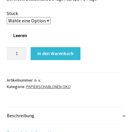
Stück
Leeren
Papierschablone
In den Warenkorb
BIO
Glitzertattoo
HERZ
Menge
Artikelnummer:
n. v.
Kategorie:
PAPIERSCHABLONEN ÖKO
Beschreibung