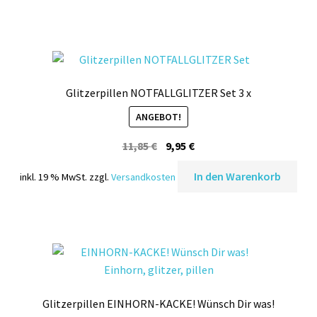
Glitzerpillen NOTFALLGLITZER Set 3 x
ANGEBOT!
Ursprünglicher
Aktueller
11,85
€
9,95
€
Preis
Preis
In den Warenkorb
inkl. 19 % MwSt.
zzgl.
Versandkosten
war:
ist:
11,85 €
9,95 €.
Glitzerpillen EINHORN-KACKE! Wünsch Dir was!