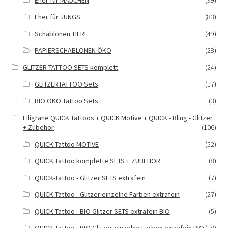
Eher für MÄDCHEN
(99)
Eher für JUNGS
(83)
Schablonen TIERE
(49)
PAPIERSCHABLONEN ÖKO
(28)
GLITZER-TATTOO SETS komplett
(24)
GLITZERTATTOO Sets
(17)
BIO ÖKO Tattoo Sets
(3)
Filigrane QUICK Tattoos + QUICK Motive + QUICK - Bling - Glitzer
+ Zubehör
(106)
QUICK Tattoo MOTIVE
(52)
QUICK Tattoo komplette SETS + ZUBEHÖR
(8)
QUICK-Tattoo - Glitzer SETS extrafein
(7)
QUICK-Tattoo - Glitzer einzelne Farben extrafein
(27)
QUICK-Tattoo - BIO Glitzer SETS extrafein BIO
(5)