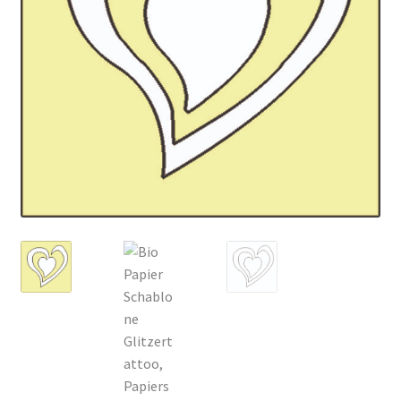
Kasse
Mein Konto
Produktinfos
Versandbedingungen
Vertrag widerrufen
Warenkorb
Widerrufsbelehrung / Muster-Widerrufsformular
Zahlungsbedingungen