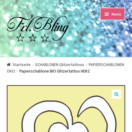
Zur
Springe
Menü
Navigation
zum
springen
Inhalt
Start
Startseite
SCHABLONEN Glitzertattoos
PAPIERSCHABLONEN
ÖKO
Papierschablone BIO Glitzertattoo HERZ
AGB und Kundeninformationen
Datenschutzerklärung
🔍
Echtheit von Bewertungen
Impressum