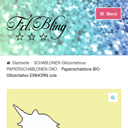
Zur
Springe
Menü
Navigation
zum
springen
Inhalt
Start
Startseite
SCHABLONEN Glitzertattoos
PAPIERSCHABLONEN ÖKO
Papierschablone BIO
AGB und Kundeninformationen
Glitzertattoo EINHORN cute
Datenschutzerklärung
Echtheit von Bewertungen
🔍
Impressum