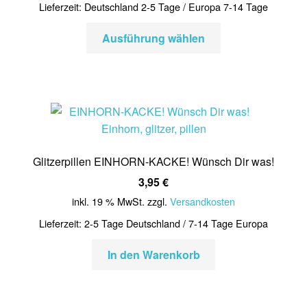
Lieferzeit:
Deutschland 2-5 Tage / Europa 7-14 Tage
Dieses
Ausführung wählen
Produkt
weist
mehrere
Varianten
auf.
Die
Optionen
Glitzerpillen EINHORN-KACKE! Wünsch Dir was!
können
auf
3,95
€
der
inkl. 19 % MwSt.
zzgl.
Versandkosten
Produktseite
Lieferzeit:
2-5 Tage Deutschland / 7-14 Tage Europa
gewählt
werden
In den Warenkorb