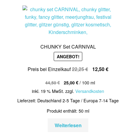
CHUNKY Set CARNIVAL
ANGEBOT!
Ursprünglicher
Aktueller
Preis bei Einzelkauf
22,25
€
12,50
€
Preis
Preis
/
100
ml
44,50
€
25,00
€
war:
ist:
inkl. 19 % MwSt.
zzgl.
Versandkosten
22,25 €
12,50 €.
Lieferzeit:
Deutschland 2-5 Tage / Europa 7-14 Tage
Produkt enthält: 50
ml
Weiterlesen