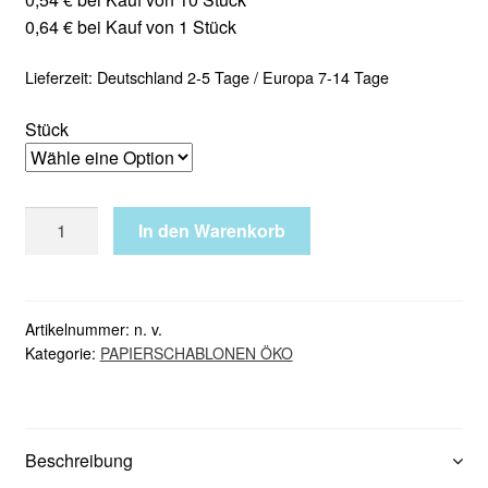
0,64 € bei Kauf von 1 Stück
Lieferzeit:
Deutschland 2-5 Tage / Europa 7-14 Tage
Stück
Papierschablone
In den Warenkorb
BIO
Glitzertattoo
EINHORN
cute
Artikelnummer:
n. v.
Kategorie:
PAPIERSCHABLONEN ÖKO
Menge
Beschreibung