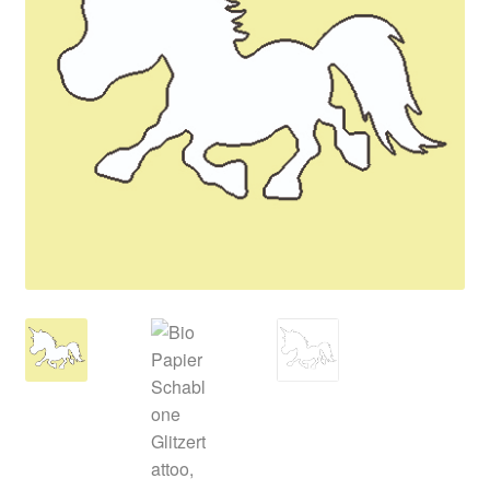
Kasse
Mein Konto
Produktinfos
Versandbedingungen
Vertrag widerrufen
Warenkorb
Widerrufsbelehrung / Muster-Widerrufsformular
Zahlungsbedingungen