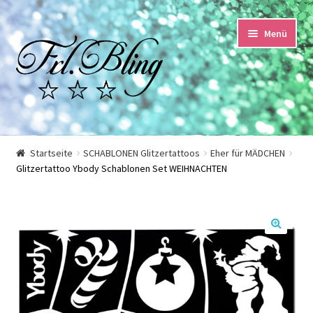
Zur
Springe
Menü
Navigation
zum
springen
Inhalt
Start
Startseite
SCHABLONEN Glitzertattoos
Eher für MÄDCHEN
Glitzertattoo Ybody Schablonen Set WEIHNACHTEN
AGB und Kundeninformationen
Datenschutzerklärung
Echtheit von Bewertungen
Impressum