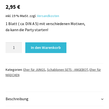
2,95
€
inkl. 19 % MwSt.
zzgl.
Versandkosten
1 Blatt ( ca. DIN A 5) mit verschiedenen Motiven,
da kann die Party starten!
Glitzertattoo
In den Warenkorb
Ybody
Schablonen
Set
WEIHNACHTEN
Kategorien:
Eher für JUNGS
,
Schablonen SETS - ANGEBOT
,
Eher für
MÄDCHEN
Menge
Beschreibung