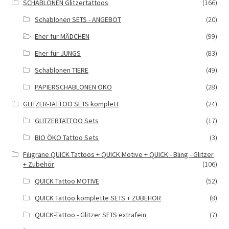
SCHABLONEN Glitzertattoos
(166)
Schablonen SETS - ANGEBOT
(20)
Eher für MÄDCHEN
(99)
Eher für JUNGS
(83)
Schablonen TIERE
(49)
PAPIERSCHABLONEN ÖKO
(28)
GLITZER-TATTOO SETS komplett
(24)
GLITZERTATTOO Sets
(17)
BIO ÖKO Tattoo Sets
(3)
Filigrane QUICK Tattoos + QUICK Motive + QUICK - Bling - Glitzer
+ Zubehör
(106)
QUICK Tattoo MOTIVE
(52)
QUICK Tattoo komplette SETS + ZUBEHÖR
(8)
QUICK-Tattoo - Glitzer SETS extrafein
(7)