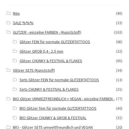
können
auf
Neu
(48)
der
SALE %%%
(33)
Produktseite
gewählt
GLITZER - einzelne FARBEN - (Kunststoff)
(163)
werden
Glitzer FEIN für normale GLITZERTATTOOS
(68)
Glitzer GROB 0,4 - 2,5 mm
(32)
Glitzer CHUNKY & FESTIVAL & FLAKES
(65)
Glitzer SETS (Kunststoff)
(34)
Sets Glitzer FEIN für normale GLITZERTATTOOS
(13)
Sets CHUNKY & FESTIVAL & FLAKES
(21)
BIO Glitzer UMWELTFREUNDLICH + VEGAN - einzelne FARBEN -
(77)
BIO Glitzer fein für normale GLITZERTATTOOS
(46)
BIO Glitzer CHUNKY & GROB & FESTIVAL
(31)
BIO - Glitzer SETS umweltfreundlich und VEGAN
(20)