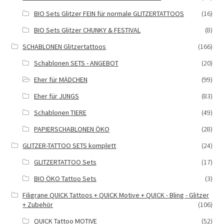
BIO Sets Glitzer FEIN für normale GLITZERTATTOOS
(16)
BIO Sets Glitzer CHUNKY & FESTIVAL
(8)
SCHABLONEN Glitzertattoos
(166)
Schablonen SETS - ANGEBOT
(20)
Eher für MÄDCHEN
(99)
Eher für JUNGS
(83)
Schablonen TIERE
(49)
PAPIERSCHABLONEN ÖKO
(28)
GLITZER-TATTOO SETS komplett
(24)
GLITZERTATTOO Sets
(17)
BIO ÖKO Tattoo Sets
(3)
Filigrane QUICK Tattoos + QUICK Motive + QUICK - Bling - Glitzer
+ Zubehör
(106)
QUICK Tattoo MOTIVE
(52)