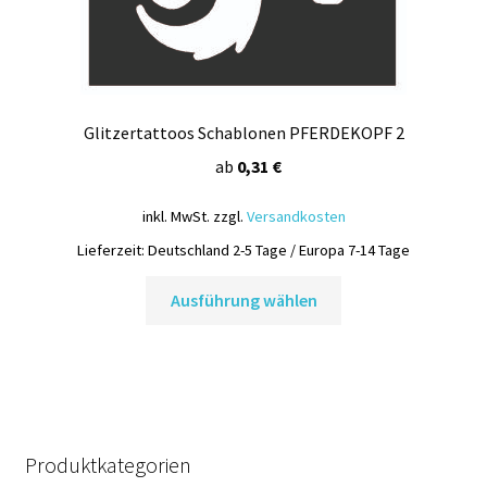
werden
Glitzertattoos Schablonen PFERDEKOPF 2
ab
0,31
€
inkl. MwSt.
zzgl.
Versandkosten
Lieferzeit:
Deutschland 2-5 Tage / Europa 7-14 Tage
Dieses
Ausführung wählen
Produkt
weist
mehrere
Varianten
auf.
Die
Produktkategorien
Optionen