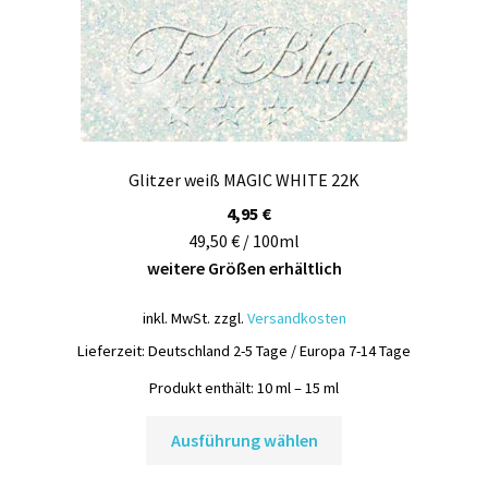
Glitzer weiß MAGIC WHITE 22K
4,95
€
49,50 € / 100ml
weitere Größen erhältlich
inkl. MwSt.
zzgl.
Versandkosten
Lieferzeit:
Deutschland 2-5 Tage / Europa 7-14 Tage
Produkt enthält: 10
ml
– 15
ml
Dieses
Ausführung wählen
Produkt
weist