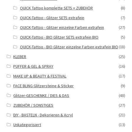
QUICK Tattoo komplette SETS + ZUBEHÖR
(8)
QUICK-Tattoo - Glitzer SETS extrafein
(7)
QUICK-Tattoo - Glitzer einzelne Farben extrafein
(27)
QUICK-Tattoo - BIO Glitzer SETS extrafein BIO
(5)
QUICK-Tattoo - BIO Glitzer einzelne Farben extrafein BIO
(18)
KLEBER
(25)
PUFFER & GEL & SPRAY
(16)
MAKE UP & BEAUTY & FESTIVAL
(17)
FACE BLING Glitzersteine & Sticker
(9)
Glitzer-GESCHENKE / DIES & DAS
(48)
ZUBEHÖR / SONSTIGES
(27)
DIY - BASTELN - Dekorieren & Acryl
(21)
Unkategorisiert
(13)