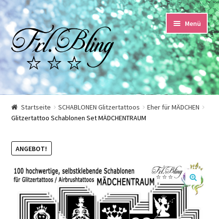
Zur
Springe
Menü
Navigation
zum
springen
Inhalt
Start
Startseite
SCHABLONEN Glitzertattoos
Eher für MÄDCHEN
Glitzertattoo Schablonen Set MÄDCHENTRAUM
AGB und Kundeninformationen
Datenschutzerklärung
ANGEBOT!
Echtheit von Bewertungen
🔍
Impressum