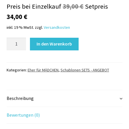
Ursprünglicher
Preis bei Einzelkauf
39,00
€
Setpreis
Aktueller
Preis
34,00
€
Preis
war:
inkl. 19 % MwSt.
zzgl.
Versandkosten
ist:
39,00 €
Glitzertattoo
In den Warenkorb
34,00 €.
Schablonen
Set
MÄDCHENTRAUM
Menge
Kategorien:
Eher für MÄDCHEN
,
Schablonen SETS - ANGEBOT
Beschreibung
Bewertungen (0)