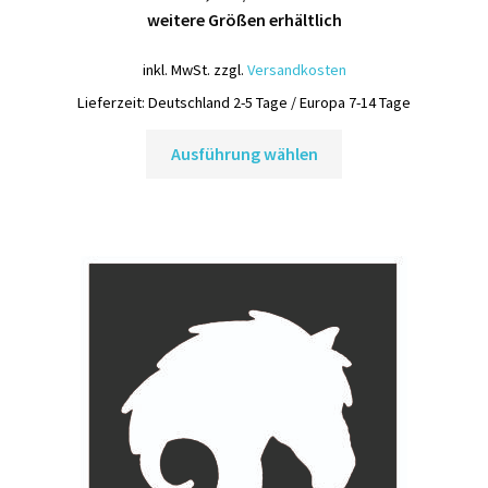
weitere Größen erhältlich
inkl. MwSt.
zzgl.
Versandkosten
Lieferzeit:
Deutschland 2-5 Tage / Europa 7-14 Tage
Dieses
Ausführung wählen
Produkt
weist
mehrere
Varianten
auf.
Die
Optionen
können
auf
der
Produktseite
gewählt