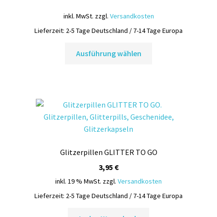
inkl. MwSt.
zzgl.
Versandkosten
Lieferzeit:
2-5 Tage Deutschland / 7-14 Tage Europa
Dieses
Ausführung wählen
Produkt
weist
mehrere
Varianten
auf.
Die
Optionen
können
Glitzerpillen GLITTER TO GO
auf
der
3,95
€
Produktseite
inkl. 19 % MwSt.
zzgl.
Versandkosten
gewählt
Lieferzeit:
2-5 Tage Deutschland / 7-14 Tage Europa
werden