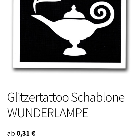
Kasse
Mein Konto
Produktinfos
Versandbedingungen
Vertrag widerrufen
Warenkorb
Glitzertattoo Schablone
Widerrufsbelehrung / Muster-Widerrufsformular
WUNDERLAMPE
Zahlungsbedingungen
ab
0,31
€