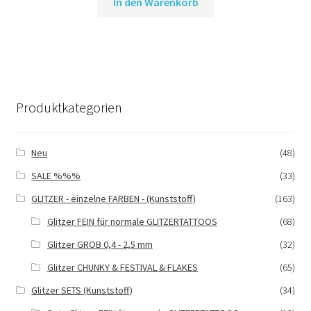
In den Warenkorb
Produktkategorien
Neu
(48)
SALE %%%
(33)
GLITZER - einzelne FARBEN - (Kunststoff)
(163)
Glitzer FEIN für normale GLITZERTATTOOS
(68)
Glitzer GROB 0,4 - 2,5 mm
(32)
Glitzer CHUNKY & FESTIVAL & FLAKES
(65)
Glitzer SETS (Kunststoff)
(34)