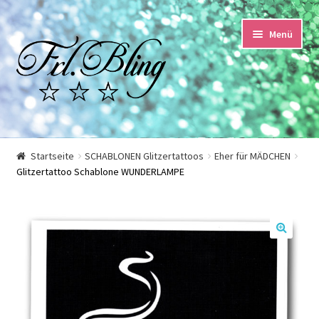
Zur
Springe
Menü
Navigation
zum
springen
Inhalt
Start
Startseite
SCHABLONEN Glitzertattoos
Eher für MÄDCHEN
Glitzertattoo Schablone WUNDERLAMPE
AGB und Kundeninformationen
Datenschutzerklärung
🔍
Echtheit von Bewertungen
Impressum