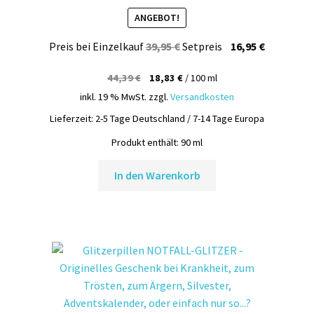
ANGEBOT!
Ursprünglicher
Aktueller
Preis bei Einzelkauf
39,95
€
Setpreis
16,95
€
Preis
Preis
44,39
€
18,83
€
/
100
ml
war:
ist:
inkl. 19 % MwSt.
zzgl.
Versandkosten
39,95 €
16,95 €.
Lieferzeit:
2-5 Tage Deutschland / 7-14 Tage Europa
Produkt enthält: 90
ml
In den Warenkorb