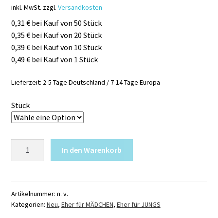
inkl. MwSt.
zzgl.
Versandkosten
0,31 € bei Kauf von 50 Stück
0,35 € bei Kauf von 20 Stück
0,39 € bei Kauf von 10 Stück
0,49 € bei Kauf von 1 Stück
Lieferzeit:
2-5 Tage Deutschland / 7-14 Tage Europa
Stück
Glitzertattoo
In den Warenkorb
Schablone
SCHLOSS
/
BURG
Artikelnummer:
n. v.
Kategorien:
Neu
,
Eher für MÄDCHEN
,
Eher für JUNGS
Menge