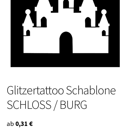
Kasse
Mein Konto
Produktinfos
Versandbedingungen
Vertrag widerrufen
Warenkorb
Glitzertattoo Schablone
Widerrufsbelehrung / Muster-Widerrufsformular
SCHLOSS / BURG
Zahlungsbedingungen
ab
0,31
€