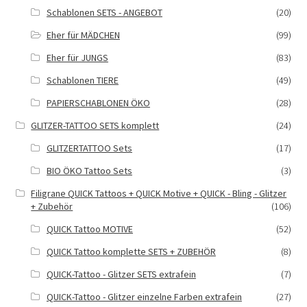
Schablonen SETS - ANGEBOT
(20)
Eher für MÄDCHEN
(99)
Eher für JUNGS
(83)
Schablonen TIERE
(49)
PAPIERSCHABLONEN ÖKO
(28)
GLITZER-TATTOO SETS komplett
(24)
GLITZERTATTOO Sets
(17)
BIO ÖKO Tattoo Sets
(3)
Filigrane QUICK Tattoos + QUICK Motive + QUICK - Bling - Glitzer
+ Zubehör
(106)
QUICK Tattoo MOTIVE
(52)
QUICK Tattoo komplette SETS + ZUBEHÖR
(8)
QUICK-Tattoo - Glitzer SETS extrafein
(7)
QUICK-Tattoo - Glitzer einzelne Farben extrafein
(27)