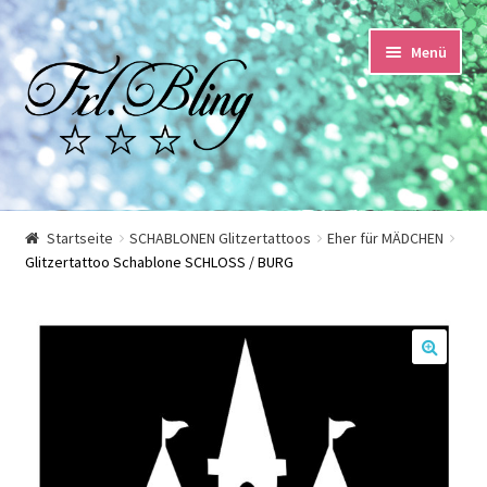
Zur
Springe
Menü
Navigation
zum
springen
Inhalt
Start
Startseite
SCHABLONEN Glitzertattoos
Eher für MÄDCHEN
Glitzertattoo Schablone SCHLOSS / BURG
AGB und Kundeninformationen
Datenschutzerklärung
🔍
Echtheit von Bewertungen
Impressum