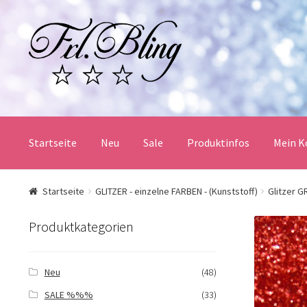
Zur
Springe
Navigation
zum
springen
Inhalt
Startseite
Neu
Sale
Produktinfos
Mein K
Start
AGB und Kundeninformationen
Datenschutz
Startseite
GLITZER - einzelne FARBEN - (Kunststoff)
Glitzer G
Mein Konto
Produktinfos
Versandbedingungen
Produktkategorien
Widerrufsbelehrung / Muster-Widerrufsformular
Zah
Neu
(48)
SALE %%%
(33)