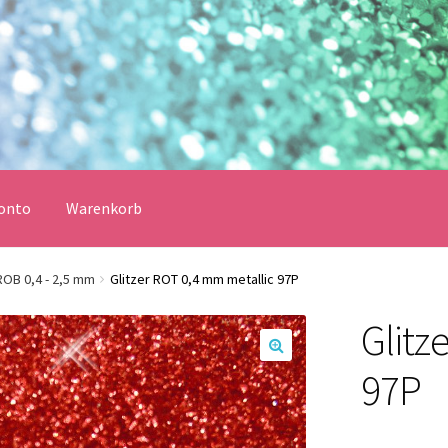
onto
Warenkorb
erklärung
Echtheit von Bewertungen
Impressum
Kasse
ROB 0,4 - 2,5 mm
Glitzer ROT 0,4 mm metallic 97P
Glitz
Vertrag widerrufen
Warenkorb
🔍
97P
lungsbedingungen