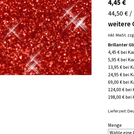
4,45
€
44,50 € /
weitere 
inkl. MwSt.
zzg
Brillanter G
4,45 € bei Ka
5,95 € bei Ka
13,95 € bei 
24,95 € bei 
69,00 € bei 
124,00 € bei
198,00 € bei
Lieferzeit:
Deu
Menge