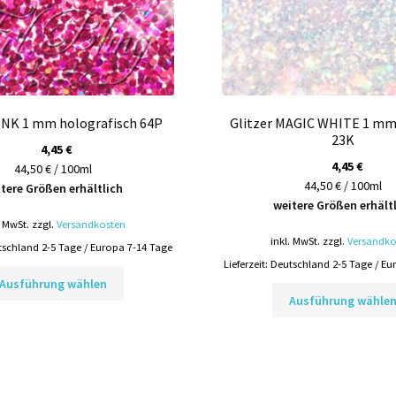
PINK 1 mm holografisch 64P
Glitzer MAGIC WHITE 1 mm 
23K
4,45
€
4,45
€
44,50 € / 100ml
44,50 € / 100ml
tere Größen erhältlich
weitere Größen erhält
. MwSt.
zzgl.
Versandkosten
inkl. MwSt.
zzgl.
Versandko
schland 2-5 Tage / Europa 7-14 Tage
Lieferzeit:
Deutschland 2-5 Tage / Eu
Dieses
Ausführung wählen
Produkt
Ausführung wähle
weist
mehrere
Varianten
auf.
Die