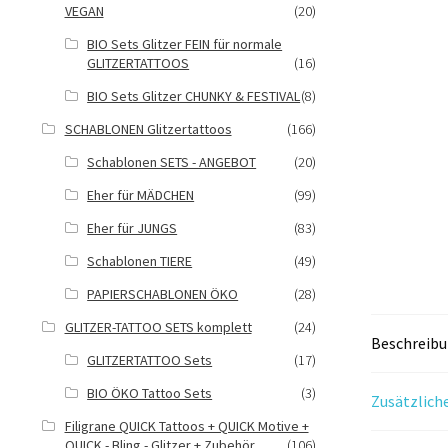
VEGAN
(20)
BIO Sets Glitzer FEIN für normale
GLITZERTATTOOS
(16)
BIO Sets Glitzer CHUNKY & FESTIVAL
(8)
SCHABLONEN Glitzertattoos
(166)
Schablonen SETS - ANGEBOT
(20)
Eher für MÄDCHEN
(99)
Eher für JUNGS
(83)
Schablonen TIERE
(49)
PAPIERSCHABLONEN ÖKO
(28)
GLITZER-TATTOO SETS komplett
(24)
Beschreib
GLITZERTATTOO Sets
(17)
BIO ÖKO Tattoo Sets
(3)
Zusätzlich
Filigrane QUICK Tattoos + QUICK Motive +
QUICK - Bling - Glitzer + Zubehör
(106)