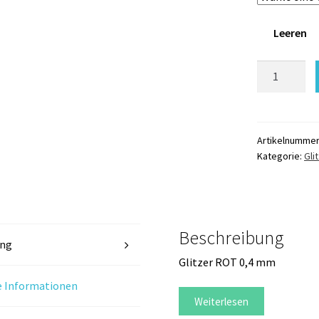
Leeren
Glitzer
ROT
0,4
mm
metallic
Artikelnumme
Kategorie:
Gli
97P
Menge
Beschreibung
ung
Glitzer ROT 0,4 mm
e Informationen
Weiterlesen