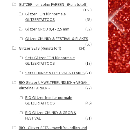
GLITZER - einzelne FARBEN - (Kunststoff)
(163)
Glitzer FEIN für normale
GLITZERTATTOOS
(68)
Glitzer GROB 0,4 - 2,5 mm
(32)
Glitzer CHUNKY & FESTIVAL & FLAKES
(65)
Glitzer SETS (Kunststoff)
(34)
Sets Glitzer FEIN für normale
GLITZERTATTOOS
(13)
Sets CHUNKY & FESTIVAL & FLAKES
(21)
BIO Glitzer UMWELTFREUNDLICH + VEGAN -
einzelne FARBEN -
(77)
BIO Glitzer fein für normale
GLITZERTATTOOS
(46)
BIO Glitzer CHUNKY & GROB &
FESTIVAL
(31)
BIO - Glitzer SETS umweltfreundlich und