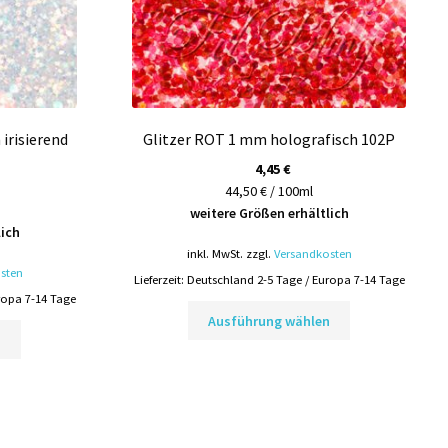
irisierend
Glitzer ROT 1 mm holografisch 102P
4,45
€
44,50 € / 100ml
weitere Größen erhältlich
lich
inkl. MwSt.
zzgl.
Versandkosten
sten
Lieferzeit:
Deutschland 2-5 Tage / Europa 7-14 Tage
ropa 7-14 Tage
Dieses
Ausführung wählen
Dieses
Produkt
n
Produkt
weist
weist
mehrere
mehrere
Varianten
Varianten
auf.
auf.
Die