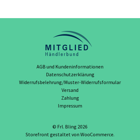
Optionen
können
auf
der
Produktseite
gewählt
werden
AGB und Kundeninformationen
Datenschutzerklärung
Widerrufsbelehrung/Muster-Widerrufsformular
Versand
Zahlung
Impressum
© Frl. Bling 2026
Storefront gestaltet von
WooCommerce
.