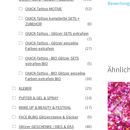
Bewertunge
QUICK Tattoo MOTIVE
(52)
QUICK Tattoo komplette SETS +
ZUBEHÖR
(8)
QUICK-Tattoo - Glitzer SETS extrafein
(7)
QUICK-Tattoo - Glitzer einzelne
Farben extrafein
(27)
QUICK-Tattoo - BIO Glitzer SETS
extrafein BIO
(5)
Ähnlic
QUICK-Tattoo - BIO Glitzer einzelne
Farben extrafein BIO
(18)
KLEBER
(25)
PUFFER & GEL & SPRAY
(16)
MAKE UP & BEAUTY & FESTIVAL
(17)
FACE BLING Glitzersteine & Sticker
(9)
Glitzer-GESCHENKE / DIES & DAS
(48)