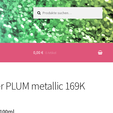
Suche
nach:
0,00 €
0 Artikel
er PLUM metallic 169K
 100ml