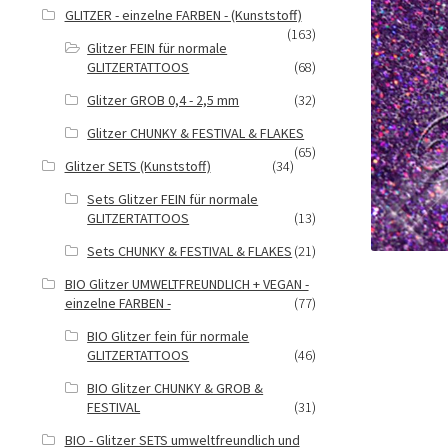
GLITZER - einzelne FARBEN - (Kunststoff)
(163)
Glitzer FEIN für normale
GLITZERTATTOOS
(68)
Glitzer GROB 0,4 - 2,5 mm
(32)
Glitzer CHUNKY & FESTIVAL & FLAKES
(65)
Glitzer SETS (Kunststoff)
(34)
Sets Glitzer FEIN für normale
GLITZERTATTOOS
(13)
Sets CHUNKY & FESTIVAL & FLAKES
(21)
BIO Glitzer UMWELTFREUNDLICH + VEGAN -
einzelne FARBEN -
(77)
BIO Glitzer fein für normale
GLITZERTATTOOS
(46)
BIO Glitzer CHUNKY & GROB &
FESTIVAL
(31)
BIO - Glitzer SETS umweltfreundlich und