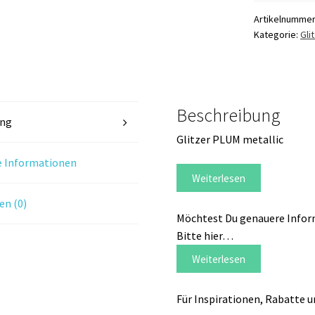
169K
Menge
Artikelnumme
Kategorie:
Gli
Beschreibung
ung
Glitzer PLUM metallic
e Informationen
Weiterlesen
n (0)
Möchtest Du genauere Inform
Bitte hier…
Weiterlesen
Für Inspirationen, Rabatte 