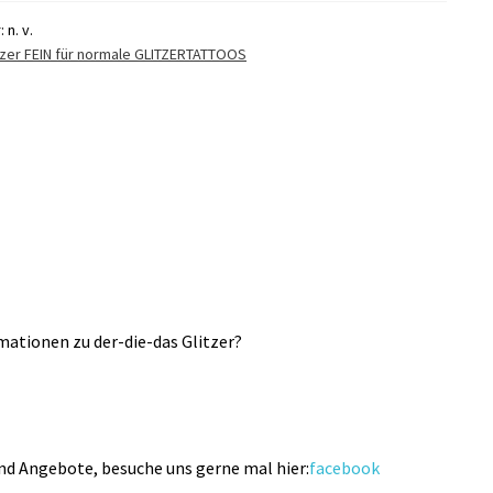
r:
n. v.
tzer FEIN für normale GLITZERTATTOOS
ationen zu der-die-das Glitzer?
und Angebote, besuche uns gerne mal hier:
facebook