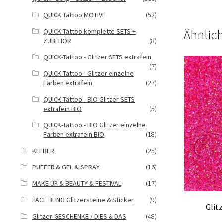
QUICK Tattoo MOTIVE
(52)
Ähnlic
QUICK Tattoo komplette SETS +
ZUBEHÖR
(8)
QUICK-Tattoo - Glitzer SETS extrafein
(7)
QUICK-Tattoo - Glitzer einzelne
Farben extrafein
(27)
QUICK-Tattoo - BIO Glitzer SETS
extrafein BIO
(5)
QUICK-Tattoo - BIO Glitzer einzelne
Farben extrafein BIO
(18)
KLEBER
(25)
PUFFER & GEL & SPRAY
(16)
MAKE UP & BEAUTY & FESTIVAL
(17)
FACE BLING Glitzersteine & Sticker
(9)
Glit
Glitzer-GESCHENKE / DIES & DAS
(48)