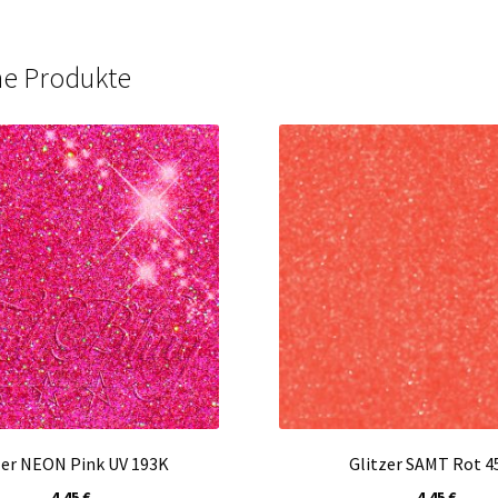
he Produkte
zer NEON Pink UV 193K
Glitzer SAMT Rot 4
4,45
€
4,45
€