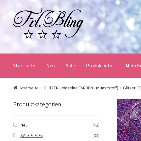
Zur
Springe
Navigation
zum
springen
Inhalt
Startseite
Neu
Sale
Produktinfos
Mein K
Start
AGB und Kundeninformationen
Datenschutz
Startseite
GLITZER - einzelne FARBEN - (Kunststoff)
Glitzer F
Mein Konto
Produktinfos
Versandbedingungen
Produktkategorien
Widerrufsbelehrung / Muster-Widerrufsformular
Zah
Neu
(48)
SALE %%%
(33)