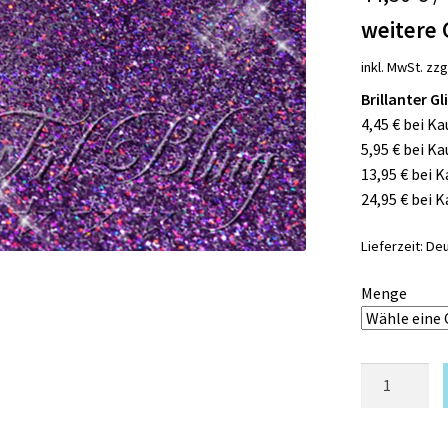
weitere 
inkl. MwSt.
zzg
Brillanter G
4,45 € bei Ka
5,95 € bei Ka
13,95 € bei 
24,95 € bei 
Lieferzeit:
Deu
Menge
Glitzer
PLUM
metallic