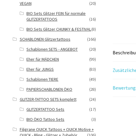
VEGAN
(20)
BIO Sets Glitzer FEIN für normale
GLITZERTATTOOS
(16)
BIO Sets Glitzer CHUNKY & FESTIVAL
(8)
SCHABLONEN Glitzertattoos
(166)
Schablonen SETS - ANGEBOT
(20)
Beschreib
Eher für MÄDCHEN
(99)
Eher für JUNGS
(83)
Zusätzlich
Schablonen TIERE
(49)
Bewertunge
PAPIERSCHABLONEN ÖKO
(28)
GLITZER-TATTOO SETS komplett
(24)
GLITZERTATTOO Sets
(17)
BIO ÖKO Tattoo Sets
(3)
Filigrane QUICK Tattoos + QUICK Motive +
QUICK - Bling - Glitzer + Zubehör
(106)