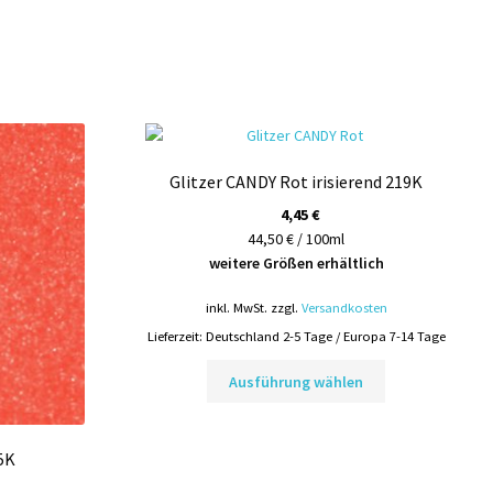
Glitzer CANDY Rot irisierend 219K
4,45
€
44,50 € / 100ml
weitere Größen erhältlich
inkl. MwSt.
zzgl.
Versandkosten
Lieferzeit:
Deutschland 2-5 Tage / Europa 7-14 Tage
Dieses
Ausführung wählen
Produkt
weist
mehrere
5K
Varianten
auf.