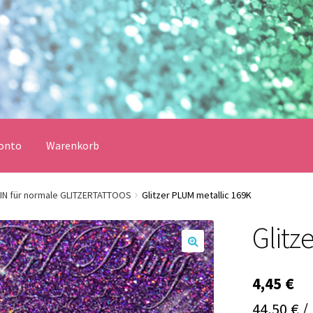
onto
Warenkorb
erklärung
Echtheit von Bewertungen
Impressum
Kasse
EIN für normale GLITZERTATTOOS
Glitzer PLUM metallic 169K
Glitz
Vertrag widerrufen
Warenkorb
🔍
lungsbedingungen
4,45
€
44,50 € /