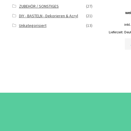
ZUBEHÖR / SONSTIGES
(27)
wei
DIY - BASTELN - Dekorieren & Acryl
(21)
inkl
Unkategorisiert
(13)
Lieferzeit:
Deut