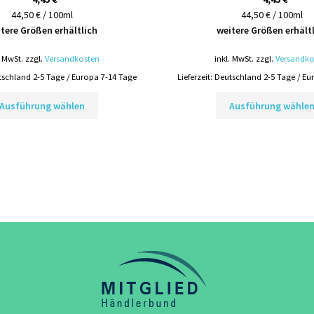
44,50 € / 100ml
44,50 € / 100ml
tere Größen erhältlich
weitere Größen erhält
. MwSt.
zzgl.
Versandkosten
inkl. MwSt.
zzgl.
Versandko
schland 2-5 Tage / Europa 7-14 Tage
Lieferzeit:
Deutschland 2-5 Tage / Eu
Dieses
Ausführung wählen
Ausführung wähle
Produkt
weist
mehrere
Varianten
auf.
Die
Optionen
können
auf
der
Produktseite
gewählt
werden