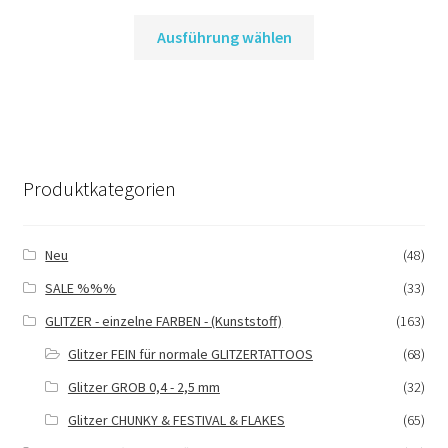
Dieses
Ausführung wählen
Produkt
weist
mehrere
Varianten
auf.
Die
Produktkategorien
Optionen
können
auf
Neu
(48)
der
SALE %%%
(33)
Produktseite
gewählt
GLITZER - einzelne FARBEN - (Kunststoff)
(163)
werden
Glitzer FEIN für normale GLITZERTATTOOS
(68)
Glitzer GROB 0,4 - 2,5 mm
(32)
Glitzer CHUNKY & FESTIVAL & FLAKES
(65)