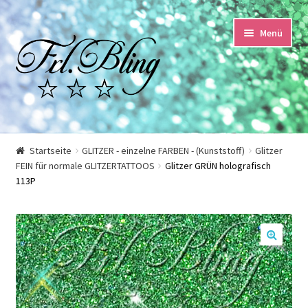
Zur
Springe
Menü
Navigation
zum
springen
Inhalt
Start
Startseite
GLITZER - einzelne FARBEN - (Kunststoff)
Glitzer
FEIN für normale GLITZERTATTOOS
Glitzer GRÜN holografisch
AGB und Kundeninformationen
113P
Datenschutzerklärung
Echtheit von Bewertungen
🔍
Impressum