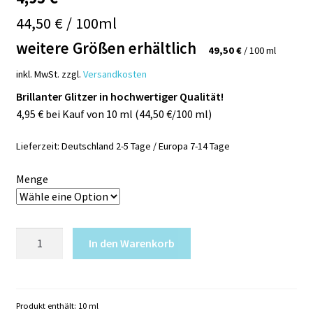
44,50 € / 100ml
weitere Größen erhältlich
49,50
€
/
100
ml
inkl. MwSt.
zzgl.
Versandkosten
Brillanter Glitzer in hochwertiger Qualität!
4,95 € bei Kauf von 10 ml (44,50 €/100 ml)
Lieferzeit:
Deutschland 2-5 Tage / Europa 7-14 Tage
Menge
Glitzer
In den Warenkorb
GRÜN
holografisch
113P
Menge
Produkt enthält: 10
ml