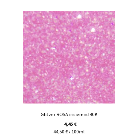
mehrere
Varianten
auf.
Die
Optionen
können
auf
der
Produktseite
gewählt
werden
Glitzer ROSA irisierend 40K
4,45
€
44,50 € / 100ml