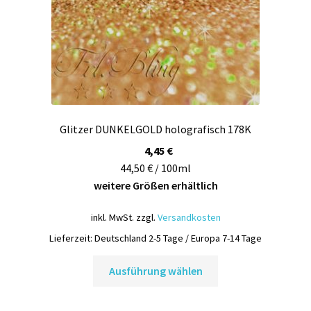
Glitzer DUNKELGOLD holografisch 178K
4,45
€
44,50 € / 100ml
weitere Größen erhältlich
inkl. MwSt.
zzgl.
Versandkosten
Lieferzeit:
Deutschland 2-5 Tage / Europa 7-14 Tage
Dieses
Ausführung wählen
Produkt
weist