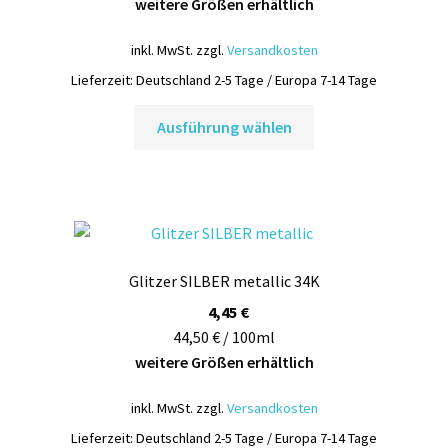
weitere Größen erhältlich
inkl. MwSt.
zzgl.
Versandkosten
Lieferzeit:
Deutschland 2-5 Tage / Europa 7-14 Tage
Dieses
Ausführung wählen
Produkt
weist
mehrere
Varianten
auf.
Die
Glitzer SILBER metallic 34K
Optionen
können
4,45
€
auf
44,50 € / 100ml
der
weitere Größen erhältlich
Produktseite
inkl. MwSt.
zzgl.
Versandkosten
gewählt
werden
Lieferzeit:
Deutschland 2-5 Tage / Europa 7-14 Tage