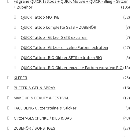
Filigrane QUICK Tattoos + QUICK Motive + QUICK - Bling - Glitzer
+ Zubehör
(106)
QUICK Tattoo MOTIVE
(52)
QUICK Tattoo komplette SETS + ZUBEHÖR
(8)
QUICK-Tattoo - Glitzer SETS extrafein
(7)
QUICK-Tattoo - Glitzer einzelne Farben extrafein
(27)
QUICK-Tattoo - BIO Glitzer SETS extrafein BIO
(5)
QUICK-Tattoo - BIO Glitzer einzelne Farben extrafein BIO
(18)
KLEBER
(25)
PUFFER & GEL & SPRAY
(16)
MAKE UP & BEAUTY & FESTIVAL
(17)
FACE BLING Glitzersteine & Sticker
(9)
Glitzer-GESCHENKE / DIES & DAS
(48)
ZUBEHÖR / SONSTIGES
(27)