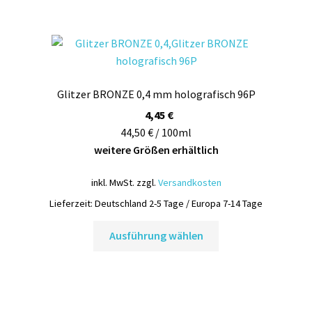
mehrere
Varianten
auf.
Die
Optionen
Glitzer BRONZE 0,4 mm holografisch 96P
können
auf
4,45
€
der
44,50 € / 100ml
Produktseite
weitere Größen erhältlich
gewählt
inkl. MwSt.
zzgl.
Versandkosten
werden
Lieferzeit:
Deutschland 2-5 Tage / Europa 7-14 Tage
Dieses
Ausführung wählen
Produkt
weist
mehrere
Varianten
auf.