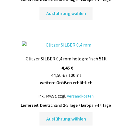
Dieses
Ausführung wählen
Produkt
weist
mehrere
Varianten
auf.
Die
Glitzer SILBER 0,4 mm holografisch 51K
Optionen
können
4,45
€
auf
44,50 € / 100ml
der
weitere Größen erhältlich
Produktseite
inkl. MwSt.
zzgl.
Versandkosten
gewählt
werden
Lieferzeit:
Deutschland 2-5 Tage / Europa 7-14 Tage
Dieses
Ausführung wählen
Produkt
weist