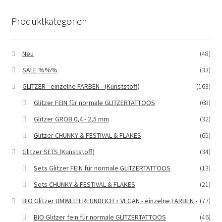
Die
Produktkategorien
Optionen
können
auf
Neu
(48)
der
SALE %%%
(33)
Produktseite
gewählt
GLITZER - einzelne FARBEN - (Kunststoff)
(163)
werden
Glitzer FEIN für normale GLITZERTATTOOS
(68)
Glitzer GROB 0,4 - 2,5 mm
(32)
Glitzer CHUNKY & FESTIVAL & FLAKES
(65)
Glitzer SETS (Kunststoff)
(34)
Sets Glitzer FEIN für normale GLITZERTATTOOS
(13)
Sets CHUNKY & FESTIVAL & FLAKES
(21)
BIO Glitzer UMWELTFREUNDLICH + VEGAN - einzelne FARBEN -
(77)
BIO Glitzer fein für normale GLITZERTATTOOS
(46)