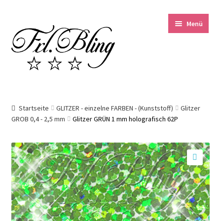
Zur
Springe
Menü
Navigation
zum
springen
Inhalt
Start
Startseite
GLITZER - einzelne FARBEN - (Kunststoff)
Glitzer
GROB 0,4 - 2,5 mm
Glitzer GRÜN 1 mm holografisch 62P
AGB und Kundeninformationen
Datenschutzerklärung
🔍
Echtheit von Bewertungen
Impressum