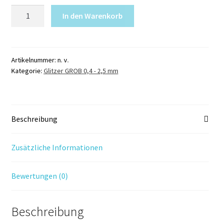
Glitzer
In den Warenkorb
GRÜN
1
mm
holografisch
Artikelnummer:
n. v.
Kategorie:
Glitzer GROB 0,4 - 2,5 mm
62P
Menge
Beschreibung
Zusätzliche Informationen
Bewertungen (0)
Beschreibung