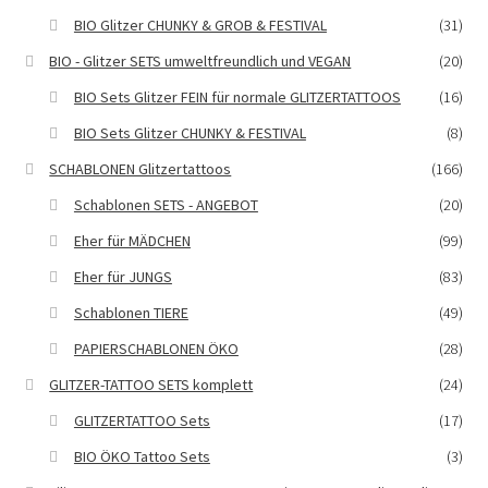
BIO Glitzer CHUNKY & GROB & FESTIVAL
(31)
BIO - Glitzer SETS umweltfreundlich und VEGAN
(20)
BIO Sets Glitzer FEIN für normale GLITZERTATTOOS
(16)
BIO Sets Glitzer CHUNKY & FESTIVAL
(8)
SCHABLONEN Glitzertattoos
(166)
Schablonen SETS - ANGEBOT
(20)
Eher für MÄDCHEN
(99)
Eher für JUNGS
(83)
Schablonen TIERE
(49)
PAPIERSCHABLONEN ÖKO
(28)
GLITZER-TATTOO SETS komplett
(24)
GLITZERTATTOO Sets
(17)
BIO ÖKO Tattoo Sets
(3)