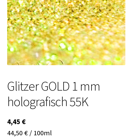
Kasse
Mein Konto
Produktinfos
Versandbedingungen
Vertrag widerrufen
Glitzer GOLD 1 mm
Warenkorb
holografisch 55K
Widerrufsbelehrung / Muster-Widerrufsformular
Zahlungsbedingungen
4,45
€
44,50 € / 100ml