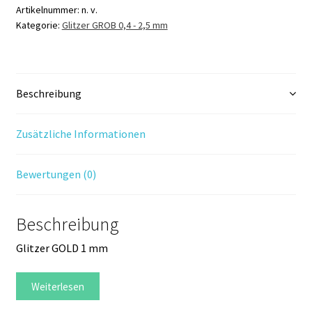
holografisch
Artikelnummer:
n. v.
Kategorie:
Glitzer GROB 0,4 - 2,5 mm
55K
Menge
Beschreibung
Zusätzliche Informationen
Bewertungen (0)
Beschreibung
Glitzer GOLD 1 mm
Weiterlesen