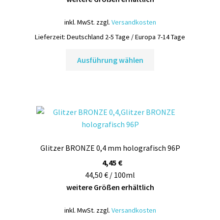
inkl. MwSt.
zzgl.
Versandkosten
Lieferzeit:
Deutschland 2-5 Tage / Europa 7-14 Tage
Dieses
Ausführung wählen
Produkt
weist
mehrere
Varianten
auf.
Die
Optionen
Glitzer BRONZE 0,4 mm holografisch 96P
können
auf
4,45
€
der
44,50 € / 100ml
Produktseite
weitere Größen erhältlich
gewählt
inkl. MwSt.
zzgl.
Versandkosten
werden