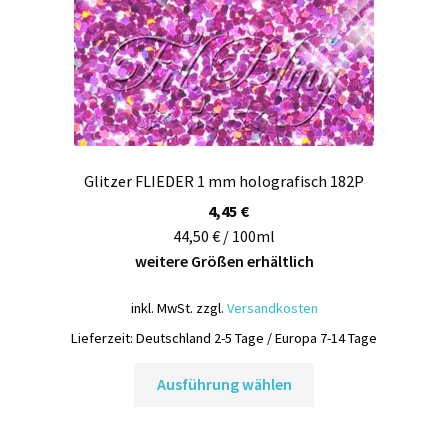
Glitzer FLIEDER 1 mm holografisch 182P
4,45
€
44,50 € / 100ml
weitere Größen erhältlich
inkl. MwSt.
zzgl.
Versandkosten
Lieferzeit:
Deutschland 2-5 Tage / Europa 7-14 Tage
Dieses
Ausführung wählen
Produkt
weist
mehrere