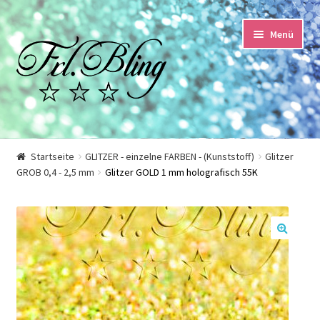
Zur
Springe
Menü
Navigation
zum
springen
Inhalt
Start
Startseite
GLITZER - einzelne FARBEN - (Kunststoff)
Glitzer
GROB 0,4 - 2,5 mm
Glitzer GOLD 1 mm holografisch 55K
AGB und Kundeninformationen
Datenschutzerklärung
🔍
Echtheit von Bewertungen
Impressum