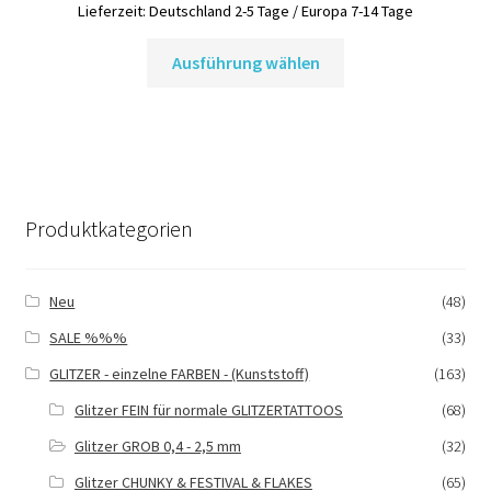
Lieferzeit:
Deutschland 2-5 Tage / Europa 7-14 Tage
Dieses
Ausführung wählen
Produkt
weist
mehrere
Varianten
auf.
Die
Produktkategorien
Optionen
können
auf
Neu
(48)
der
SALE %%%
(33)
Produktseite
gewählt
GLITZER - einzelne FARBEN - (Kunststoff)
(163)
werden
Glitzer FEIN für normale GLITZERTATTOOS
(68)
Glitzer GROB 0,4 - 2,5 mm
(32)
Glitzer CHUNKY & FESTIVAL & FLAKES
(65)