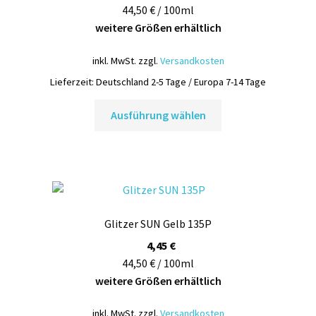
44,50 € / 100ml
weitere Größen erhältlich
inkl. MwSt.
zzgl.
Versandkosten
Lieferzeit:
Deutschland 2-5 Tage / Europa 7-14 Tage
Dieses
Ausführung wählen
Produkt
weist
mehrere
Varianten
auf.
Die
Glitzer SUN Gelb 135P
Optionen
können
4,45
€
auf
44,50 € / 100ml
der
weitere Größen erhältlich
Produktseite
inkl. MwSt.
zzgl.
Versandkosten
gewählt