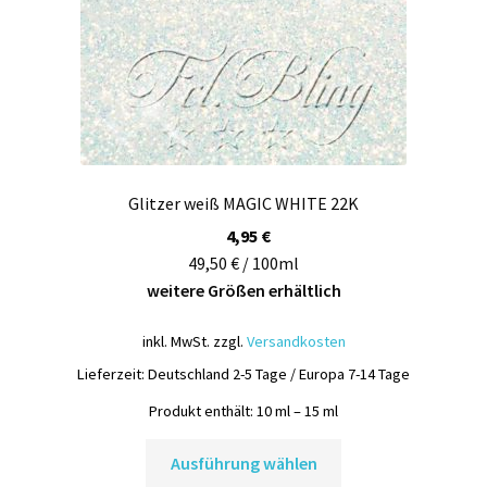
Glitzer weiß MAGIC WHITE 22K
4,95
€
49,50 € / 100ml
weitere Größen erhältlich
inkl. MwSt.
zzgl.
Versandkosten
Lieferzeit:
Deutschland 2-5 Tage / Europa 7-14 Tage
Produkt enthält: 10
ml
– 15
ml
Dieses
Ausführung wählen
Produkt