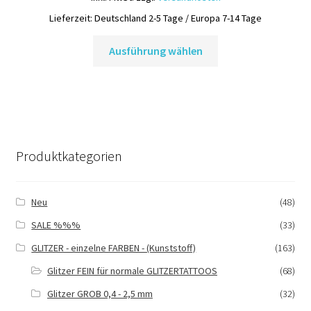
werden
Lieferzeit:
Deutschland 2-5 Tage / Europa 7-14 Tage
Dieses
Ausführung wählen
Produkt
weist
mehrere
Varianten
auf.
Die
Produktkategorien
Optionen
können
auf
Neu
(48)
der
SALE %%%
(33)
Produktseite
gewählt
GLITZER - einzelne FARBEN - (Kunststoff)
(163)
werden
Glitzer FEIN für normale GLITZERTATTOOS
(68)
Glitzer GROB 0,4 - 2,5 mm
(32)