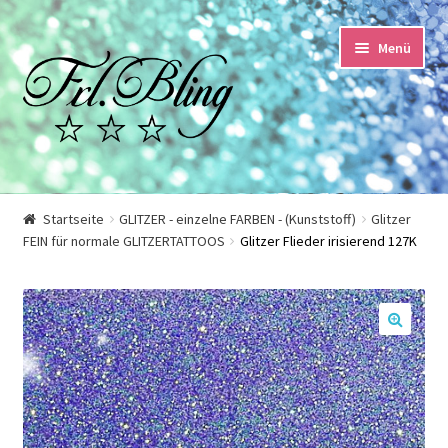
Zur
Springe
Menü
Navigation
zum
springen
Inhalt
Start
Startseite
GLITZER - einzelne FARBEN - (Kunststoff)
Glitzer
FEIN für normale GLITZERTATTOOS
Glitzer Flieder irisierend 127K
AGB und Kundeninformationen
Datenschutzerklärung
🔍
Echtheit von Bewertungen
Impressum