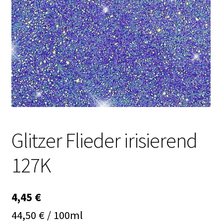
Kasse
Mein Konto
Produktinfos
Versandbedingungen
Vertrag widerrufen
Glitzer Flieder irisierend
Warenkorb
127K
Widerrufsbelehrung / Muster-Widerrufsformular
Zahlungsbedingungen
4,45
€
44,50 € / 100ml