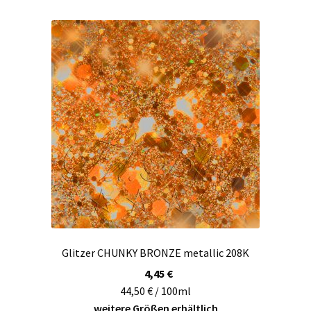
Varianten
auf.
Die
Optionen
können
auf
der
Produktseite
gewählt
werden
Glitzer CHUNKY BRONZE metallic 208K
4,45
€
44,50 € / 100ml
weitere Größen erhältlich