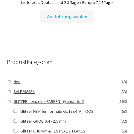
Lieferzeit:
Deutschland 2-5 Tage / Europa 7-14 Tage
Dieses
Ausführung wählen
Produkt
weist
mehrere
Varianten
auf.
Die
Produktkategorien
Optionen
können
auf
Neu
(48)
der
SALE %%%
(33)
Produktseite
gewählt
GLITZER - einzelne FARBEN - (Kunststoff)
(163)
werden
Glitzer FEIN für normale GLITZERTATTOOS
(68)
Glitzer GROB 0,4 - 2,5 mm
(32)
Glitzer CHUNKY & FESTIVAL & FLAKES
(65)