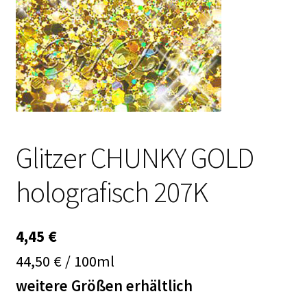
Kasse
Mein Konto
Produktinfos
Versandbedingungen
Glitzer CHUNKY GOLD
Vertrag widerrufen
holografisch 207K
Warenkorb
Widerrufsbelehrung / Muster-Widerrufsformular
4,45
€
44,50 € / 100ml
Zahlungsbedingungen
weitere Größen erhältlich