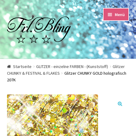
Zur
Springe
Menü
Navigation
zum
springen
Inhalt
Start
Startseite
GLITZER - einzelne FARBEN - (Kunststoff)
Glitzer
CHUNKY & FESTIVAL & FLAKES
Glitzer CHUNKY GOLD holografisch
AGB und Kundeninformationen
207K
Datenschutzerklärung
Echtheit von Bewertungen
🔍
Impressum