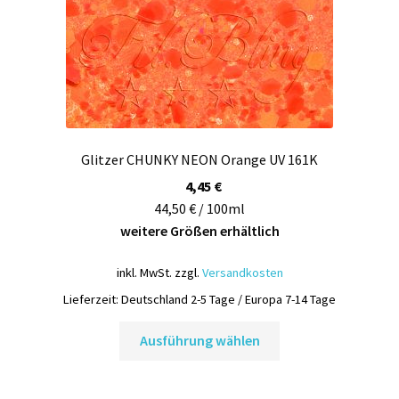
Glitzer CHUNKY NEON Orange UV 161K
4,45
€
44,50 € / 100ml
weitere Größen erhältlich
inkl. MwSt.
zzgl.
Versandkosten
Lieferzeit:
Deutschland 2-5 Tage / Europa 7-14 Tage
Dieses
Ausführung wählen
Produkt
weist
mehrere