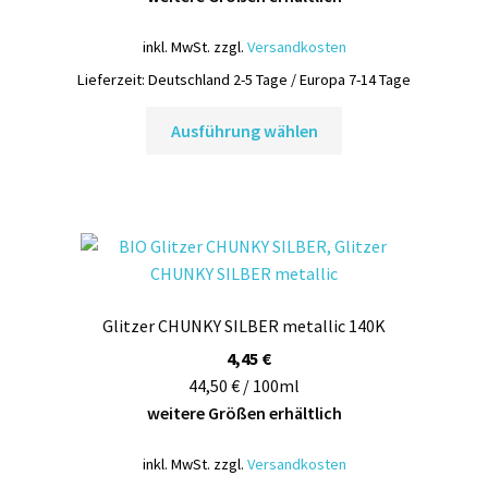
inkl. MwSt.
zzgl.
Versandkosten
Lieferzeit:
Deutschland 2-5 Tage / Europa 7-14 Tage
Dieses
Ausführung wählen
Produkt
weist
mehrere
Varianten
auf.
Die
Optionen
Glitzer CHUNKY SILBER metallic 140K
können
auf
4,45
€
der
44,50 € / 100ml
Produktseite
weitere Größen erhältlich
gewählt
inkl. MwSt.
zzgl.
Versandkosten
werden