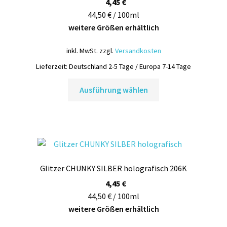
4,45
€
44,50 € / 100ml
weitere Größen erhältlich
inkl. MwSt.
zzgl.
Versandkosten
Lieferzeit:
Deutschland 2-5 Tage / Europa 7-14 Tage
Dieses
Ausführung wählen
Produkt
weist
mehrere
Varianten
auf.
Die
Glitzer CHUNKY SILBER holografisch 206K
Optionen
können
4,45
€
auf
44,50 € / 100ml
der
weitere Größen erhältlich
Produktseite