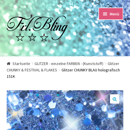
Zur
Springe
Menü
Navigation
zum
springen
Inhalt
Start
Startseite
GLITZER - einzelne FARBEN - (Kunststoff)
Glitzer
CHUNKY & FESTIVAL & FLAKES
Glitzer CHUNKY BLAU holografisch
AGB und Kundeninformationen
151K
Datenschutzerklärung
Echtheit von Bewertungen
🔍
Impressum