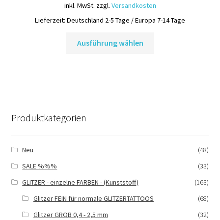
inkl. MwSt.
zzgl.
Versandkosten
gewählt
werden
Lieferzeit:
Deutschland 2-5 Tage / Europa 7-14 Tage
Dieses
Ausführung wählen
Produkt
weist
mehrere
Varianten
auf.
Die
Produktkategorien
Optionen
können
auf
Neu
(48)
der
SALE %%%
(33)
Produktseite
gewählt
GLITZER - einzelne FARBEN - (Kunststoff)
(163)
werden
Glitzer FEIN für normale GLITZERTATTOOS
(68)
Glitzer GROB 0,4 - 2,5 mm
(32)