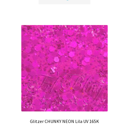
Produkt
weist
mehrere
Varianten
auf.
Die
Optionen
können
auf
der
Produktseite
gewählt
werden
Glitzer CHUNKY NEON Lila UV 165K