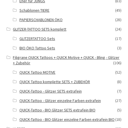
Eher für JUNGS
(83)
Schablonen TIERE
(49)
PAPIERSCHABLONEN ÖKO
(28)
GLITZER-TATTOO SETS komplett
(24)
GLITZERTATTOO Sets
(17)
BIO ÖKO Tattoo Sets
(3)
Filigrane QUICK Tattoos + QUICK Motive + QUICK - Bling - Glitzer
+ Zubehör
(106)
QUICK Tattoo MOTIVE
(52)
QUICK Tattoo komplette SETS + ZUBEHÖR
(8)
QUICK-Tattoo - Glitzer SETS extrafein
(7)
QUICK-Tattoo - Glitzer einzelne Farben extrafein
(27)
QUICK-Tattoo - BIO Glitzer SETS extrafein BIO
(5)
QUICK-Tattoo - BIO Glitzer einzelne Farben extrafein BIO
(18)