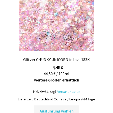
Glitzer CHUNKY UNICORN in love 183K
4,45
€
44,50 € / 100ml
weitere Größen erhältlich
inkl. MwSt.
zzgl.
Versandkosten
Lieferzeit:
Deutschland 2-5 Tage / Europa 7-14 Tage
Dieses
Ausführung wählen