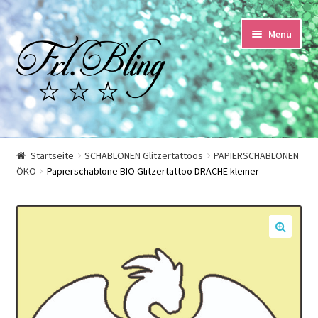
Zur
Springe
Menü
Navigation
zum
springen
Inhalt
Start
Startseite
SCHABLONEN Glitzertattoos
PAPIERSCHABLONEN
ÖKO
Papierschablone BIO Glitzertattoo DRACHE kleiner
AGB und Kundeninformationen
Datenschutzerklärung
🔍
Echtheit von Bewertungen
Impressum