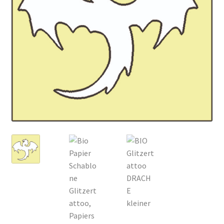
Kasse
Mein Konto
Produktinfos
Versandbedingungen
Vertrag widerrufen
Warenkorb
Widerrufsbelehrung / Muster-Widerrufsformular
Zahlungsbedingungen