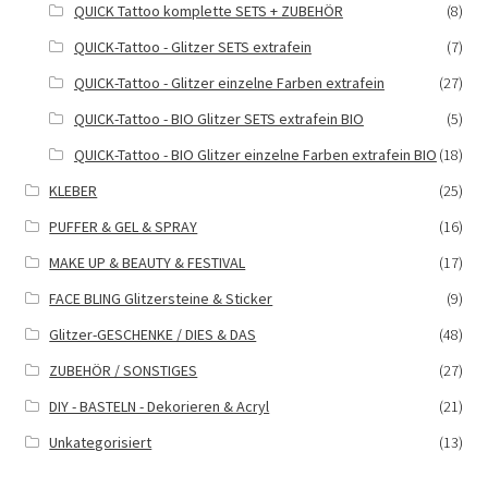
QUICK Tattoo komplette SETS + ZUBEHÖR
(8)
QUICK-Tattoo - Glitzer SETS extrafein
(7)
QUICK-Tattoo - Glitzer einzelne Farben extrafein
(27)
QUICK-Tattoo - BIO Glitzer SETS extrafein BIO
(5)
QUICK-Tattoo - BIO Glitzer einzelne Farben extrafein BIO
(18)
KLEBER
(25)
PUFFER & GEL & SPRAY
(16)
MAKE UP & BEAUTY & FESTIVAL
(17)
FACE BLING Glitzersteine & Sticker
(9)
Glitzer-GESCHENKE / DIES & DAS
(48)
ZUBEHÖR / SONSTIGES
(27)
DIY - BASTELN - Dekorieren & Acryl
(21)
Unkategorisiert
(13)