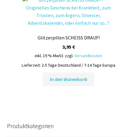
auf.
Die
Optionen
können
auf
Glitzerpillen SCHEISS DRAUF!
der
Produktseite
3,95
€
gewählt
inkl. 19 % MwSt.
zzgl.
Versandkosten
werden
Lieferzeit:
2-5 Tage Deutschland / 7-14 Tage Europa
In den Warenkorb
Produktkategorien