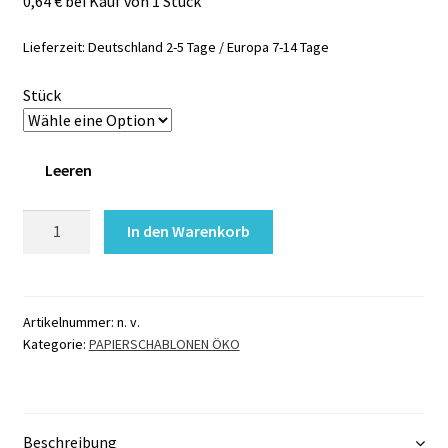
0,64 € bei Kauf von 1 Stück
Lieferzeit:
Deutschland 2-5 Tage / Europa 7-14 Tage
Stück
Leeren
Papierschablone
In den Warenkorb
BIO
Glitzertattoo
DRACHE
kleiner
Artikelnummer:
n. v.
Kategorie:
PAPIERSCHABLONEN ÖKO
Menge
Beschreibung