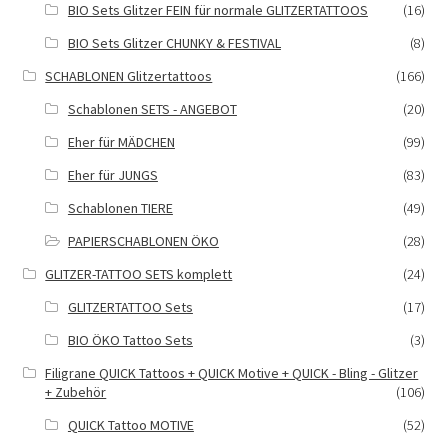
BIO Sets Glitzer FEIN für normale GLITZERTATTOOS
(16)
BIO Sets Glitzer CHUNKY & FESTIVAL
(8)
SCHABLONEN Glitzertattoos
(166)
Schablonen SETS - ANGEBOT
(20)
Eher für MÄDCHEN
(99)
Eher für JUNGS
(83)
Schablonen TIERE
(49)
PAPIERSCHABLONEN ÖKO
(28)
GLITZER-TATTOO SETS komplett
(24)
GLITZERTATTOO Sets
(17)
BIO ÖKO Tattoo Sets
(3)
Filigrane QUICK Tattoos + QUICK Motive + QUICK - Bling - Glitzer
+ Zubehör
(106)
QUICK Tattoo MOTIVE
(52)