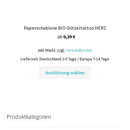
Papierschablone BIO Glitzertattoo HERZ
ab
0,39
€
inkl. MwSt.
zzgl.
Versandkosten
Lieferzeit:
Deutschland 2-5 Tage / Europa 7-14 Tage
Dieses
Ausführung wählen
Produkt
weist
mehrere
Varianten
auf.
Die
Produktkategorien
Optionen
können