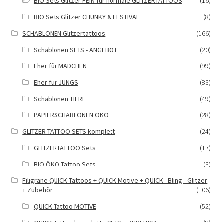
BIO Sets Glitzer FEIN für normale GLITZERTATTOOS
(16)
BIO Sets Glitzer CHUNKY & FESTIVAL
(8)
SCHABLONEN Glitzertattoos
(166)
Schablonen SETS - ANGEBOT
(20)
Eher für MÄDCHEN
(99)
Eher für JUNGS
(83)
Schablonen TIERE
(49)
PAPIERSCHABLONEN ÖKO
(28)
GLITZER-TATTOO SETS komplett
(24)
GLITZERTATTOO Sets
(17)
BIO ÖKO Tattoo Sets
(3)
Filigrane QUICK Tattoos + QUICK Motive + QUICK - Bling - Glitzer
+ Zubehör
(106)
QUICK Tattoo MOTIVE
(52)