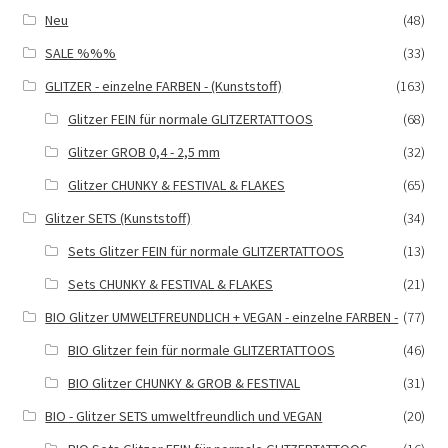
auf
Neu
(48)
der
SALE %%%
(33)
Produktseite
gewählt
GLITZER - einzelne FARBEN - (Kunststoff)
(163)
werden
Glitzer FEIN für normale GLITZERTATTOOS
(68)
Glitzer GROB 0,4 - 2,5 mm
(32)
Glitzer CHUNKY & FESTIVAL & FLAKES
(65)
Glitzer SETS (Kunststoff)
(34)
Sets Glitzer FEIN für normale GLITZERTATTOOS
(13)
Sets CHUNKY & FESTIVAL & FLAKES
(21)
BIO Glitzer UMWELTFREUNDLICH + VEGAN - einzelne FARBEN -
(77)
BIO Glitzer fein für normale GLITZERTATTOOS
(46)
BIO Glitzer CHUNKY & GROB & FESTIVAL
(31)
BIO - Glitzer SETS umweltfreundlich und VEGAN
(20)