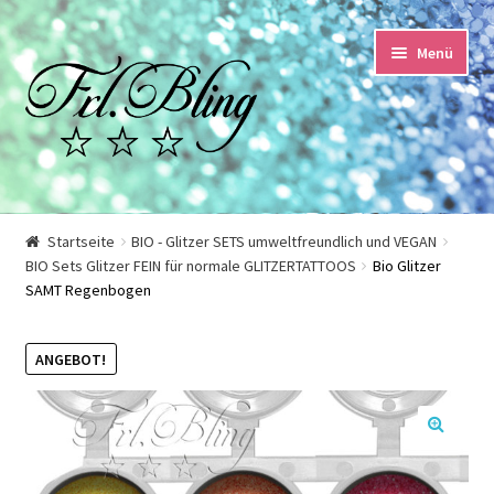
Zur
Springe
Menü
Navigation
zum
springen
Inhalt
Start
Startseite
BIO - Glitzer SETS umweltfreundlich und VEGAN
BIO Sets Glitzer FEIN für normale GLITZERTATTOOS
Bio Glitzer
AGB und Kundeninformationen
SAMT Regenbogen
Datenschutzerklärung
ANGEBOT!
Echtheit von Bewertungen
Impressum