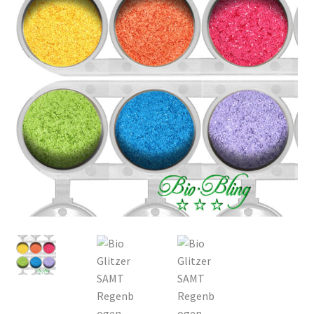
Kasse
Mein Konto
Produktinfos
Versandbedingungen
Vertrag widerrufen
Warenkorb
Widerrufsbelehrung / Muster-Widerrufsformular
Zahlungsbedingungen