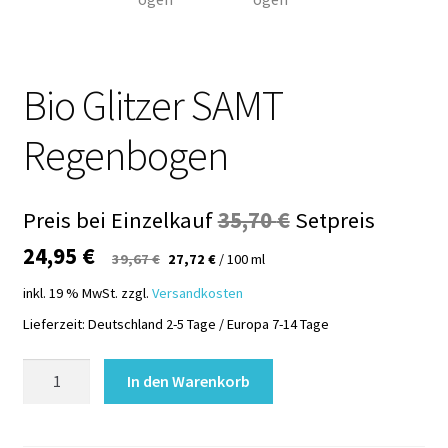
Bio Glitzer SAMT
Regenbogen
Ursprünglicher
Preis bei Einzelkauf
35,70
€
Setpreis
Aktueller
Preis
24,95
€
39,67
€
27,72
€
/
100
ml
Preis
war:
inkl. 19 % MwSt.
zzgl.
Versandkosten
ist:
35,70 €
Lieferzeit:
Deutschland 2-5 Tage / Europa 7-14 Tage
24,95 €.
Bio
In den Warenkorb
Glitzer
SAMT
Regenbogen