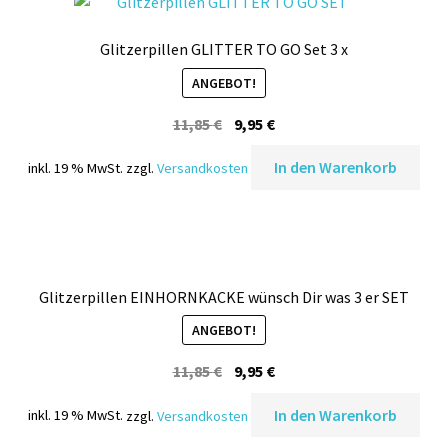
Glitzerpillen GLITTER TO GO Set 3 x
ANGEBOT!
Ursprünglicher
Aktueller
11,85
€
9,95
€
Preis
Preis
In den Warenkorb
inkl. 19 % MwSt.
zzgl.
Versandkosten
war:
ist:
11,85 €
9,95 €.
Glitzerpillen EINHORNKACKE wünsch Dir was 3 er SET
ANGEBOT!
Ursprünglicher
Aktueller
11,85
€
9,95
€
Preis
Preis
In den Warenkorb
inkl. 19 % MwSt.
zzgl.
Versandkosten
war:
ist:
11,85 €
9,95 €.