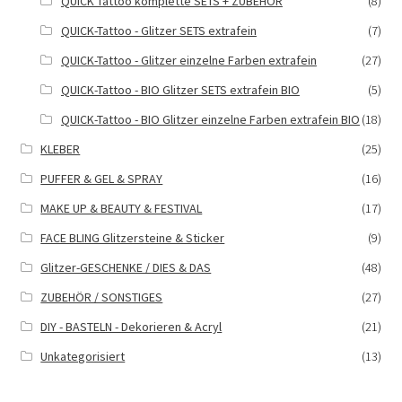
QUICK Tattoo komplette SETS + ZUBEHÖR
(8)
QUICK-Tattoo - Glitzer SETS extrafein
(7)
QUICK-Tattoo - Glitzer einzelne Farben extrafein
(27)
QUICK-Tattoo - BIO Glitzer SETS extrafein BIO
(5)
QUICK-Tattoo - BIO Glitzer einzelne Farben extrafein BIO
(18)
KLEBER
(25)
PUFFER & GEL & SPRAY
(16)
MAKE UP & BEAUTY & FESTIVAL
(17)
FACE BLING Glitzersteine & Sticker
(9)
Glitzer-GESCHENKE / DIES & DAS
(48)
ZUBEHÖR / SONSTIGES
(27)
DIY - BASTELN - Dekorieren & Acryl
(21)
Unkategorisiert
(13)