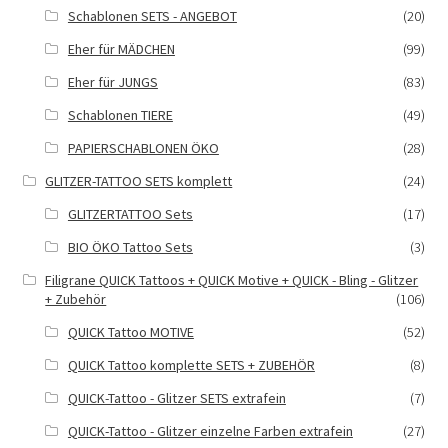
Schablonen SETS - ANGEBOT
(20)
Eher für MÄDCHEN
(99)
Eher für JUNGS
(83)
Schablonen TIERE
(49)
PAPIERSCHABLONEN ÖKO
(28)
GLITZER-TATTOO SETS komplett
(24)
GLITZERTATTOO Sets
(17)
BIO ÖKO Tattoo Sets
(3)
Filigrane QUICK Tattoos + QUICK Motive + QUICK - Bling - Glitzer
+ Zubehör
(106)
QUICK Tattoo MOTIVE
(52)
QUICK Tattoo komplette SETS + ZUBEHÖR
(8)
QUICK-Tattoo - Glitzer SETS extrafein
(7)
QUICK-Tattoo - Glitzer einzelne Farben extrafein
(27)