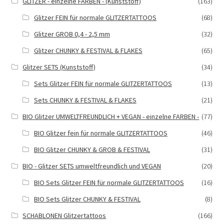
GLITZER - einzelne FARBEN - (Kunststoff)
(163)
Glitzer FEIN für normale GLITZERTATTOOS
(68)
Glitzer GROB 0,4 - 2,5 mm
(32)
Glitzer CHUNKY & FESTIVAL & FLAKES
(65)
Glitzer SETS (Kunststoff)
(34)
Sets Glitzer FEIN für normale GLITZERTATTOOS
(13)
Sets CHUNKY & FESTIVAL & FLAKES
(21)
BIO Glitzer UMWELTFREUNDLICH + VEGAN - einzelne FARBEN -
(77)
BIO Glitzer fein für normale GLITZERTATTOOS
(46)
BIO Glitzer CHUNKY & GROB & FESTIVAL
(31)
BIO - Glitzer SETS umweltfreundlich und VEGAN
(20)
BIO Sets Glitzer FEIN für normale GLITZERTATTOOS
(16)
BIO Sets Glitzer CHUNKY & FESTIVAL
(8)
SCHABLONEN Glitzertattoos
(166)