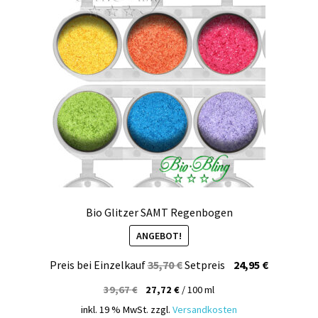
Bio Glitzer SAMT Regenbogen
ANGEBOT!
Ursprünglicher
Aktueller
Preis bei Einzelkauf
35,70
€
Setpreis
24,95
€
Preis
Preis
39,67
€
27,72
€
/
100
ml
war:
ist:
inkl. 19 % MwSt.
zzgl.
Versandkosten
35,70 €
24,95 €.