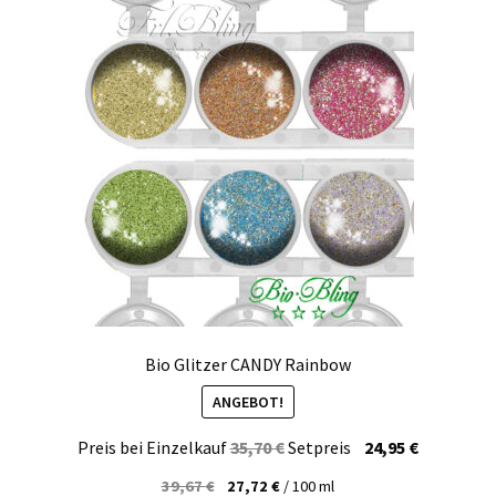
Kasse
Mein Konto
Produktinfos
Versandbedingungen
Vertrag widerrufen
Warenkorb
Widerrufsbelehrung / Muster-Widerrufsformular
Bio Glitzer CANDY Rainbow
ANGEBOT!
Zahlungsbedingungen
Ursprünglicher
Aktueller
Preis bei Einzelkauf
35,70
€
Setpreis
24,95
€
Preis
Preis
39,67
€
27,72
€
/
100
ml