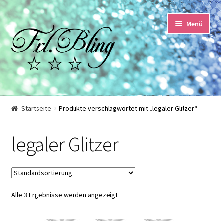
Zur
Springe
Menü
Navigation
zum
springen
Inhalt
Start
Startseite
Produkte verschlagwortet mit „legaler Glitzer“
AGB und Kundeninformationen
legaler Glitzer
Datenschutzerklärung
Echtheit von Bewertungen
Alle 3 Ergebnisse werden angezeigt
Impressum