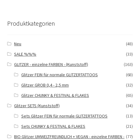
Varianten
auf.
Die
Produktkategorien
Optionen
können
auf
Neu
(48)
der
SALE %%%
(33)
Produktseite
gewählt
GLITZER - einzelne FARBEN - (Kunststoff)
(163)
werden
Glitzer FEIN für normale GLITZERTATTOOS
(68)
Glitzer GROB 0,4 - 2,5 mm
(32)
Glitzer CHUNKY & FESTIVAL & FLAKES
(65)
Glitzer SETS (Kunststoff)
(34)
Sets Glitzer FEIN für normale GLITZERTATTOOS
(13)
Sets CHUNKY & FESTIVAL & FLAKES
(21)
BIO Glitzer UMWELTFREUNDLICH + VEGAN - einzelne FARBEN -
(77)