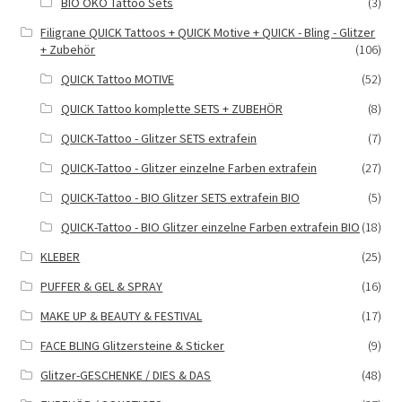
BIO ÖKO Tattoo Sets
(3)
Filigrane QUICK Tattoos + QUICK Motive + QUICK - Bling - Glitzer
+ Zubehör
(106)
QUICK Tattoo MOTIVE
(52)
QUICK Tattoo komplette SETS + ZUBEHÖR
(8)
QUICK-Tattoo - Glitzer SETS extrafein
(7)
QUICK-Tattoo - Glitzer einzelne Farben extrafein
(27)
QUICK-Tattoo - BIO Glitzer SETS extrafein BIO
(5)
QUICK-Tattoo - BIO Glitzer einzelne Farben extrafein BIO
(18)
KLEBER
(25)
PUFFER & GEL & SPRAY
(16)
MAKE UP & BEAUTY & FESTIVAL
(17)
FACE BLING Glitzersteine & Sticker
(9)
Glitzer-GESCHENKE / DIES & DAS
(48)