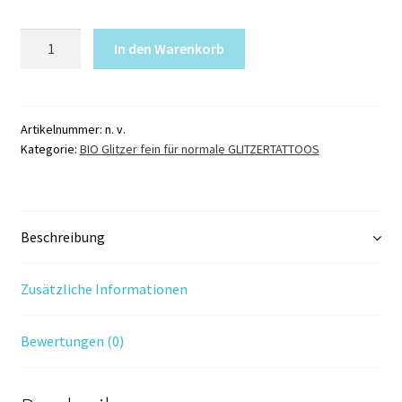
BIO
In den Warenkorb
Glitzer
GOLD
metallic
702
Artikelnummer:
n. v.
Kategorie:
BIO Glitzer fein für normale GLITZERTATTOOS
K
Menge
Beschreibung
Zusätzliche Informationen
Bewertungen (0)