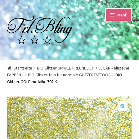
Zur
Springe
Menü
Navigation
zum
springen
Inhalt
Start
Startseite
BIO Glitzer UMWELTFREUNDLICH + VEGAN - einzelne
FARBEN -
BIO Glitzer fein für normale GLITZERTATTOOS
BIO
AGB und Kundeninformationen
Glitzer GOLD metallic 702 K
Datenschutzerklärung
Echtheit von Bewertungen
🔍
Impressum