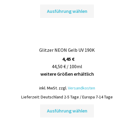
Dieses
Ausführung wählen
Produkt
weist
mehrere
Varianten
auf.
Glitzer NEON Gelb UV 190K
Die
Optionen
4,45
€
können
44,50 € / 100ml
auf
weitere Größen erhältlich
der
inkl. MwSt.
zzgl.
Versandkosten
Produktseite
gewählt
Lieferzeit:
Deutschland 2-5 Tage / Europa 7-14 Tage
werden
Dieses
Ausführung wählen
Produkt
weist
mehrere