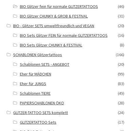
BIO Glitzer fein für normale GLITZERTATTOOS
(46)
BIO Glitzer CHUNKY & GROB & FESTIVAL
(31)
BIO - Glitzer SETS umweltfreundlich und VEGAN
(20)
BIO Sets Glitzer FEIN für normale GLITZERTATTOOS
(16)
BIO Sets Glitzer CHUNKY & FESTIVAL
(8)
SCHABLONEN Glitzertattoos
(166)
Schablonen SETS - ANGEBOT
(20)
Eher für MÄDCHEN
(99)
Eher für JUNGS
(83)
Schablonen TIERE
(49)
PAPIERSCHABLONEN ÖKO
(28)
GLITZER-TATTOO SETS komplett
(24)
GLITZERTATTOO Sets
(17)