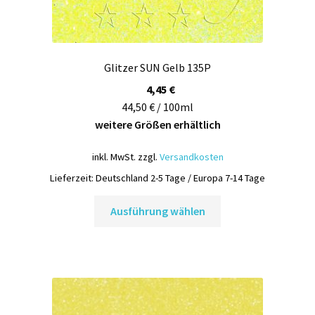
Glitzer SUN Gelb 135P
4,45
€
44,50 € / 100ml
weitere Größen erhältlich
inkl. MwSt.
zzgl.
Versandkosten
Lieferzeit:
Deutschland 2-5 Tage / Europa 7-14 Tage
Dieses
Ausführung wählen
Produkt
weist
mehrere
Varianten
auf.
Die