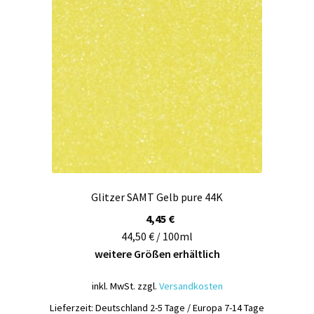
Optionen
können
auf
der
Produktseite
gewählt
werden
Glitzer SAMT Gelb pure 44K
4,45
€
44,50 € / 100ml
weitere Größen erhältlich
inkl. MwSt.
zzgl.
Versandkosten
Lieferzeit:
Deutschland 2-5 Tage / Europa 7-14 Tage