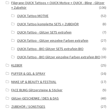
Filigrane QUICK Tattoos + QUICK Motive + QUICK - Bling - Glitzer
+ Zubehör
(106)
QUICK Tattoo MOTIVE
(52)
QUICK Tattoo komplette SETS + ZUBEHÖR
(8)
QUICK-Tattoo - Glitzer SETS extrafein
(7)
QUICK-Tattoo - Glitzer einzelne Farben extrafein
(27)
QUICK-Tattoo - BIO Glitzer SETS extrafein BIO
(5)
QUICK-Tattoo - BIO Glitzer einzelne Farben extrafein BIO
(18)
KLEBER
(25)
PUFFER & GEL & SPRAY
(16)
MAKE UP & BEAUTY & FESTIVAL
(17)
FACE BLING Glitzersteine & Sticker
(9)
Glitzer-GESCHENKE / DIES & DAS
(48)
ZUBEHÖR / SONSTIGES
(27)