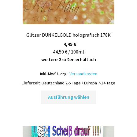
Glitzer DUNKELGOLD holografisch 178K
4,45
€
44,50 € / 100ml
weitere Größen erhältlich
inkl. MwSt.
zzgl.
Versandkosten
Lieferzeit:
Deutschland 2-5 Tage / Europa 7-14 Tage
Dieses
Ausführung wählen
Produkt
weist
mehrere
Varianten
auf.