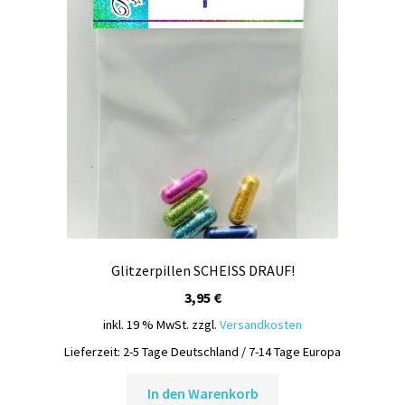
Die
Optionen
können
auf
der
Produktseite
gewählt
werden
Glitzerpillen SCHEISS DRAUF!
3,95
€
inkl. 19 % MwSt.
zzgl.
Versandkosten
Lieferzeit:
2-5 Tage Deutschland / 7-14 Tage Europa
In den Warenkorb