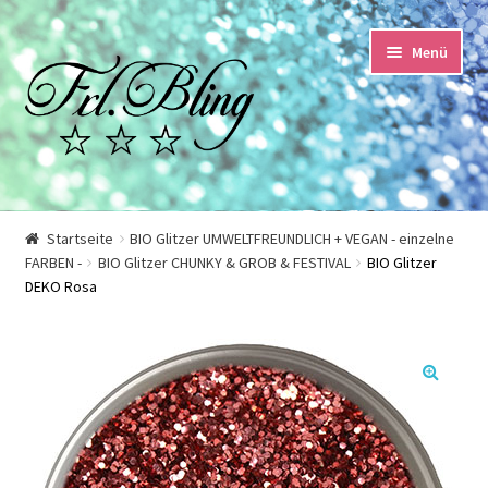
Zur
Springe
Menü
Navigation
zum
springen
Inhalt
Start
Startseite
BIO Glitzer UMWELTFREUNDLICH + VEGAN - einzelne
FARBEN -
BIO Glitzer CHUNKY & GROB & FESTIVAL
BIO Glitzer
AGB und Kundeninformationen
DEKO Rosa
Datenschutzerklärung
Echtheit von Bewertungen
🔍
Impressum