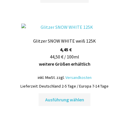
Glitzer SNOW WHITE weiß 125K
4,45
€
44,50 € / 100ml
weitere Größen erhältlich
inkl. MwSt.
zzgl.
Versandkosten
Lieferzeit:
Deutschland 2-5 Tage / Europa 7-14 Tage
Dieses
Ausführung wählen
Produkt
weist
mehrere
Varianten