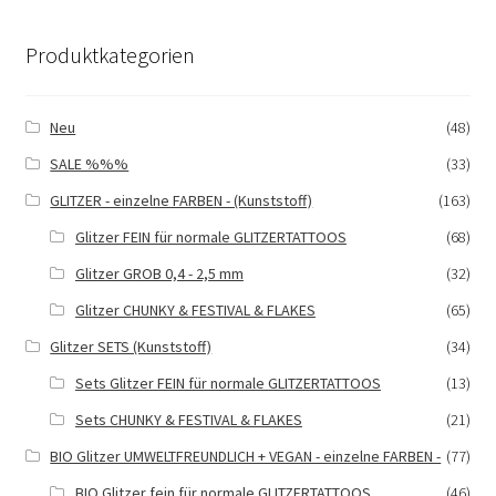
auf.
Die
Produktkategorien
Optionen
können
auf
Neu
(48)
der
SALE %%%
(33)
Produktseite
gewählt
GLITZER - einzelne FARBEN - (Kunststoff)
(163)
werden
Glitzer FEIN für normale GLITZERTATTOOS
(68)
Glitzer GROB 0,4 - 2,5 mm
(32)
Glitzer CHUNKY & FESTIVAL & FLAKES
(65)
Glitzer SETS (Kunststoff)
(34)
Sets Glitzer FEIN für normale GLITZERTATTOOS
(13)
Sets CHUNKY & FESTIVAL & FLAKES
(21)
BIO Glitzer UMWELTFREUNDLICH + VEGAN - einzelne FARBEN -
(77)
BIO Glitzer fein für normale GLITZERTATTOOS
(46)