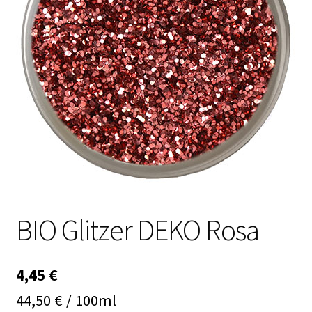
Kasse
Mein Konto
Produktinfos
Versandbedingungen
Vertrag widerrufen
Warenkorb
BIO Glitzer DEKO Rosa
Widerrufsbelehrung / Muster-Widerrufsformular
Zahlungsbedingungen
4,45
€
44,50 € / 100ml