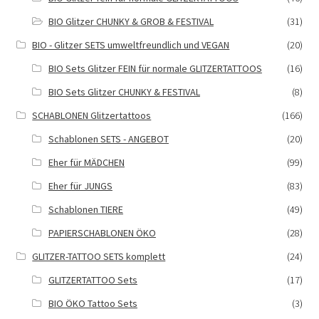
BIO Glitzer CHUNKY & GROB & FESTIVAL
(31)
BIO - Glitzer SETS umweltfreundlich und VEGAN
(20)
BIO Sets Glitzer FEIN für normale GLITZERTATTOOS
(16)
BIO Sets Glitzer CHUNKY & FESTIVAL
(8)
SCHABLONEN Glitzertattoos
(166)
Schablonen SETS - ANGEBOT
(20)
Eher für MÄDCHEN
(99)
Eher für JUNGS
(83)
Schablonen TIERE
(49)
PAPIERSCHABLONEN ÖKO
(28)
GLITZER-TATTOO SETS komplett
(24)
GLITZERTATTOO Sets
(17)
BIO ÖKO Tattoo Sets
(3)