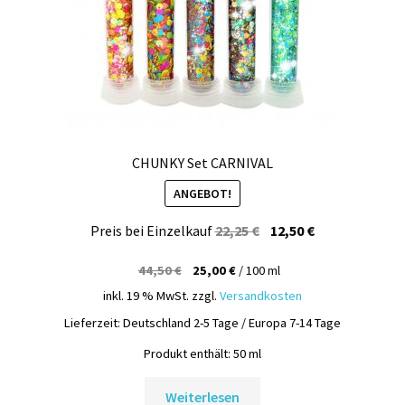
CHUNKY Set CARNIVAL
ANGEBOT!
Ursprünglicher
Aktueller
Preis bei Einzelkauf
22,25
€
12,50
€
Preis
Preis
44,50
€
25,00
€
/
100
ml
war:
ist:
inkl. 19 % MwSt.
zzgl.
Versandkosten
22,25 €
12,50 €.
Lieferzeit:
Deutschland 2-5 Tage / Europa 7-14 Tage
Produkt enthält: 50
ml
Weiterlesen