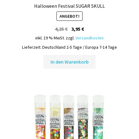
Halloween Festival SUGAR SKULL
ANGEBOT!
Ursprünglicher
Aktueller
4,25
€
3,95
€
Preis
Preis
inkl. 19 % MwSt.
zzgl.
Versandkosten
war:
ist:
Lieferzeit:
Deutschland 2-5 Tage / Europa 7-14 Tage
4,25 €
3,95 €.
In den Warenkorb