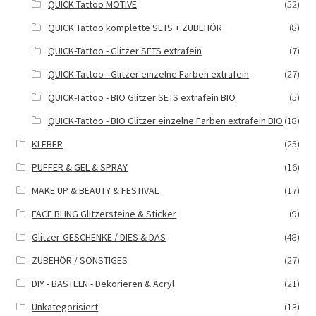
QUICK Tattoo MOTIVE
(52)
QUICK Tattoo komplette SETS + ZUBEHÖR
(8)
QUICK-Tattoo - Glitzer SETS extrafein
(7)
QUICK-Tattoo - Glitzer einzelne Farben extrafein
(27)
QUICK-Tattoo - BIO Glitzer SETS extrafein BIO
(5)
QUICK-Tattoo - BIO Glitzer einzelne Farben extrafein BIO
(18)
KLEBER
(25)
PUFFER & GEL & SPRAY
(16)
MAKE UP & BEAUTY & FESTIVAL
(17)
FACE BLING Glitzersteine & Sticker
(9)
Glitzer-GESCHENKE / DIES & DAS
(48)
ZUBEHÖR / SONSTIGES
(27)
DIY - BASTELN - Dekorieren & Acryl
(21)
Unkategorisiert
(13)