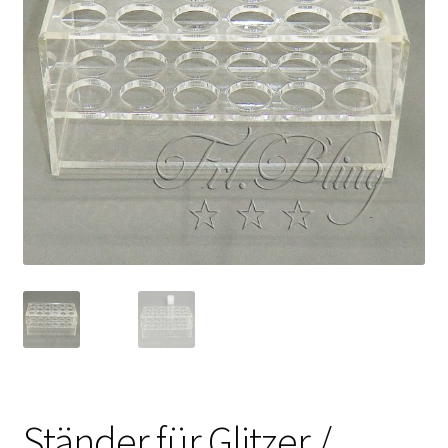
Kasse
Mein Konto
Produktinfos
Versandbedingungen
Vertrag widerrufen
Warenkorb
Widerrufsbelehrung / Muster-Widerrufsformular
Zahlungsbedingungen
Ständer für Glitzer /