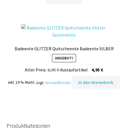
Badeente GLITZER Quitscheente Badeente SILBER
ANGEBOT!
Ursprünglicher
Aktueller
Alter Preis:
6,95
€
Auslaufartikel
4,95
€
Preis
Preis
In den Warenkorb
inkl. 19 % MwSt.
zzgl.
Versandkosten
war:
ist:
6,95 €
4,95 €.
Produktkategorien