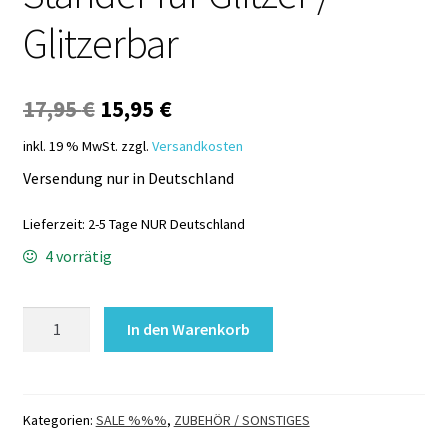
Glitzerbar
Ursprünglicher
Aktueller
17,95
€
15,95
€
Preis
Preis
inkl. 19 % MwSt.
zzgl.
Versandkosten
war:
ist:
Versendung nur in Deutschland
17,95 €
15,95 €.
Lieferzeit:
2-5 Tage NUR Deutschland
4 vorrätig
Ständer
In den Warenkorb
für
Glitzer
/
Glitzerbar
Kategorien:
SALE %%%
,
ZUBEHÖR / SONSTIGES
Menge