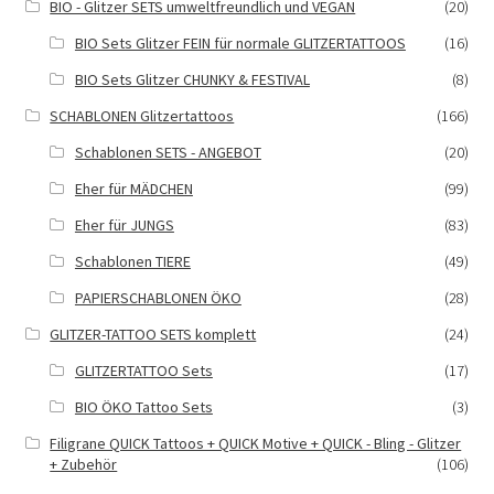
BIO - Glitzer SETS umweltfreundlich und VEGAN
(20)
BIO Sets Glitzer FEIN für normale GLITZERTATTOOS
(16)
BIO Sets Glitzer CHUNKY & FESTIVAL
(8)
SCHABLONEN Glitzertattoos
(166)
Schablonen SETS - ANGEBOT
(20)
Eher für MÄDCHEN
(99)
Eher für JUNGS
(83)
Schablonen TIERE
(49)
PAPIERSCHABLONEN ÖKO
(28)
GLITZER-TATTOO SETS komplett
(24)
GLITZERTATTOO Sets
(17)
BIO ÖKO Tattoo Sets
(3)
Filigrane QUICK Tattoos + QUICK Motive + QUICK - Bling - Glitzer
+ Zubehör
(106)