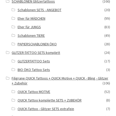
SCHABLONEN Glitzertattoos
(166)
Schablonen SETS - ANGEBOT
(20)
Eher für MÄDCHEN
(99)
Eher für JUNGS
(83)
Schablonen TIERE
(49)
PAPIERSCHABLONEN ÖKO
(28)
GLITZER-TATTOO SETS komplett
(24)
GLITZERTATTOO Sets
(17)
BIO ÖKO Tattoo Sets
(3)
Filigrane QUICK Tattoos + QUICK Motive + QUICK - Bling - Glitzer
+ Zubehör
(106)
QUICK Tattoo MOTIVE
(52)
QUICK Tattoo komplette SETS + ZUBEHÖR
(8)
QUICK-Tattoo - Glitzer SETS extrafein
(7)