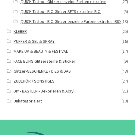
QUICK-Tattoo - Glitzer einzelne Farben extrafein
(27)
QUICK-Tattoo - BIO Glitzer SETS extrafein BIO
(5)
QUICK-Tattoo - BIO Glitzer einzelne Farben extrafein BIO
(18)
KLEBER
(25)
PUFFER & GEL & SPRAY
(16)
MAKE UP & BEAUTY & FESTIVAL
(17)
FACE BLING Glitzersteine & Sticker
(9)
Glitzer-GESCHENKE / DIES & DAS
(48)
ZUBEHÖR / SONSTIGES
(27)
DIY - BASTELN - Dekorieren & Acryl
(21)
Unkategorisiert
(13)