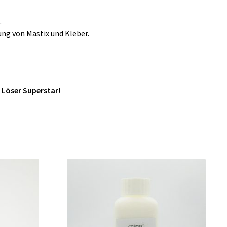
.
ung von Mastix und Kleber.
 Löser Superstar!