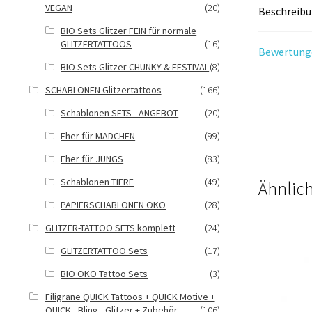
VEGAN
(20)
Beschreib
BIO Sets Glitzer FEIN für normale
GLITZERTATTOOS
(16)
Bewertunge
BIO Sets Glitzer CHUNKY & FESTIVAL
(8)
SCHABLONEN Glitzertattoos
(166)
Schablonen SETS - ANGEBOT
(20)
Eher für MÄDCHEN
(99)
Eher für JUNGS
(83)
Schablonen TIERE
(49)
Ähnlic
PAPIERSCHABLONEN ÖKO
(28)
GLITZER-TATTOO SETS komplett
(24)
GLITZERTATTOO Sets
(17)
BIO ÖKO Tattoo Sets
(3)
Filigrane QUICK Tattoos + QUICK Motive +
QUICK - Bling - Glitzer + Zubehör
(106)