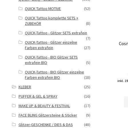
QUICK Tattoo MOTIVE
(52)
QUICK Tattoo komplette SETS +
ZUBEHÖR
(8)
QUICK-Tattoo - Glitzer SETS extrafein
(7)
QUICK-Tattoo - Glitzer einzelne
Cosm
Farben extrafein
(27)
QUICK-Tattoo - BIO Glitzer SETS
extrafein BIO
(5)
QUICK-Tattoo - BIO Glitzer einzelne
Farben extrafein BIO
(18)
inkl. 1
KLEBER
(25)
PUFFER & GEL & SPRAY
(16)
MAKE UP & BEAUTY & FESTIVAL
(17)
FACE BLING Glitzersteine & Sticker
(9)
Glitzer-GESCHENKE / DIES & DAS
(48)