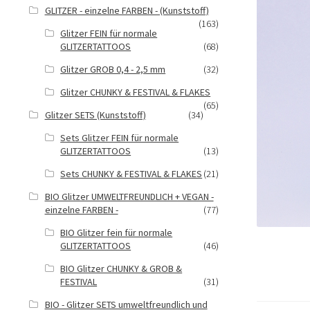
GLITZER - einzelne FARBEN - (Kunststoff)
(163)
Glitzer FEIN für normale
GLITZERTATTOOS
(68)
Glitzer GROB 0,4 - 2,5 mm
(32)
Glitzer CHUNKY & FESTIVAL & FLAKES
(65)
Glitzer SETS (Kunststoff)
(34)
Sets Glitzer FEIN für normale
GLITZERTATTOOS
(13)
Sets CHUNKY & FESTIVAL & FLAKES
(21)
BIO Glitzer UMWELTFREUNDLICH + VEGAN -
einzelne FARBEN -
(77)
BIO Glitzer fein für normale
GLITZERTATTOOS
(46)
BIO Glitzer CHUNKY & GROB &
FESTIVAL
(31)
BIO - Glitzer SETS umweltfreundlich und