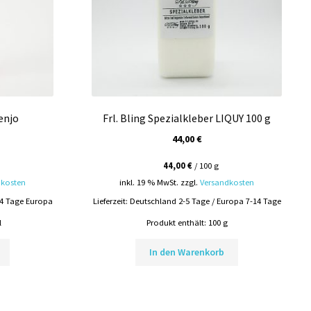
enjo
Frl. Bling Spezialkleber LIQUY 100 g
44,00
€
44,00
€
/
100
g
dkosten
inkl. 19 % MwSt.
zzgl.
Versandkosten
14 Tage Europa
Lieferzeit:
Deutschland 2-5 Tage / Europa 7-14 Tage
l
Produkt enthält: 100
g
In den Warenkorb