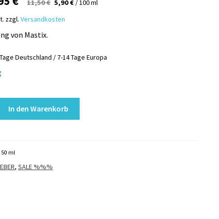
sprünglicher
Aktueller
,95
€
11,50
€
5,90
€
/
100
ml
eis
Preis
t.
zzgl.
Versandkosten
r:
ist:
ng von Mastix.
75 €
2,95 €.
 Tage Deutschland / 7-14 Tage Europa
g
In den Warenkorb
: 50
ml
LEBER
,
SALE %%%