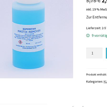
Ur
5,75
€
2
Pr
inkl. 19 % MwS
wa
Zur Entfernu
5,
Lieferzeit:
2-5
9 vorräti
Mastix
Löser
Superstar
Menge
Produkt enthält
Kategorien:
K