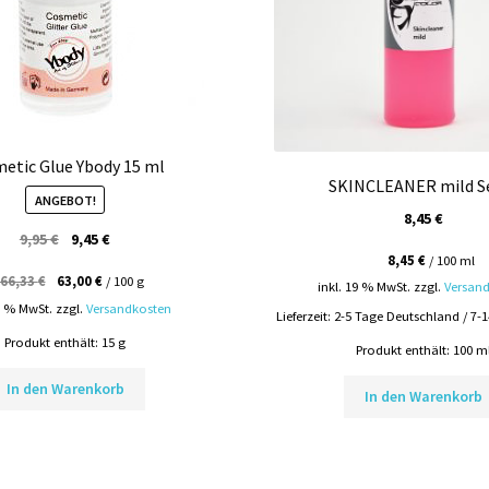
etic Glue Ybody 15 ml
SKINCLEANER mild S
ANGEBOT!
8,45
€
Ursprünglicher
Aktueller
9,95
€
9,45
€
8,45
€
/
100
ml
Preis
Preis
66,33
€
63,00
€
/
100
g
war:
ist:
inkl. 19 % MwSt.
zzgl.
Versan
9 % MwSt.
zzgl.
Versandkosten
9,95 €
9,45 €.
Lieferzeit:
2-5 Tage Deutschland / 7-
Produkt enthält: 15
g
Produkt enthält: 100
m
In den Warenkorb
In den Warenkorb