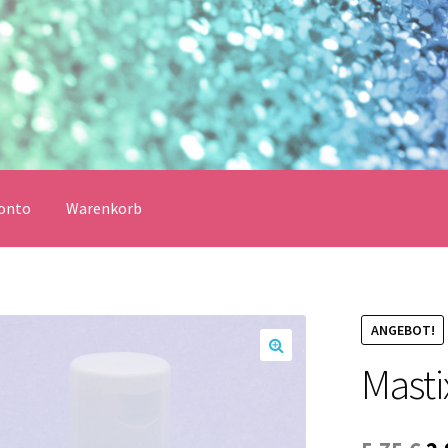
onto
Warenkorb
erklärung
Echtheit von Bewertungen
Impressum
Kasse
Vertrag widerrufen
Warenkorb
ANGEBOT!
Masti
🔍
lungsbedingungen