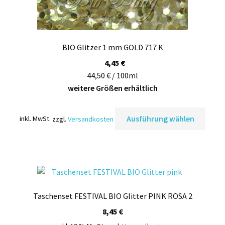
BIO Glitzer 1 mm GOLD 717 K
4,45
€
44,50 € / 100ml
weitere Größen erhältlich
Diese
Ausführung wählen
inkl. MwSt.
zzgl.
Versandkosten
Prod
weist
mehr
Varia
auf.
Die
Taschenset FESTIVAL BIO Glitter PINK ROSA 2
Opti
könn
8,45
€
auf