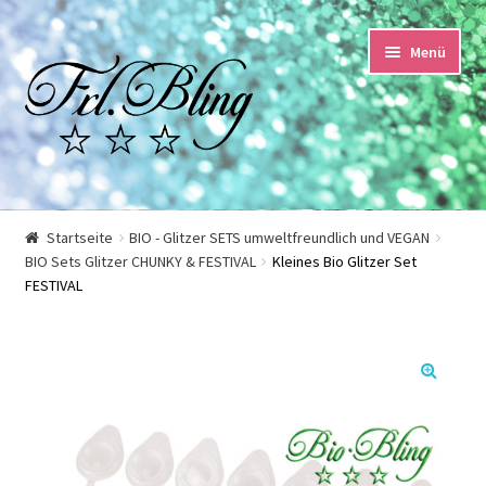
Zur
Springe
Menü
Navigation
zum
springen
Inhalt
Start
Startseite
BIO - Glitzer SETS umweltfreundlich und VEGAN
BIO Sets Glitzer CHUNKY & FESTIVAL
Kleines Bio Glitzer Set
AGB und Kundeninformationen
FESTIVAL
Datenschutzerklärung
Echtheit von Bewertungen
Impressum