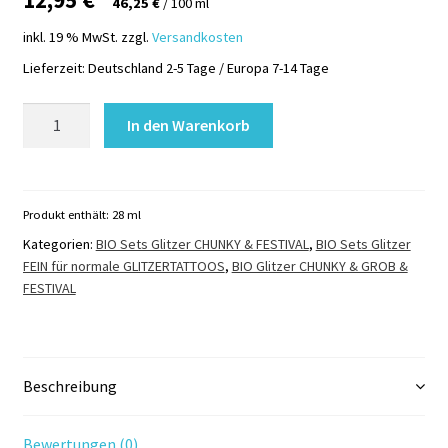
46,25
€
/
100
ml
inkl. 19 % MwSt.
zzgl.
Versandkosten
Lieferzeit:
Deutschland 2-5 Tage / Europa 7-14 Tage
Kleines
In den Warenkorb
Bio
Glitzer
Set
FESTIVAL
Produkt enthält: 28
ml
Menge
Kategorien:
BIO Sets Glitzer CHUNKY & FESTIVAL
,
BIO Sets Glitzer
FEIN für normale GLITZERTATTOOS
,
BIO Glitzer CHUNKY & GROB &
FESTIVAL
Beschreibung
Bewertungen (0)