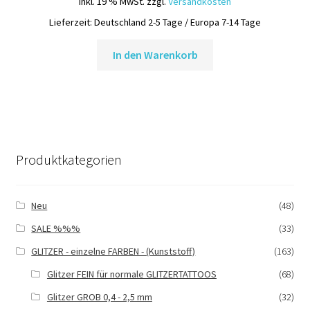
inkl. 19 % MwSt.
zzgl.
Versandkosten
der
Lieferzeit:
Deutschland 2-5 Tage / Europa 7-14 Tage
Produ
gewä
In den Warenkorb
werd
Produktkategorien
Neu
(48)
SALE %%%
(33)
GLITZER - einzelne FARBEN - (Kunststoff)
(163)
Glitzer FEIN für normale GLITZERTATTOOS
(68)
Glitzer GROB 0,4 - 2,5 mm
(32)