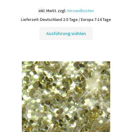
inkl. MwSt.
zzgl.
Versandkosten
Lieferzeit:
Deutschland 2-5 Tage / Europa 7-14 Tage
Dieses
Ausführung wählen
Produkt
weist
mehrere
Varianten
auf.
Die
Optionen
können
auf
der
Produktseite
gewählt
werden