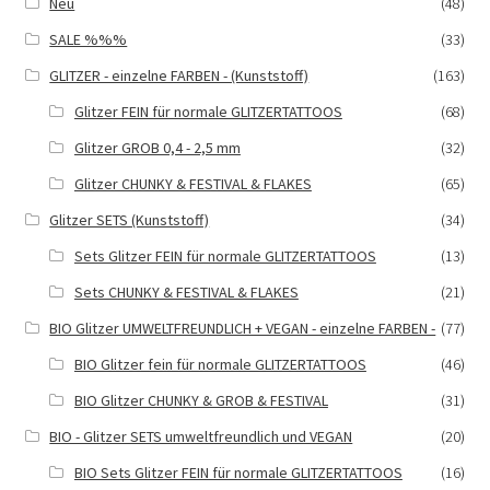
Neu
(48)
der
SALE %%%
(33)
Produktseite
gewählt
GLITZER - einzelne FARBEN - (Kunststoff)
(163)
werden
Glitzer FEIN für normale GLITZERTATTOOS
(68)
Glitzer GROB 0,4 - 2,5 mm
(32)
Glitzer CHUNKY & FESTIVAL & FLAKES
(65)
Glitzer SETS (Kunststoff)
(34)
Sets Glitzer FEIN für normale GLITZERTATTOOS
(13)
Sets CHUNKY & FESTIVAL & FLAKES
(21)
BIO Glitzer UMWELTFREUNDLICH + VEGAN - einzelne FARBEN -
(77)
BIO Glitzer fein für normale GLITZERTATTOOS
(46)
BIO Glitzer CHUNKY & GROB & FESTIVAL
(31)
BIO - Glitzer SETS umweltfreundlich und VEGAN
(20)
BIO Sets Glitzer FEIN für normale GLITZERTATTOOS
(16)