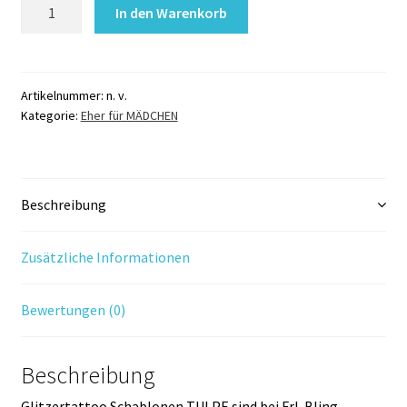
Glitzertattoo
In den Warenkorb
Schablonen
TULPE
Menge
Artikelnummer:
n. v.
Kategorie:
Eher für MÄDCHEN
Beschreibung
Zusätzliche Informationen
Bewertungen (0)
Beschreibung
Glitzertattoo Schablonen TULPE sind bei Frl. Bling