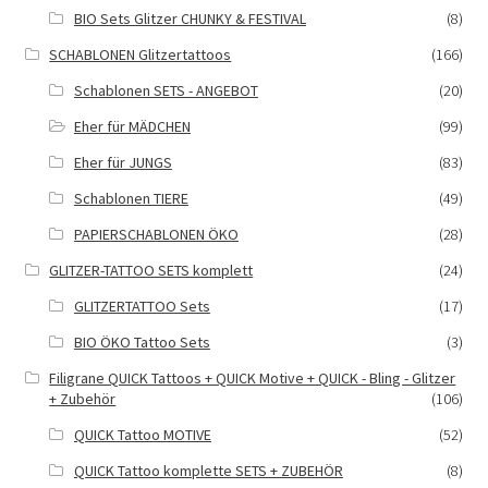
BIO Sets Glitzer CHUNKY & FESTIVAL
(8)
SCHABLONEN Glitzertattoos
(166)
Schablonen SETS - ANGEBOT
(20)
Eher für MÄDCHEN
(99)
Eher für JUNGS
(83)
Schablonen TIERE
(49)
PAPIERSCHABLONEN ÖKO
(28)
GLITZER-TATTOO SETS komplett
(24)
GLITZERTATTOO Sets
(17)
BIO ÖKO Tattoo Sets
(3)
Filigrane QUICK Tattoos + QUICK Motive + QUICK - Bling - Glitzer
+ Zubehör
(106)
QUICK Tattoo MOTIVE
(52)
QUICK Tattoo komplette SETS + ZUBEHÖR
(8)