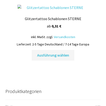
Varianten
auf.
Die
Glitzertattoo Schablonen STERNE
Optionen
können
ab
0,31
€
auf
inkl. MwSt.
zzgl.
Versandkosten
der
Produktseite
Lieferzeit:
2-5 Tage Deutschland / 7-14 Tage Europa
gewählt
Dieses
Ausführung wählen
werden
Produkt
weist
mehrere
Varianten
auf.
Die
Produktkategorien
Optionen
können
auf