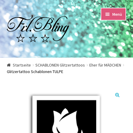
Zur
Springe
Menü
Navigation
zum
springen
Inhalt
Start
Startseite
SCHABLONEN Glitzertattoos
Eher für MÄDCHEN
Glitzertattoo Schablonen TULPE
AGB und Kundeninformationen
Datenschutzerklärung
🔍
Echtheit von Bewertungen
Impressum