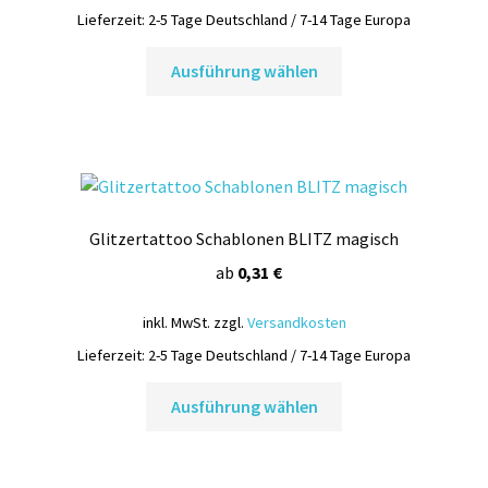
Lieferzeit:
2-5 Tage Deutschland / 7-14 Tage Europa
Dieses
Ausführung wählen
Produkt
weist
mehrere
Varianten
auf.
Die
Glitzertattoo Schablonen BLITZ magisch
Optionen
können
ab
0,31
€
auf
inkl. MwSt.
zzgl.
Versandkosten
der
Produktseite
Lieferzeit:
2-5 Tage Deutschland / 7-14 Tage Europa
gewählt
Dieses
Ausführung wählen
werden
Produkt
weist
mehrere