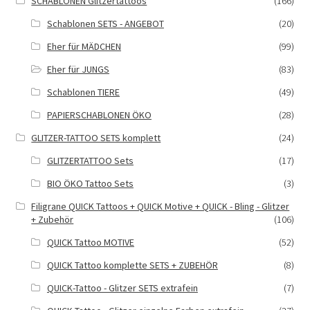
SCHABLONEN Glitzertattoos
(166)
Schablonen SETS - ANGEBOT
(20)
Eher für MÄDCHEN
(99)
Eher für JUNGS
(83)
Schablonen TIERE
(49)
PAPIERSCHABLONEN ÖKO
(28)
GLITZER-TATTOO SETS komplett
(24)
GLITZERTATTOO Sets
(17)
BIO ÖKO Tattoo Sets
(3)
Filigrane QUICK Tattoos + QUICK Motive + QUICK - Bling - Glitzer
+ Zubehör
(106)
QUICK Tattoo MOTIVE
(52)
QUICK Tattoo komplette SETS + ZUBEHÖR
(8)
QUICK-Tattoo - Glitzer SETS extrafein
(7)