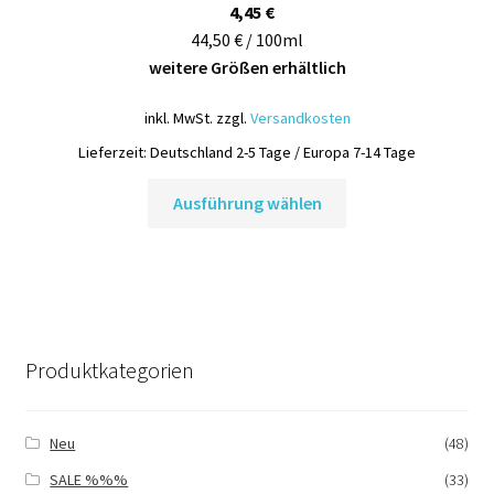
4,45
€
44,50 € / 100ml
weitere Größen erhältlich
inkl. MwSt.
zzgl.
Versandkosten
Lieferzeit:
Deutschland 2-5 Tage / Europa 7-14 Tage
Dieses
Ausführung wählen
Produkt
weist
mehrere
Varianten
auf.
Die
Produktkategorien
Optionen
können
auf
Neu
(48)
der
SALE %%%
(33)
Produktseite