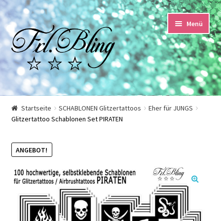
Zur
Springe
Menü
Navigation
zum
springen
Inhalt
Start
Startseite
SCHABLONEN Glitzertattoos
Eher für JUNGS
Glitzertattoo Schablonen Set PIRATEN
AGB und Kundeninformationen
Datenschutzerklärung
ANGEBOT!
Echtheit von Bewertungen
🔍
Impressum