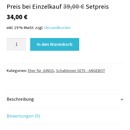
Ursprünglicher
Preis bei Einzelkauf
39,00
€
Setpreis
Aktueller
Preis
34,00
€
Preis
war:
inkl. 19 % MwSt.
zzgl.
Versandkosten
ist:
39,00 €
Glitzertattoo
In den Warenkorb
34,00 €.
Schablonen
Set
PIRATEN
Menge
Kategorien:
Eher für JUNGS
,
Schablonen SETS - ANGEBOT
Beschreibung
Bewertungen (0)