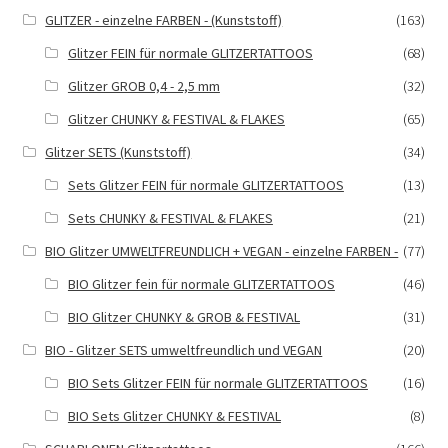
gewählt
GLITZER - einzelne FARBEN - (Kunststoff)
(163)
werden
Glitzer FEIN für normale GLITZERTATTOOS
(68)
Glitzer GROB 0,4 - 2,5 mm
(32)
Glitzer CHUNKY & FESTIVAL & FLAKES
(65)
Glitzer SETS (Kunststoff)
(34)
Sets Glitzer FEIN für normale GLITZERTATTOOS
(13)
Sets CHUNKY & FESTIVAL & FLAKES
(21)
BIO Glitzer UMWELTFREUNDLICH + VEGAN - einzelne FARBEN -
(77)
BIO Glitzer fein für normale GLITZERTATTOOS
(46)
BIO Glitzer CHUNKY & GROB & FESTIVAL
(31)
BIO - Glitzer SETS umweltfreundlich und VEGAN
(20)
BIO Sets Glitzer FEIN für normale GLITZERTATTOOS
(16)
BIO Sets Glitzer CHUNKY & FESTIVAL
(8)