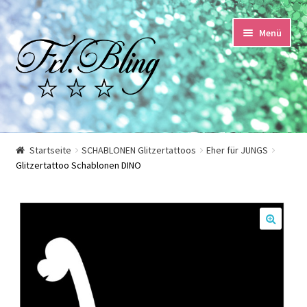
Zur
Springe
Menü
Navigation
zum
springen
Inhalt
Start
Startseite
SCHABLONEN Glitzertattoos
Eher für JUNGS
Glitzertattoo Schablonen DINO
AGB und Kundeninformationen
Datenschutzerklärung
🔍
Echtheit von Bewertungen
Impressum