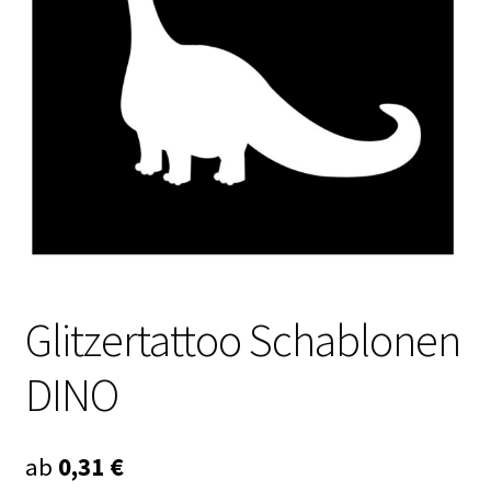
Kasse
Mein Konto
Produktinfos
Versandbedingungen
Vertrag widerrufen
Warenkorb
Glitzertattoo Schablonen
Widerrufsbelehrung / Muster-Widerrufsformular
DINO
Zahlungsbedingungen
ab
0,31
€