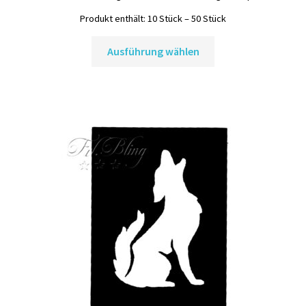
Produkt enthält: 10
Stück
– 50
Stück
Dieses
Ausführung wählen
Produkt
weist
mehrere
Varianten
auf.
Die
Optionen
können
auf
der
Produktseite
gewählt
werden