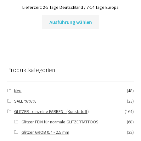
Produktseite
Lieferzeit:
2-5 Tage Deutschland / 7-14 Tage Europa
gewählt
Dieses
Ausführung wählen
werden
Produkt
weist
mehrere
Varianten
auf.
Die
Produktkategorien
Optionen
können
auf
Neu
(48)
der
SALE %%%
(33)
Produktseite
gewählt
GLITZER - einzelne FARBEN - (Kunststoff)
(164)
werden
Glitzer FEIN für normale GLITZERTATTOOS
(68)
Glitzer GROB 0,4 - 2,5 mm
(32)