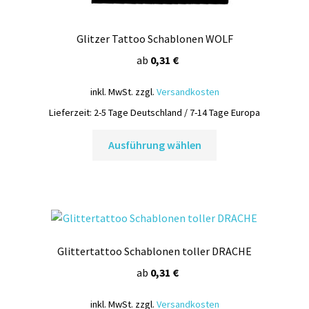
Glitzer Tattoo Schablonen WOLF
ab
0,31
€
inkl. MwSt.
zzgl.
Versandkosten
Lieferzeit:
2-5 Tage Deutschland / 7-14 Tage Europa
Dieses
Ausführung wählen
Produkt
weist
mehrere
Varianten
auf.
Die
Glittertattoo Schablonen toller DRACHE
Optionen
können
ab
0,31
€
auf
inkl. MwSt.
zzgl.
Versandkosten
der