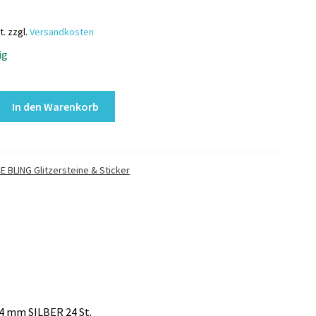
t.
zzgl.
Versandkosten
ig
e
In den Warenkorb
nd
E BLING Glitzersteine & Sticker
 4 mm SILBER 24 St.