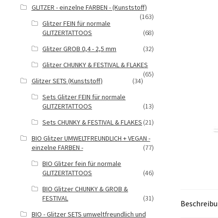
GLITZER - einzelne FARBEN - (Kunststoff)
(163)
Glitzer FEIN für normale
GLITZERTATTOOS
(68)
Glitzer GROB 0,4 - 2,5 mm
(32)
Glitzer CHUNKY & FESTIVAL & FLAKES
(65)
Glitzer SETS (Kunststoff)
(34)
Sets Glitzer FEIN für normale
GLITZERTATTOOS
(13)
Sets CHUNKY & FESTIVAL & FLAKES
(21)
BIO Glitzer UMWELTFREUNDLICH + VEGAN -
einzelne FARBEN -
(77)
BIO Glitzer fein für normale
GLITZERTATTOOS
(46)
BIO Glitzer CHUNKY & GROB &
FESTIVAL
(31)
Beschreib
BIO - Glitzer SETS umweltfreundlich und