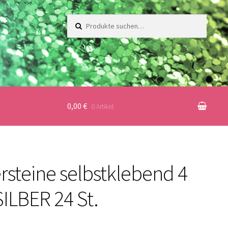
Suche
nach:
0,00 €
0 Artikel
ersteine selbstklebend 4
ILBER 24 St.