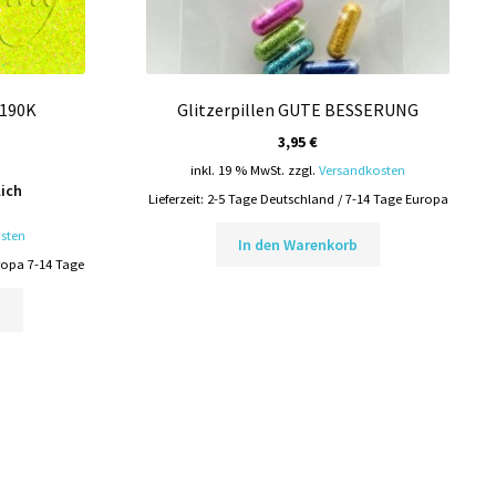
 190K
Glitzerpillen GUTE BESSERUNG
3,95
€
inkl. 19 % MwSt.
zzgl.
Versandkosten
lich
Lieferzeit:
2-5 Tage Deutschland / 7-14 Tage Europa
sten
In den Warenkorb
ropa 7-14 Tage
Dieses
n
Produkt
weist
mehrere
Varianten
auf.
Die
Optionen
können