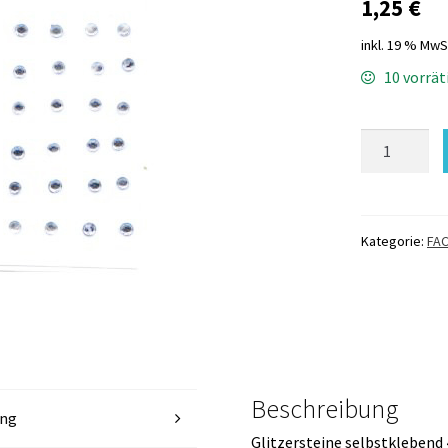
1,25
€
inkl. 19 % MwS
10 vorrät
Glitzerstein
selbstklebe
4
mm
SILBER
Kategorie:
FAC
24
St.
Menge
Beschreibung
ung
Glitzersteine selbstklebend