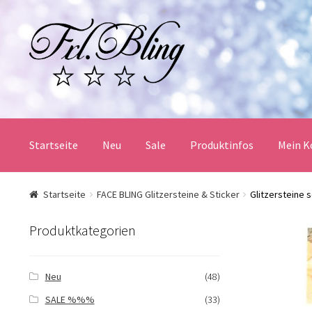
Zur
Springe
Navigation
zum
springen
Inhalt
Startseite
Neu
Sale
Produktinfos
Mein K
Start
AGB und Kundeninformationen
Datenschutz
Startseite
FACE BLING Glitzersteine & Sticker
Glitzersteine 
Mein Konto
Produktinfos
Versandbedingungen
Produktkategorien
Widerrufsbelehrung / Muster-Widerrufsformular
Zah
Neu
(48)
SALE %%%
(33)