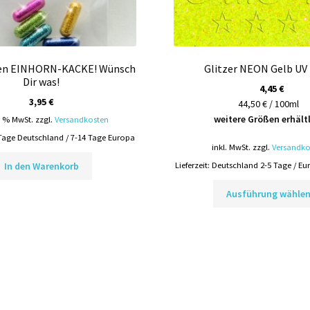
llen EINHORN-KACKE! Wünsch
Glitzer NEON Gelb UV
Dir was!
4,45
€
3,95
€
44,50 € / 100ml
weitere Größen erhält
9 % MwSt.
zzgl.
Versandkosten
Tage Deutschland / 7-14 Tage Europa
inkl. MwSt.
zzgl.
Versandko
In den Warenkorb
Lieferzeit:
Deutschland 2-5 Tage / Eu
Ausführung wähle