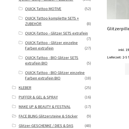
QUICK Tattoo MOTIVE
(52)
QUICK Tattoo komplette SETS +
ZUBEHÖR
(8)
Glitzerpi
QUICK-Tattoo - Glitzer SETS extrafein
(7)
QUICK-Tattoo - Glitzer einzelne
Farben extrafein
(27)
inkl. 1
QUICK-Tattoo - BIO Glitzer SETS
Lieferzeit:
2-5 
extrafein BIO
(5)
QUICK-Tattoo - BIO Glitzer einzelne
Farben extrafein BIO
(18)
KLEBER
(25)
PUFFER & GEL & SPRAY
(16)
MAKE UP & BEAUTY & FESTIVAL
(17)
FACE BLING Glitzersteine & Sticker
(9)
Glitzer-GESCHENKE / DIES & DAS
(48)