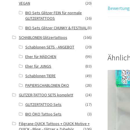
VEGAN
(20)
Bewertunge
BIO Sets Glitzer FEIN für normale
GLITZERTATTOOS
(16)
BIO Sets Glitzer CHUNKY & FESTIVAL
(8)
SCHABLONEN Glitzertattoos
(166)
Schablonen SETS - ANGEBOT
(20)
Ähnlic
Eher für MÄDCHEN
(99)
Eher für JUNGS
(83)
Schablonen TIERE
(49)
PAPIERSCHABLONEN ÖKO
(28)
GLITZER-TATTOO SETS komplett
(24)
GLITZERTATTOO Sets
(17)
BIO ÖKO Tattoo Sets
(3)
Filigrane QUICK Tattoos + QUICK Motive +
QUICK - Bling - Glitzer + Zubehör
(106)