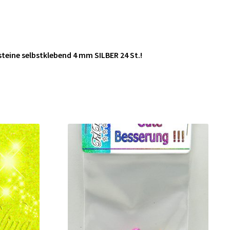
steine selbstklebend 4 mm SILBER 24 St.!