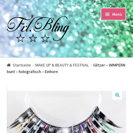
Zur
Springe
Menü
Navigation
zum
springen
Inhalt
Start
Startseite
MAKE UP & BEAUTY & FESTIVAL
Glitzer – WIMPERN
bunt – holografisch – Einhorn
AGB und Kundeninformationen
Datenschutzerklärung
🔍
Echtheit von Bewertungen
Impressum