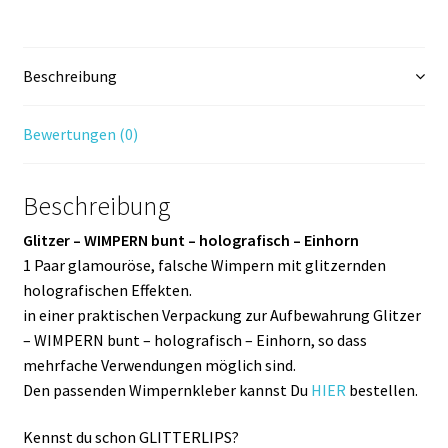
holografisch
-
Einhorn
Beschreibung
Menge
Bewertungen (0)
Beschreibung
Glitzer – WIMPERN bunt – holografisch – Einhorn
1 Paar glamouröse, falsche Wimpern mit glitzernden
holografischen Effekten.
in einer praktischen Verpackung zur Aufbewahrung Glitzer
– WIMPERN bunt – holografisch – Einhorn, so dass
mehrfache Verwendungen möglich sind.
Den passenden Wimpernkleber kannst Du
HIER
bestellen.
Kennst du schon GLITTERLIPS?