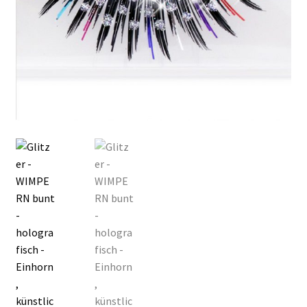
Kasse
Mein Konto
Produktinfos
Versandbedingungen
Vertrag widerrufen
Warenkorb
Widerrufsbelehrung / Muster-Widerrufsformular
Zahlungsbedingungen