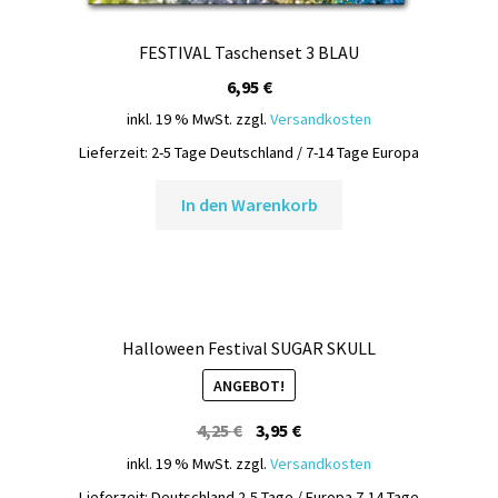
FESTIVAL Taschenset 3 BLAU
6,95
€
inkl. 19 % MwSt.
zzgl.
Versandkosten
Lieferzeit:
2-5 Tage Deutschland / 7-14 Tage Europa
In den Warenkorb
Halloween Festival SUGAR SKULL
ANGEBOT!
Ursprünglicher
Aktueller
4,25
€
3,95
€
Preis
Preis
inkl. 19 % MwSt.
zzgl.
Versandkosten
war:
ist:
Lieferzeit:
Deutschland 2-5 Tage / Europa 7-14 Tage