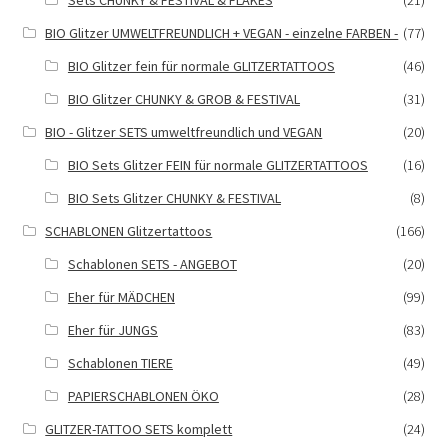
Sets CHUNKY & FESTIVAL & FLAKES
(21)
BIO Glitzer UMWELTFREUNDLICH + VEGAN - einzelne FARBEN -
(77)
BIO Glitzer fein für normale GLITZERTATTOOS
(46)
BIO Glitzer CHUNKY & GROB & FESTIVAL
(31)
BIO - Glitzer SETS umweltfreundlich und VEGAN
(20)
BIO Sets Glitzer FEIN für normale GLITZERTATTOOS
(16)
BIO Sets Glitzer CHUNKY & FESTIVAL
(8)
SCHABLONEN Glitzertattoos
(166)
Schablonen SETS - ANGEBOT
(20)
Eher für MÄDCHEN
(99)
Eher für JUNGS
(83)
Schablonen TIERE
(49)
PAPIERSCHABLONEN ÖKO
(28)
GLITZER-TATTOO SETS komplett
(24)