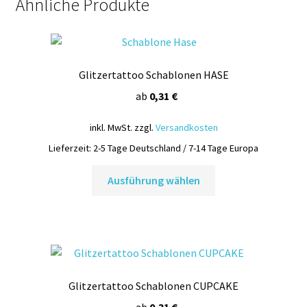
Ähnliche Produkte
Glitzertattoo Schablonen HASE
ab
0,31
€
inkl. MwSt.
zzgl.
Versandkosten
Lieferzeit:
2-5 Tage Deutschland / 7-14 Tage Europa
Dieses
Ausführung wählen
Produkt
weist
mehrere
Varianten
auf.
Die
Glitzertattoo Schablonen CUPCAKE
Optionen
können
ab
0,31
€