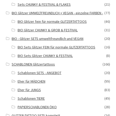
Sets CHUNKY & FESTIVAL & FLAKES
(21)
BIO Glitzer UMWELTFREUNDLICH + VEGAN - einzelne FARBEN -
(77)
BIO Glitzer fein für normale GLITZERTATTOOS
(46)
BIO Glitzer CHUNKY & GROB & FESTIVAL
(31)
BIO - Glitzer SETS umweltfreundlich und VEGAN
(20)
BIO Sets Glitzer FEIN für normale GLITZERTATTOOS
(16)
BIO Sets Glitzer CHUNKY & FESTIVAL
(8)
SCHABLONEN Glitzertattoos
(166)
Schablonen SETS - ANGEBOT
(20)
Eher für MÄDCHEN
(99)
Eher für JUNGS
(83)
Schablonen TIERE
(49)
PAPIERSCHABLONEN ÖKO
(28)
GLITZER-TATTOO SETS komplett
(24)