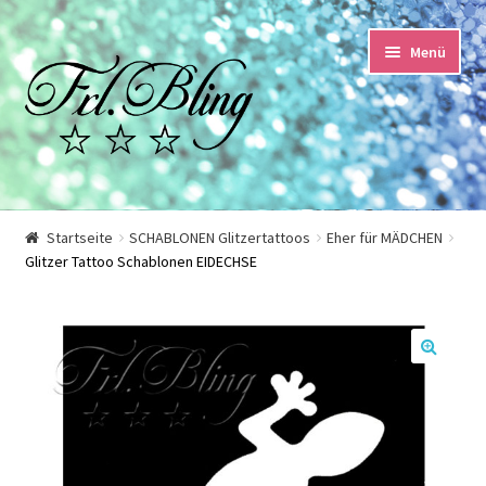
Zur
Springe
Menü
Navigation
zum
springen
Inhalt
Start
Startseite
SCHABLONEN Glitzertattoos
Eher für MÄDCHEN
Glitzer Tattoo Schablonen EIDECHSE
AGB und Kundeninformationen
Datenschutzerklärung
🔍
Echtheit von Bewertungen
Impressum