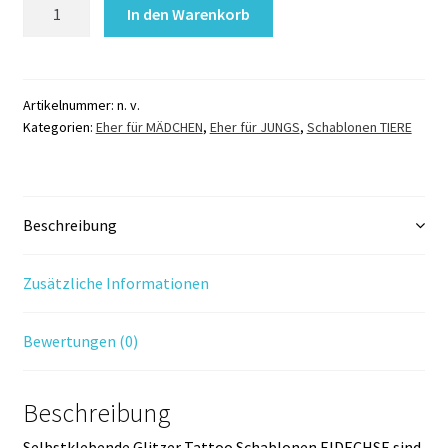
Glitzer
In den Warenkorb
Tattoo
Schablonen
EIDECHSE
Menge
Artikelnummer:
n. v.
Kategorien:
Eher für MÄDCHEN
,
Eher für JUNGS
,
Schablonen TIERE
Beschreibung
Zusätzliche Informationen
Bewertungen (0)
Beschreibung
Selbstklebende Glitzer Tattoo Schablonen EIDECHSE sind