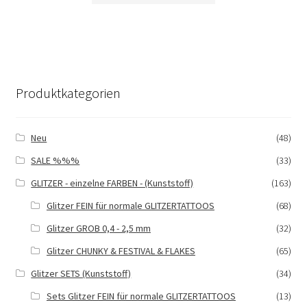
weist
mehrere
Varianten
auf.
Die
Produktkategorien
Optionen
können
auf
Neu
(48)
der
SALE %%%
(33)
Produktseite
gewählt
GLITZER - einzelne FARBEN - (Kunststoff)
(163)
werden
Glitzer FEIN für normale GLITZERTATTOOS
(68)
Glitzer GROB 0,4 - 2,5 mm
(32)
Glitzer CHUNKY & FESTIVAL & FLAKES
(65)
Glitzer SETS (Kunststoff)
(34)
Sets Glitzer FEIN für normale GLITZERTATTOOS
(13)