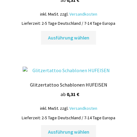
auf
inkl. MwSt.
zzgl.
Versandkosten
der
Produktseite
Lieferzeit:
2-5 Tage Deutschland / 7-14 Tage Europa
gewählt
Dieses
Ausführung wählen
werden
Produkt
weist
mehrere
Varianten
auf.
Die
Glitzertattoo Schablonen HUFEISEN
Optionen
können
ab
0,31
€
auf
inkl. MwSt.
zzgl.
Versandkosten
der
Produktseite
Lieferzeit:
2-5 Tage Deutschland / 7-14 Tage Europa
gewählt
Dieses
Ausführung wählen
werden
Produkt