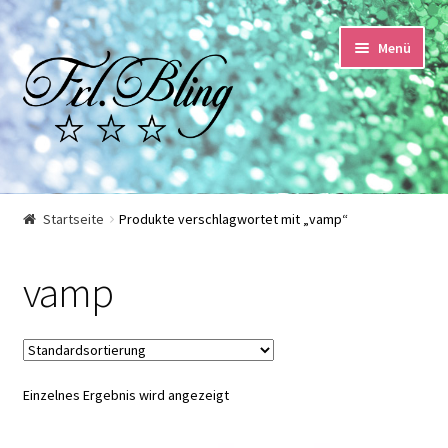
Zur
Springe
Menü
Navigation
zum
springen
Inhalt
Start
Startseite
Produkte verschlagwortet mit „vamp“
AGB und Kundeninformationen
vamp
Datenschutzerklärung
Echtheit von Bewertungen
Einzelnes Ergebnis wird angezeigt
Impressum