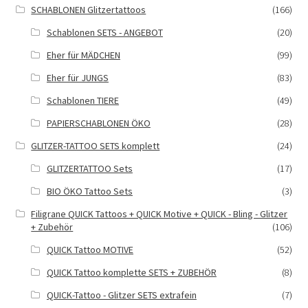
SCHABLONEN Glitzertattoos
(166)
Schablonen SETS - ANGEBOT
(20)
Eher für MÄDCHEN
(99)
Eher für JUNGS
(83)
Schablonen TIERE
(49)
PAPIERSCHABLONEN ÖKO
(28)
GLITZER-TATTOO SETS komplett
(24)
GLITZERTATTOO Sets
(17)
BIO ÖKO Tattoo Sets
(3)
Filigrane QUICK Tattoos + QUICK Motive + QUICK - Bling - Glitzer
+ Zubehör
(106)
QUICK Tattoo MOTIVE
(52)
QUICK Tattoo komplette SETS + ZUBEHÖR
(8)
QUICK-Tattoo - Glitzer SETS extrafein
(7)