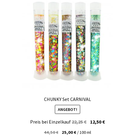
Kasse
Mein Konto
Produktinfos
Versandbedingungen
Vertrag widerrufen
Warenkorb
Widerrufsbelehrung / Muster-Widerrufsformular
CHUNKY Set CARNIVAL
ANGEBOT!
Zahlungsbedingungen
Ursprünglicher
Aktueller
Preis bei Einzelkauf
22,25
€
12,50
€
Preis
Preis
44,50
€
25,00
€
/
100
ml