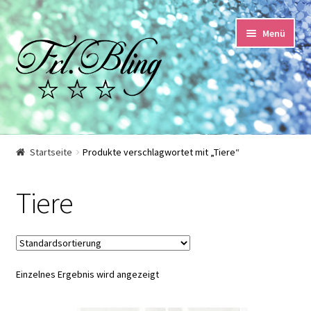
Zur
Springe
Menü
Navigation
zum
springen
Inhalt
Start
Startseite
Produkte verschlagwortet mit „Tiere“
AGB und Kundeninformationen
Tiere
Datenschutzerklärung
Echtheit von Bewertungen
Einzelnes Ergebnis wird angezeigt
Impressum