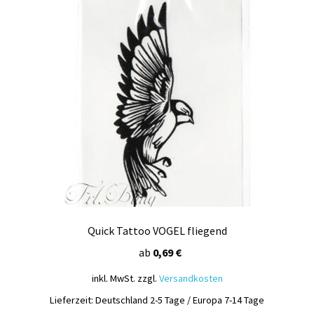
Kasse
Mein Konto
Produktinfos
Versandbedingungen
Vertrag widerrufen
Warenkorb
Widerrufsbelehrung / Muster-Widerrufsformular
Quick Tattoo VOGEL fliegend
ab
0,69
€
Zahlungsbedingungen
inkl. MwSt.
zzgl.
Versandkosten
Lieferzeit:
Deutschland 2-5 Tage / Europa 7-14 Tage