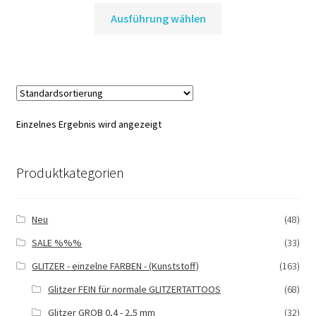
Dieses
Ausführung wählen
Produkt
weist
mehrere
Varianten
auf.
Die
Einzelnes Ergebnis wird angezeigt
Optionen
können
auf
Produktkategorien
der
Produktseite
gewählt
Neu
(48)
werden
SALE %%%
(33)
GLITZER - einzelne FARBEN - (Kunststoff)
(163)
Glitzer FEIN für normale GLITZERTATTOOS
(68)
Glitzer GROB 0,4 - 2,5 mm
(32)