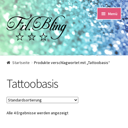
Zur
Springe
Menü
Navigation
zum
springen
Inhalt
Start
Startseite
Produkte verschlagwortet mit „Tattoobasis“
AGB und Kundeninformationen
Tattoobasis
Datenschutzerklärung
Echtheit von Bewertungen
Alle 4 Ergebnisse werden angezeigt
Impressum