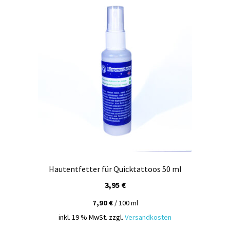
Kasse
Mein Konto
Produktinfos
Versandbedingungen
Vertrag widerrufen
Warenkorb
Widerrufsbelehrung / Muster-Widerrufsformular
Hautentfetter für Quicktattoos 50 ml
3,95
€
Zahlungsbedingungen
7,90
€
/
100
ml
inkl. 19 % MwSt.
zzgl.
Versandkosten