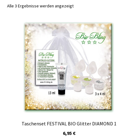
Kasse
Alle 3 Ergebnisse werden angezeigt
Mein Konto
Produktinfos
Versandbedingungen
Vertrag widerrufen
Warenkorb
Widerrufsbelehrung / Muster-Widerrufsformular
Zahlungsbedingungen
Taschenset FESTIVAL BIO Glitter DIAMOND 1
6,95
€