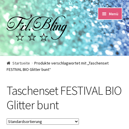
Zur
Springe
Menü
Navigation
zum
springen
Inhalt
Start
Startseite
Produkte verschlagwortet mit „Taschenset
FESTIVAL BIO Glitter bunt“
AGB und Kundeninformationen
Taschenset FESTIVAL BIO
Datenschutzerklärung
Glitter bunt
Echtheit von Bewertungen
Impressum