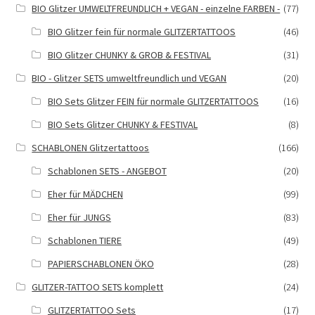
BIO Glitzer UMWELTFREUNDLICH + VEGAN - einzelne FARBEN -
(77)
BIO Glitzer fein für normale GLITZERTATTOOS
(46)
BIO Glitzer CHUNKY & GROB & FESTIVAL
(31)
BIO - Glitzer SETS umweltfreundlich und VEGAN
(20)
BIO Sets Glitzer FEIN für normale GLITZERTATTOOS
(16)
BIO Sets Glitzer CHUNKY & FESTIVAL
(8)
SCHABLONEN Glitzertattoos
(166)
Schablonen SETS - ANGEBOT
(20)
Eher für MÄDCHEN
(99)
Eher für JUNGS
(83)
Schablonen TIERE
(49)
PAPIERSCHABLONEN ÖKO
(28)
GLITZER-TATTOO SETS komplett
(24)
GLITZERTATTOO Sets
(17)