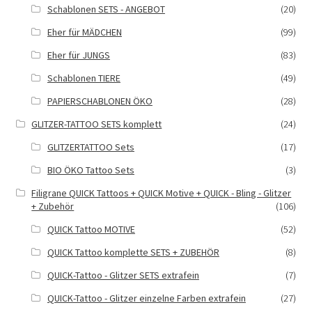
Schablonen SETS - ANGEBOT
(20)
Eher für MÄDCHEN
(99)
Eher für JUNGS
(83)
Schablonen TIERE
(49)
PAPIERSCHABLONEN ÖKO
(28)
GLITZER-TATTOO SETS komplett
(24)
GLITZERTATTOO Sets
(17)
BIO ÖKO Tattoo Sets
(3)
Filigrane QUICK Tattoos + QUICK Motive + QUICK - Bling - Glitzer
+ Zubehör
(106)
QUICK Tattoo MOTIVE
(52)
QUICK Tattoo komplette SETS + ZUBEHÖR
(8)
QUICK-Tattoo - Glitzer SETS extrafein
(7)
QUICK-Tattoo - Glitzer einzelne Farben extrafein
(27)