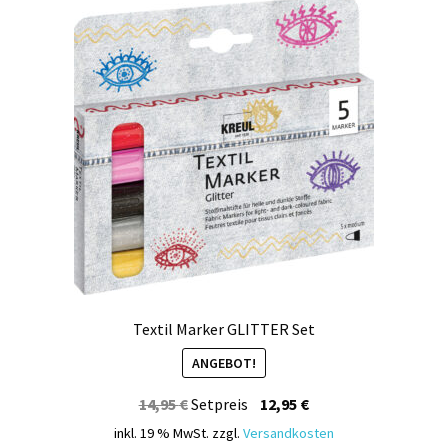
Kasse
Mein Konto
Produktinfos
Versandbedingungen
Vertrag widerrufen
Warenkorb
Widerrufsbelehrung / Muster-Widerrufsformular
Textil Marker GLITTER Set
ANGEBOT!
Zahlungsbedingungen
Ursprünglicher
Aktueller
14,95
€
Setpreis
12,95
€
Preis
Preis
inkl. 19 % MwSt.
zzgl.
Versandkosten