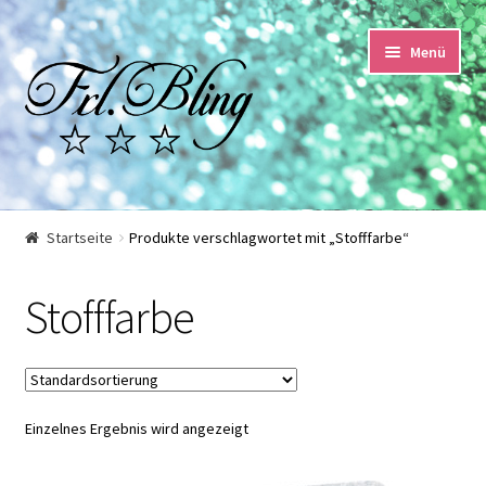
Zur
Springe
Menü
Navigation
zum
springen
Inhalt
Start
Startseite
Produkte verschlagwortet mit „Stofffarbe“
AGB und Kundeninformationen
Stofffarbe
Datenschutzerklärung
Echtheit von Bewertungen
Einzelnes Ergebnis wird angezeigt
Impressum