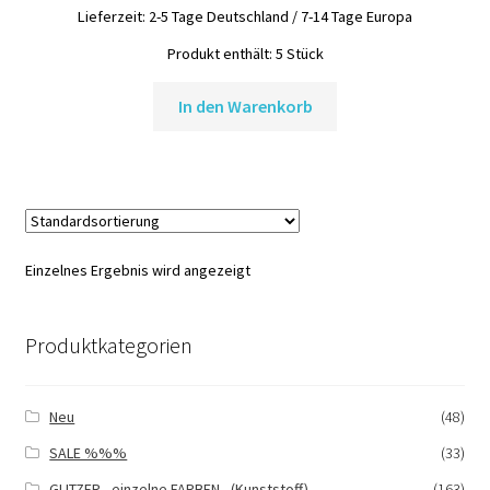
war:
ist:
Lieferzeit:
2-5 Tage Deutschland / 7-14 Tage Europa
14,95 €
12,95 €.
Produkt enthält: 5
Stück
In den Warenkorb
Einzelnes Ergebnis wird angezeigt
Produktkategorien
Neu
(48)
SALE %%%
(33)
GLITZER - einzelne FARBEN - (Kunststoff)
(163)