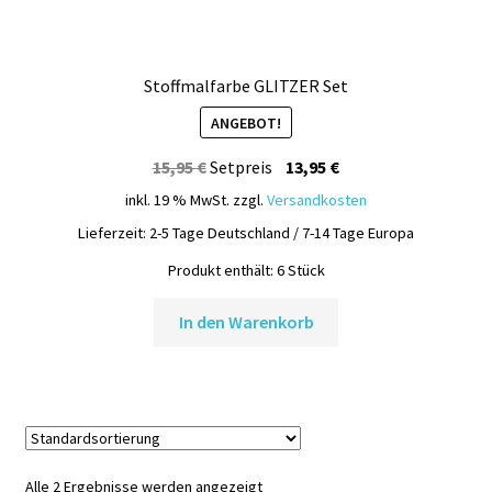
Stoffmalfarbe GLITZER Set
ANGEBOT!
Ursprünglicher
Aktueller
15,95
€
Setpreis
13,95
€
Preis
Preis
inkl. 19 % MwSt.
zzgl.
Versandkosten
war:
ist:
Lieferzeit:
2-5 Tage Deutschland / 7-14 Tage Europa
15,95 €
13,95 €.
Produkt enthält: 6
Stück
In den Warenkorb
Alle 2 Ergebnisse werden angezeigt