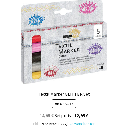
Kasse
Mein Konto
Produktinfos
Versandbedingungen
Vertrag widerrufen
Warenkorb
Widerrufsbelehrung / Muster-Widerrufsformular
Textil Marker GLITTER Set
ANGEBOT!
Zahlungsbedingungen
Ursprünglicher
Aktueller
14,95
€
Setpreis
12,95
€
Preis
Preis
inkl. 19 % MwSt.
zzgl.
Versandkosten