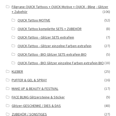
Filigrane QUICK Tattoos + QUICK Motive + QUICK - Bling - Glitzer
+ Zubehör
(106)
QUICK Tattoo MOTIVE
(52)
QUICK Tattoo komplette SETS + ZUBEHÖR
(8)
QUICK-Tattoo - Glitzer SETS extrafein
(7)
QUICK-Tattoo - Glitzer einzelne Farben extrafein
(27)
QUICK-Tattoo - BIO Glitzer SETS extrafein BIO
(5)
QUICK-Tattoo - BIO Glitzer einzelne Farben extrafein BIO
(18)
KLEBER
(25)
PUFFER & GEL & SPRAY
(16)
MAKE UP & BEAUTY & FESTIVAL
(17)
FACE BLING Glitzersteine & Sticker
(9)
Glitzer-GESCHENKE / DIES & DAS
(48)
ZUBEHÖR / SONSTIGES
(27)