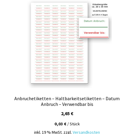
Kasse
Mein Konto
Produktinfos
Versandbedingungen
Vertrag widerrufen
Warenkorb
Widerrufsbelehrung / Muster-Widerrufsformular
Anbruchetiketten – Haltbarkeitsetiketten – Datum
Anbruch – Verwendbar bis
2,65
€
Zahlungsbedingungen
0,03
€
/
Stück
inkl. 19 % MwSt.
zzgl.
Versandkosten