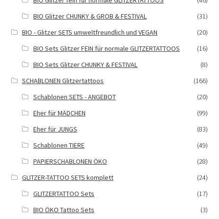
BIO Glitzer fein für normale GLITZERTATTOOS
(46)
BIO Glitzer CHUNKY & GROB & FESTIVAL
(31)
BIO - Glitzer SETS umweltfreundlich und VEGAN
(20)
BIO Sets Glitzer FEIN für normale GLITZERTATTOOS
(16)
BIO Sets Glitzer CHUNKY & FESTIVAL
(8)
SCHABLONEN Glitzertattoos
(166)
Schablonen SETS - ANGEBOT
(20)
Eher für MÄDCHEN
(99)
Eher für JUNGS
(83)
Schablonen TIERE
(49)
PAPIERSCHABLONEN ÖKO
(28)
GLITZER-TATTOO SETS komplett
(24)
GLITZERTATTOO Sets
(17)
BIO ÖKO Tattoo Sets
(3)