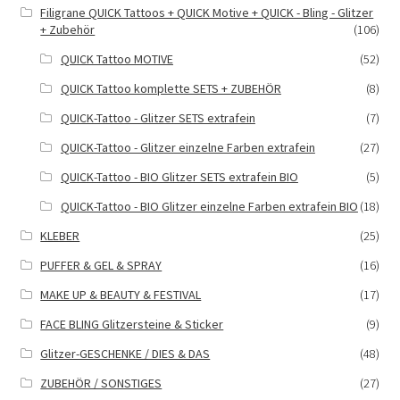
Filigrane QUICK Tattoos + QUICK Motive + QUICK - Bling - Glitzer
+ Zubehör
(106)
QUICK Tattoo MOTIVE
(52)
QUICK Tattoo komplette SETS + ZUBEHÖR
(8)
QUICK-Tattoo - Glitzer SETS extrafein
(7)
QUICK-Tattoo - Glitzer einzelne Farben extrafein
(27)
QUICK-Tattoo - BIO Glitzer SETS extrafein BIO
(5)
QUICK-Tattoo - BIO Glitzer einzelne Farben extrafein BIO
(18)
KLEBER
(25)
PUFFER & GEL & SPRAY
(16)
MAKE UP & BEAUTY & FESTIVAL
(17)
FACE BLING Glitzersteine & Sticker
(9)
Glitzer-GESCHENKE / DIES & DAS
(48)
ZUBEHÖR / SONSTIGES
(27)