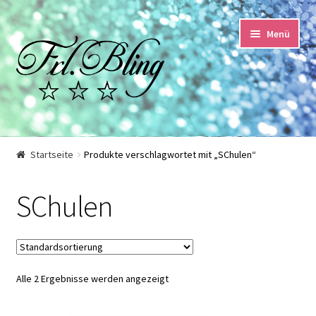
Zur
Springe
Menü
Navigation
zum
springen
Inhalt
Start
Startseite
Produkte verschlagwortet mit „SChulen“
AGB und Kundeninformationen
SChulen
Datenschutzerklärung
Echtheit von Bewertungen
Alle 2 Ergebnisse werden angezeigt
Impressum