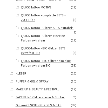
QUICK Tattoo MOTIVE
(52)
QUICK Tattoo komplette SETS +
ZUBEHÖR
(8)
QUICK-Tattoo - Glitzer SETS extrafein
(7)
QUICK-Tattoo - Glitzer einzelne
Farben extrafein
(27)
QUICK-Tattoo - BIO Glitzer SETS
extrafein BIO
(5)
QUICK-Tattoo - BIO Glitzer einzelne
Farben extrafein BIO
(18)
KLEBER
(25)
PUFFER & GEL & SPRAY
(16)
MAKE UP & BEAUTY & FESTIVAL
(17)
FACE BLING Glitzersteine & Sticker
(9)
Glitzer-GESCHENKE / DIES & DAS
(48)