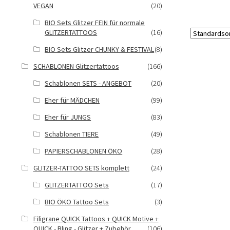
VEGAN
(20)
BIO Sets Glitzer FEIN für normale
GLITZERTATTOOS
(16)
BIO Sets Glitzer CHUNKY & FESTIVAL
(8)
SCHABLONEN Glitzertattoos
(166)
Schablonen SETS - ANGEBOT
(20)
Eher für MÄDCHEN
(99)
Eher für JUNGS
(83)
Schablonen TIERE
(49)
PAPIERSCHABLONEN ÖKO
(28)
GLITZER-TATTOO SETS komplett
(24)
GLITZERTATTOO Sets
(17)
BIO ÖKO Tattoo Sets
(3)
Filigrane QUICK Tattoos + QUICK Motive +
QUICK - Bling - Glitzer + Zubehör
(106)