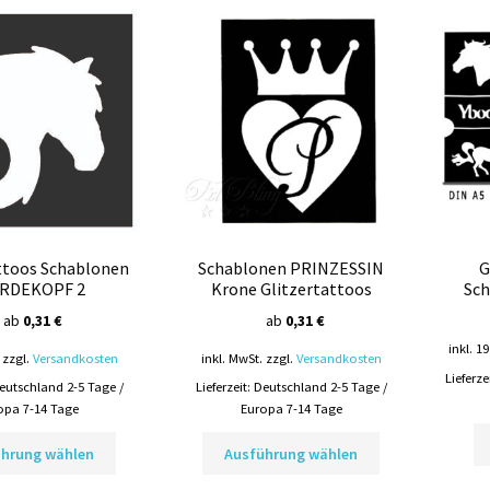
ttoos Schablonen
Schablonen PRINZESSIN
G
RDEKOPF 2
Krone Glitzertattoos
Sch
ab
0,31
€
ab
0,31
€
inkl. 1
zzgl.
Versandkosten
inkl. MwSt.
zzgl.
Versandkosten
Lieferze
eutschland 2-5 Tage /
Lieferzeit:
Deutschland 2-5 Tage /
opa 7-14 Tage
Europa 7-14 Tage
Dieses
Dieses
ührung wählen
Ausführung wählen
Produkt
Produkt
weist
weist