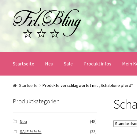
Zur
Springe
Navigation
zum
springen
Inhalt
Startseite
Neu
Sale
Produktinfos
Mein K
Start
AGB und Kundeninformationen
Datenschutz
Startseite
Produkte verschlagwortet mit „Schablone pferd“
Scha
Mein Konto
Produktinfos
Versandbedingungen
Produktkategorien
Widerrufsbelehrung / Muster-Widerrufsformular
Zah
Neu
(48)
SALE %%%
(33)