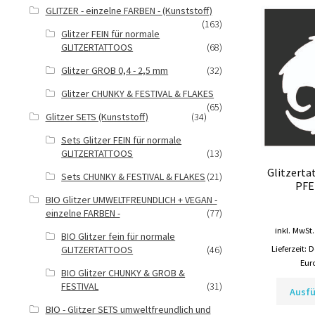
GLITZER - einzelne FARBEN - (Kunststoff)
(163)
Glitzer FEIN für normale
GLITZERTATTOOS
(68)
Glitzer GROB 0,4 - 2,5 mm
(32)
Glitzer CHUNKY & FESTIVAL & FLAKES
(65)
Glitzer SETS (Kunststoff)
(34)
Sets Glitzer FEIN für normale
GLITZERTATTOOS
(13)
Glitzerta
Sets CHUNKY & FESTIVAL & FLAKES
(21)
PFE
BIO Glitzer UMWELTFREUNDLICH + VEGAN -
einzelne FARBEN -
(77)
inkl. MwSt.
BIO Glitzer fein für normale
Lieferzeit:
D
GLITZERTATTOOS
(46)
Eur
BIO Glitzer CHUNKY & GROB &
FESTIVAL
(31)
Ausf
BIO - Glitzer SETS umweltfreundlich und