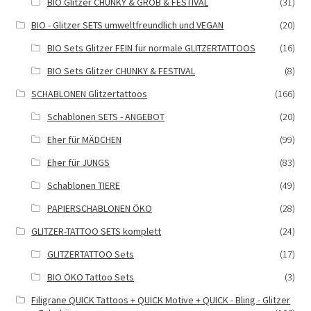
BIO Glitzer CHUNKY & GROB & FESTIVAL
(31)
BIO - Glitzer SETS umweltfreundlich und VEGAN
(20)
BIO Sets Glitzer FEIN für normale GLITZERTATTOOS
(16)
BIO Sets Glitzer CHUNKY & FESTIVAL
(8)
SCHABLONEN Glitzertattoos
(166)
Schablonen SETS - ANGEBOT
(20)
Eher für MÄDCHEN
(99)
Eher für JUNGS
(83)
Schablonen TIERE
(49)
PAPIERSCHABLONEN ÖKO
(28)
GLITZER-TATTOO SETS komplett
(24)
GLITZERTATTOO Sets
(17)
BIO ÖKO Tattoo Sets
(3)
Filigrane QUICK Tattoos + QUICK Motive + QUICK - Bling - Glitzer