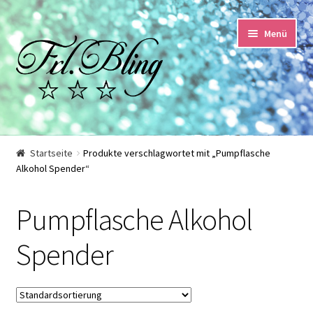
Zur
Springe
Menü
Navigation
zum
springen
Inhalt
Start
Startseite
Produkte verschlagwortet mit „Pumpflasche
Alkohol Spender“
AGB und Kundeninformationen
Pumpflasche Alkohol
Datenschutzerklärung
Spender
Echtheit von Bewertungen
Impressum