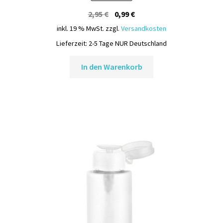
Ursprünglicher
Aktueller
2,95
€
0,99
€
Preis
Preis
inkl. 19 % MwSt.
zzgl.
Versandkosten
war:
ist:
Lieferzeit:
2-5 Tage NUR Deutschland
2,95 €
0,99 €.
In den Warenkorb