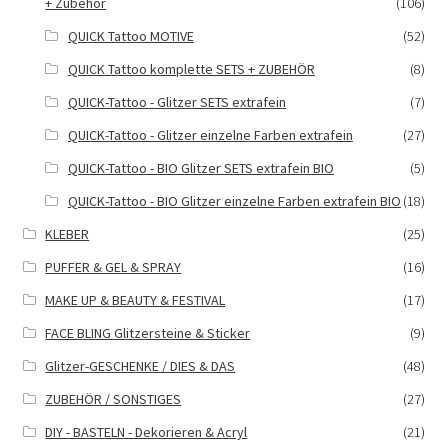
+ Zubehör
(106)
QUICK Tattoo MOTIVE
(52)
QUICK Tattoo komplette SETS + ZUBEHÖR
(8)
QUICK-Tattoo - Glitzer SETS extrafein
(7)
QUICK-Tattoo - Glitzer einzelne Farben extrafein
(27)
QUICK-Tattoo - BIO Glitzer SETS extrafein BIO
(5)
QUICK-Tattoo - BIO Glitzer einzelne Farben extrafein BIO
(18)
KLEBER
(25)
PUFFER & GEL & SPRAY
(16)
MAKE UP & BEAUTY & FESTIVAL
(17)
FACE BLING Glitzersteine & Sticker
(9)
Glitzer-GESCHENKE / DIES & DAS
(48)
ZUBEHÖR / SONSTIGES
(27)
DIY - BASTELN - Dekorieren & Acryl
(21)