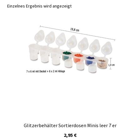
Kasse
Einzelnes Ergebnis wird angezeigt
Mein Konto
Produktinfos
Versandbedingungen
Vertrag widerrufen
Warenkorb
Widerrufsbelehrung / Muster-Widerrufsformular
Zahlungsbedingungen
Glitzerbehälter Sortierdosen Minis leer 7 er
2,95
€