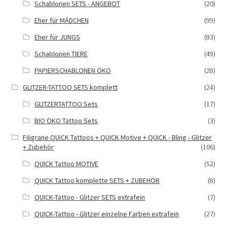
Schablonen SETS - ANGEBOT
(20)
Eher für MÄDCHEN
(99)
Eher für JUNGS
(83)
Schablonen TIERE
(49)
PAPIERSCHABLONEN ÖKO
(28)
GLITZER-TATTOO SETS komplett
(24)
GLITZERTATTOO Sets
(17)
BIO ÖKO Tattoo Sets
(3)
Filigrane QUICK Tattoos + QUICK Motive + QUICK - Bling - Glitzer
+ Zubehör
(106)
QUICK Tattoo MOTIVE
(52)
QUICK Tattoo komplette SETS + ZUBEHÖR
(8)
QUICK-Tattoo - Glitzer SETS extrafein
(7)
QUICK-Tattoo - Glitzer einzelne Farben extrafein
(27)