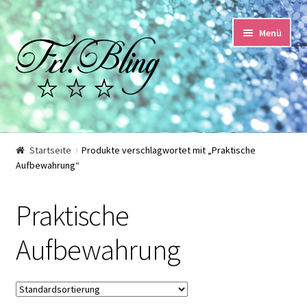
Zur
Springe
Menü
Navigation
zum
springen
Inhalt
Start
Startseite
Produkte verschlagwortet mit „Praktische
Aufbewahrung“
AGB und Kundeninformationen
Praktische
Datenschutzerklärung
Aufbewahrung
Echtheit von Bewertungen
Impressum